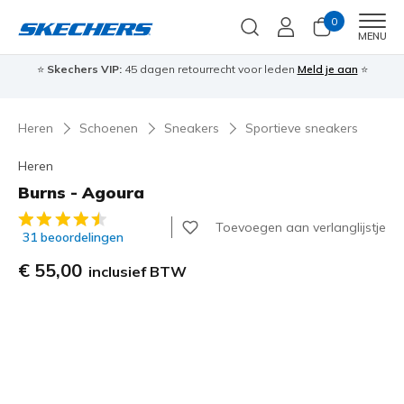
0
Men
MENU
⭐
Skechers VIP:
45 dagen retourrecht voor leden
Meld je aan
⭐
🎁
Heren
Schoenen
Sneakers
Sportieve sneakers
Heren
Burns - Agoura
5 van de 5 klantbeoordelingen
Toevoegen aan verlanglijstje
31 beoordelingen
€ 55,00
inclusief BTW