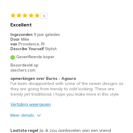
Going Out
5
Travel
Excellent
Width
Feels true to width
Ingezonden
9 jaar geleden
Door
Mike
Sizing
Feels true to size
van
Providence, RI
View On Shoes
Shoes are for Wearing
Describe Yourself
Stylish
Geverifieerde koper
Beoordeeld op
skechers.com
opmerkingen over Burns - Agoura
I've been disappointed with some of the newer designs as
they are going from trendy to odd looking. These are
trendy yet traditional. I hope you make more in this style
Vertaling weergeven
Meer details
Pluspunten
Laatste regel
Ja, ik zou aanbevelen aan een vriend