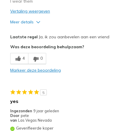
I wear them
Vertaling weergeven
Meer details
Width
Feels true to width
Laatste regel
Ja, ik zou aanbevelen aan een vriend
Sizing
Feels true to size
Was deze beoordeling behulpzaam?
View On Shoes
Shoes are for Wearing
4
0
Markeer deze beoordeling
5
yes
Ingezonden
9 jaar geleden
Door
pete
van
Las Vegas Nevada
Geverifieerde koper