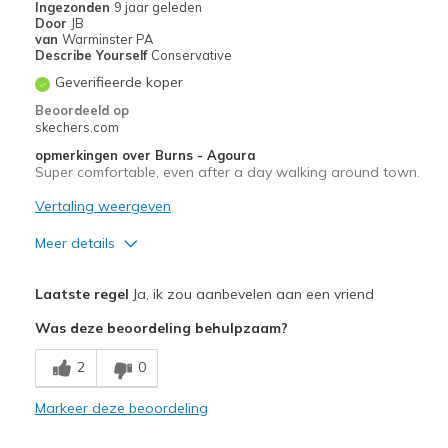
Ingezonden
9 jaar geleden
Sizing
Feels true to size
Door
JB
van
Warminster PA
View On Shoes
Shoes are for Wearing
Describe Yourself
Conservative
Geverifieerde koper
Beoordeeld op
skechers.com
opmerkingen over Burns - Agoura
Super comfortable, even after a day walking around town.
Vertaling weergeven
Meer details
Pluspunten
Laatste regel
Ja, ik zou aanbevelen aan een vriend
Comfortable
Was deze beoordeling behulpzaam?
Beste toepassingen
2
0
Casual Wear
Markeer deze beoordeling
Travel