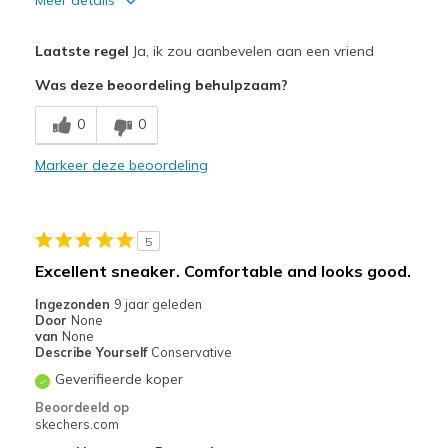
Pluspunten
Laatste regel
Ja, ik zou aanbevelen aan een vriend
Comfortable
Was deze beoordeling behulpzaam?
Beste toepassingen
0
0
Casual Wear
Markeer deze beoordeling
Sizing
Feels true to size
5
Excellent sneaker. Comfortable and looks good.
Ingezonden
9 jaar geleden
Door
None
van
None
Describe Yourself
Conservative
Geverifieerde koper
Beoordeeld op
skechers.com