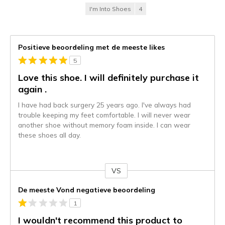
I'm Into Shoes
4
Positieve beoordeling met de meeste likes
5
Love this shoe. I will definitely purchase it
again .
I have had back surgery 25 years ago. I've always had
trouble keeping my feet comfortable. I will never wear
another shoe without memory foam inside. I can wear
these shoes all day.
VS
Je
content
De meeste Vond negatieve beoordeling
wordt
1
momenteel
gemigreerd
I wouldn't recommend this product to