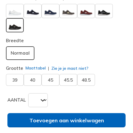
geselecteerd
Breedte
Normaal
Grootte
Maattabel
Zie je je maat niet?
39
40
45
45.5
48.5
AANTAL
Toevoegen aan winkelwagen