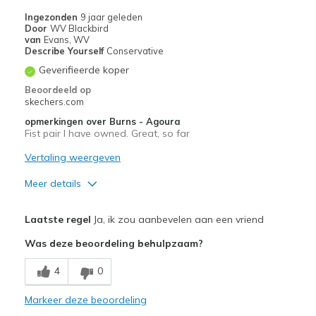
Ingezonden
9 jaar geleden
Door
WV Blackbird
van
Evans, WV
Describe Yourself
Conservative
Geverifieerde koper
Beoordeeld op
skechers.com
opmerkingen over Burns - Agoura
Fist pair I have owned. Great, so far
Vertaling weergeven
Meer details
Pluspunten
Laatste regel
Ja, ik zou aanbevelen aan een vriend
Comfortable
Was deze beoordeling behulpzaam?
Stylish
4
0
Beste toepassingen
Markeer deze beoordeling
Casual Wear