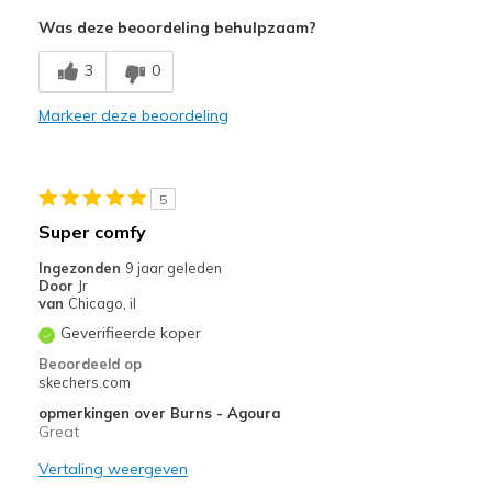
Comfortable
Was deze beoordeling behulpzaam?
Stylish
3
0
Beste toepassingen
Markeer deze beoordeling
Going Out
Width
Feels true to width
5
Sizing
Feels true to size
Super comfy
View On Shoes
I'm Into Shoes
Ingezonden
9 jaar geleden
Door
Jr
van
Chicago, il
Geverifieerde koper
Beoordeeld op
skechers.com
opmerkingen over Burns - Agoura
Great
Vertaling weergeven