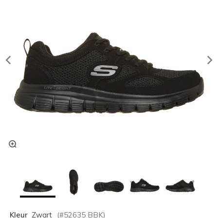
Kleur
Zwart
(#
52635
BBK
)