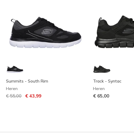
Summits - South Rim
Track - Syntac
Heren
Heren
Prijs verlaagd van
naar
€ 55,00
€ 43,99
€ 65,00