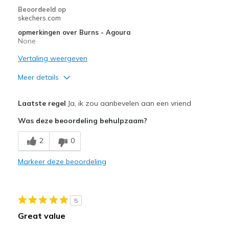
Beoordeeld op
skechers.com
opmerkingen over Burns - Agoura
None
Vertaling weergeven
Meer details
Pluspunten
Laatste regel
Ja, ik zou aanbevelen aan een vriend
Comfortable
Was deze beoordeling behulpzaam?
Durable
2
0
Minpunten
Markeer deze beoordeling
High Quality
Beste toepassingen
5
Casual Wear
Great value
Width
Feels true to width