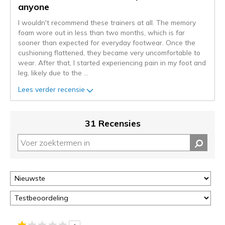
naar
anyone
de
I wouldn't recommend these trainers at all. The memory
niejee
foam wore out in less than two months, which is far
page_id.
sooner than expected for everyday footwear. Once the
Je
cushioning flattened, they became very uncomfortable to
kunt
wear. After that, I started experiencing pain in my foot and
de
leg, likely due to the
...
status
van
Lees verder recensie
je
migratie
controleren
31 Recensies
op
deze
page
of
door
<a
href="javascript:location.href=location.pathname;">hier</a>
de
page
met