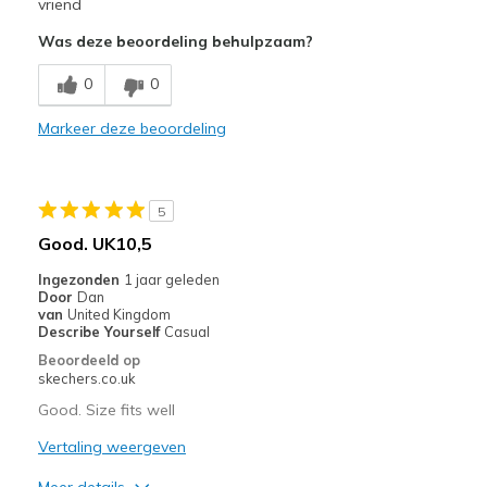
Need Break In
vriend
Was deze beoordeling behulpzaam?
Poor Cushioning
0
0
Poor Quality
Wear Out Quickly
Markeer deze beoordeling
Width
Feels true to width
Sizing
Feels true to size
5
View On Shoes
Shoes are for Wearing
Good. UK10,5
Ingezonden
1 jaar geleden
Door
Dan
van
United Kingdom
Describe Yourself
Casual
Beoordeeld op
skechers.co.uk
Good. Size fits well
Vertaling weergeven
Meer details