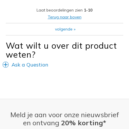
Width
Feels true to width
Laat beoordelingen zien
1-10
Sizing
Feels true to size
Terug naar boven
View On Shoes
Shoes are for Wearing
volgende
»
Wat wilt u over dit product
weten?
Ask a Question
Meld je aan voor onze nieuwsbrief
en ontvang
20% korting*