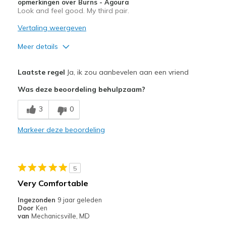
opmerkingen over Burns - Agoura
Look and feel good. My third pair.
Vertaling weergeven
Meer details
Pluspunten
Laatste regel
Ja, ik zou aanbevelen aan een vriend
Comfortable
Was deze beoordeling behulpzaam?
Stylish
3
0
Beste toepassingen
Markeer deze beoordeling
Casual Wear
Travel
5
Width
Feels true to width
Very Comfortable
Sizing
Feels true to size
Ingezonden
9 jaar geleden
View On Shoes
Shoes are for Wearing
Door
Ken
van
Mechanicsville, MD