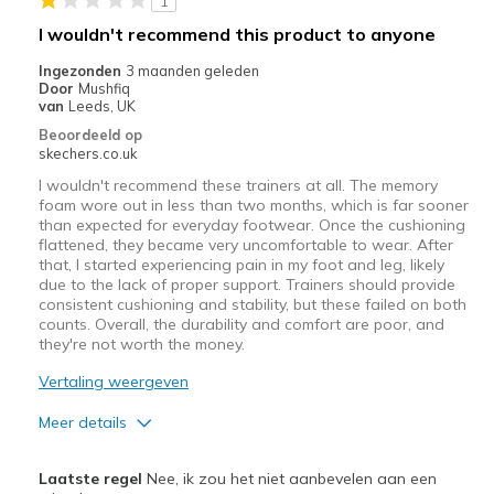
1
de
I wouldn't recommend this product to anyone
migratiegeschiedenis
van
Ingezonden
3 maanden geleden
Door
Mushfiq
de
van
Leeds, UK
page_id
Beoordeeld op
te
skechers.co.uk
bezoeken.
I wouldn't recommend these trainers at all. The memory
foam wore out in less than two months, which is far sooner
than expected for everyday footwear. Once the cushioning
flattened, they became very uncomfortable to wear. After
that, I started experiencing pain in my foot and leg, likely
due to the lack of proper support. Trainers should provide
consistent cushioning and stability, but these failed on both
counts. Overall, the durability and comfort are poor, and
they're not worth the money.
Vertaling weergeven
Meer details
Minpunten
Laatste regel
Nee, ik zou het niet aanbevelen aan een