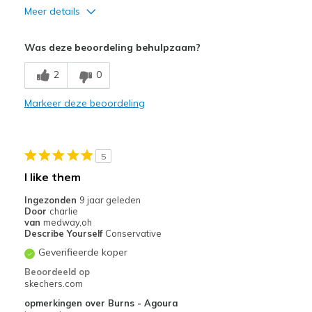
Meer details
Pluspunten
Was deze beoordeling behulpzaam?
Comfortable
2
0
Durable
Markeer deze beoordeling
Stylish
Beste toepassingen
5
Casual Wear
I like them
Travel
Ingezonden
9 jaar geleden
Door
charlie
Width
Feels true to width
van
medway,oh
Describe Yourself
Conservative
Sizing
Feels true to size
Geverifieerde koper
View On Shoes
Shoes are for Wearing
Beoordeeld op
skechers.com
opmerkingen over Burns - Agoura