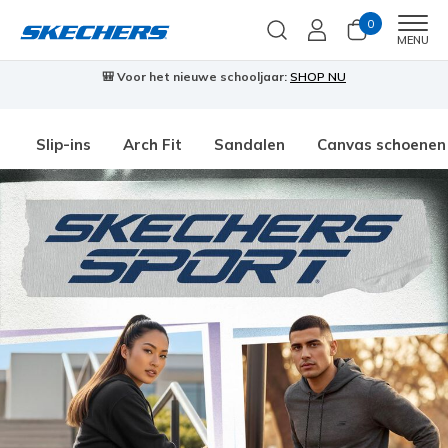
0
Men
MENU
🎒 Voor het nieuwe schooljaar:
SHOP NU
Slip-ins
Arch Fit
Sandalen
Canvas schoenen