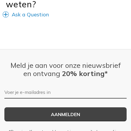
weten?
Width
Feels true to width
Sizing
Feels full size too big
Ask a Question
View On Shoes
Shoes are for Wearing
Meld je aan voor onze nieuwsbrief
en ontvang
20% korting*
E-mailadres
AANMELDEN