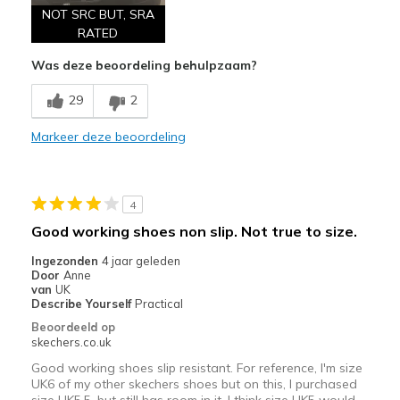
NOT SRC BUT, SRA
RATED
Was deze beoordeling behulpzaam?
29
2
Markeer deze beoordeling
4
Good working shoes non slip. Not true to size.
Ingezonden
4 jaar geleden
Door
Anne
van
UK
Describe Yourself
Practical
Beoordeeld op
skechers.co.uk
Good working shoes slip resistant. For reference, I'm size
UK6 of my other skechers shoes but on this, I purchased
size UK5.5, but still has room in it. I think size UK5 would