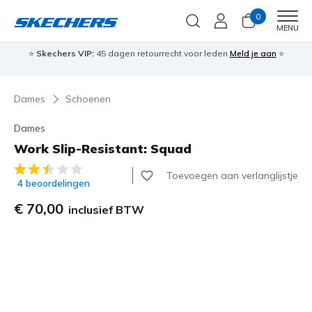
0
Men
MENU
⭐
Skechers VIP:
45 dagen retourrecht voor leden
Meld je aan
⭐
🎁
Dames
Schoenen
Dames
Work Slip-Resistant: Squad
5 van de 5 klantbeoordelingen
Toevoegen aan verlanglijstje
4 beoordelingen
€ 70,00
inclusief BTW