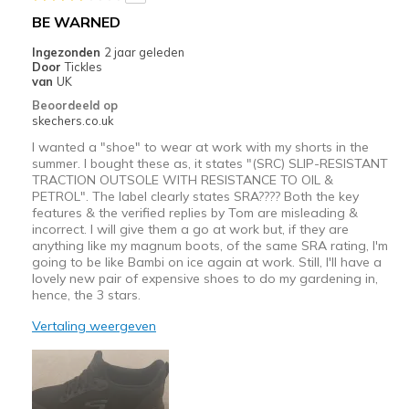
View On Shoes
I'm Into Shoes
BE WARNED
Ingezonden
2 jaar geleden
Door
Tickles
van
UK
Beoordeeld op
skechers.co.uk
I wanted a "shoe" to wear at work with my shorts in the
summer. I bought these as, it states "(SRC) SLIP-RESISTANT
TRACTION OUTSOLE WITH RESISTANCE TO OIL &
PETROL". The label clearly states SRA???? Both the key
features & the verified replies by Tom are misleading &
incorrect. I will give them a go at work but, if they are
anything like my magnum boots, of the same SRA rating, I'm
going to be like Bambi on ice again at work. Still, I'll have a
lovely new pair of expensive shoes to do my gardening in,
hence, the 3 stars.
Vertaling weergeven