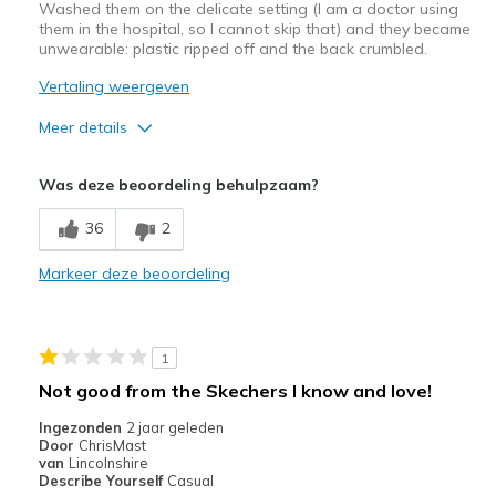
Washed them on the delicate setting (I am a doctor using
them in the hospital, so I cannot skip that) and they became
unwearable: plastic ripped off and the back crumbled.
Vertaling weergeven
Meer details
Width
Feels true to width
Was deze beoordeling behulpzaam?
Sizing
Feels true to size
36
2
Markeer deze beoordeling
1
Not good from the Skechers I know and love!
Ingezonden
2 jaar geleden
Door
ChrisMast
van
Lincolnshire
Describe Yourself
Casual