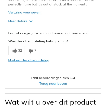
perfectly fit me but it's out of stock at the moment .
Vertaling weergeven
Meer details
Pluspunten
Laatste regel
Ja, ik zou aanbevelen aan een vriend
Breathe Well
Was deze beoordeling behulpzaam?
Minpunten
32
7
Bit thin memory foam on foot heel
Markeer deze beoordeling
Less thickness of memory foam on foot heel
Not enough ankle support
Laat beoordelingen zien
1-4
Beste toepassingen
Terug naar boven
Casual Wear
working shoes
Wat wilt u over dit product