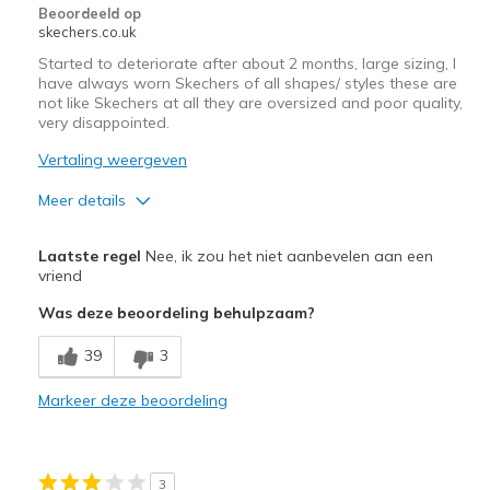
Beoordeeld op
skechers.co.uk
Started to deteriorate after about 2 months, large sizing, I
have always worn Skechers of all shapes/ styles these are
not like Skechers at all they are oversized and poor quality,
very disappointed.
Vertaling weergeven
Meer details
Minpunten
Laatste regel
Nee, ik zou het niet aanbevelen aan een
Poor Quality
vriend
Was deze beoordeling behulpzaam?
Wear Out Quickly
39
3
Beste toepassingen
Casual Wear
Markeer deze beoordeling
Width
Feels too wide
Sizing
Feels half size too big
3