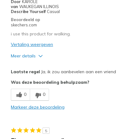
Door
KAROLE
van
WAUKEGAN ILLINOIS
Describe Yourself
Casual
Beoordeeld op
skechers.com
i use this product for walking.
Vertaling weergeven
Meer details
Pluspunten
Laatste regel
Ja, ik zou aanbevelen aan een vriend
Attractive Design
Was deze beoordeling behulpzaam?
Breathe Well
0
0
Comfortable
Markeer deze beoordeling
Durable
Stylish
5
Beste toepassingen