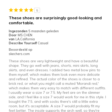
Travel
5
Width
Feels true to width
These shoes are surprisingly good-looking and
Sizing
Feels true to size
comfortable.
View On Shoes
I'm Into Shoes
Ingezonden
5 maanden geleden
Door
MS.CHEN
van
LA,California
Describe Yourself
Casual
Beoordeeld op
skechers.com
These shoes are very lightweight and have a beautiful
shape. They go well with jeans, shorts, mini skirts, long
skirts, and even dresses. I added two metal bow pins to
them myself, which makes them look even more delicate
and refined. The actual color of the shoes is closer to a
brick red, or what you might call a muted 'Morandi red,'
which makes them very easy to match with different outfits.
I usually wear a size 7 or 7.5. My feet are on the slimmer
side, and I feel like a size 7 would work for me in this style. I
bought the 7.5, and with socks there's still a little extra
room, but it's acceptable. A size 7 would probably fit my
feet better. The insole supports the arch well, so they're