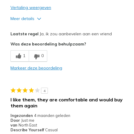
Vertaling weergeven
Meer details
Pluspunten
Laatste regel
Ja, ik zou aanbevelen aan een vriend
Attractive Design
Was deze beoordeling behulpzaam?
Breathe Well
1
0
Comfortable
Markeer deze beoordeling
Durable
Stylish
4
Beste toepassingen
I like them, they are comfortable and would buy
them again
Casual Wear
Ingezonden
4 maanden geleden
Travel
Door
Just me
van
North East
Width
Describe Yourself
Casual
Feels true to width