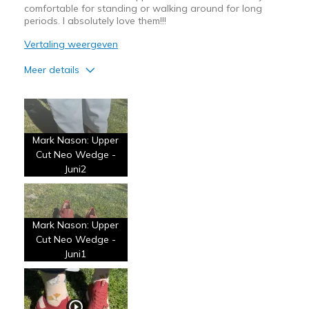
comfortable for standing or walking around for long
periods. I absolutely love them!!!
Vertaling weergeven
Meer details
Pluspunten
Attractive Design
Mark Nason: Upper
Breathe Well
Cut Neo Wedge -
Comfortable
Juni2
Stylish
Beste toepassingen
Mark Nason: Upper
Cut Neo Wedge -
Casual Wear
Juni1
Going Out
Travel