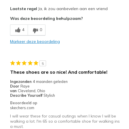
Pluspunten
Laatste regel
Ja, ik zou aanbevelen aan een vriend
Attractive Design
Was deze beoordeling behulpzaam?
Breathe Well
4
0
Comfortable
Markeer deze beoordeling
Durable
Stylish
5
Beste toepassingen
These shoes are so nice! And comfortable!
Casual Wear
Ingezonden
4 maanden geleden
Door
Raye
Going Out
van
Cleveland, Ohio
Describe Yourself
Stylish
Travel
Beoordeeld op
skechers.com
Width
Feels true to width
I will wear these for casual outings when I know I will be
Sizing
Feels true to size
walking a lot. I'm 65 so a comfortable shoe for walking ins
a must.
View On Shoes
Shoes are for Wearing