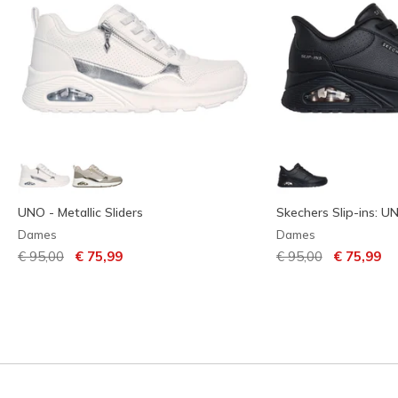
UNO - Metallic Sliders
Skechers Slip-ins: U
Dames
Dames
Prijs verlaagd van
naar
Prijs verlaagd van
naar
€ 95,00
€ 75,99
€ 95,00
€ 75,99