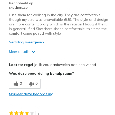
Sizing
Feels true to size
Beoordeeld op
skechers.com
View On Shoes
I'm Into Shoes
I use them for walking in the city. They are comfortable
though my size was unavailable (5.5). The style and design
are more contemporary which is the reason I bought them.
In general I find Sketchers shoes comfortable, this time the
comfort came paired with style.
Vertaling weergeven
Meer details
Pluspunten
Laatste regel
Ja, ik zou aanbevelen aan een vriend
Attractive Design
Was deze beoordeling behulpzaam?
Comfortable
0
0
Beste toepassingen
Markeer deze beoordeling
Casual Wear
Travel
4