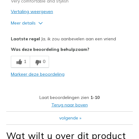
Very comfortable and stylish
Vertaling weergeven
Meer details
Pluspunten
Laatste regel
Ja, ik zou aanbevelen aan een vriend
Attractive Design
Was deze beoordeling behulpzaam?
Comfortable
1
0
Durable
Markeer deze beoordeling
Stylish
Beste toepassingen
Laat beoordelingen zien
1-10
Casual Wear
Terug naar boven
Travel
volgende
»
Width
Feels true to width
Wat wilt u over dit product
Sizing
Feels true to size