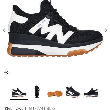
Kleur
Zwart
(#
177741
BLK
)