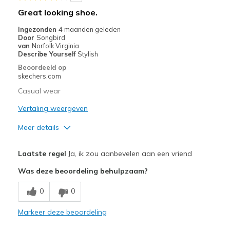
Width
Feels true to width
Great looking shoe.
Sizing
Feels true to size
Ingezonden
4 maanden geleden
View On Shoes
I'm Into Shoes
Door
Songbird
van
Norfolk Virginia
Describe Yourself
Stylish
Beoordeeld op
skechers.com
Casual wear
Vertaling weergeven
Meer details
Pluspunten
Laatste regel
Ja, ik zou aanbevelen aan een vriend
Comfortable
Was deze beoordeling behulpzaam?
Beste toepassingen
0
0
Casual Wear
Markeer deze beoordeling
Going Out