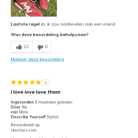
Width
Feels true to width
Sizing
Feels true to size
View On Shoes
I'm Really Into Shoes
Laatste regel
Ja, ik zou aanbevelen aan een vriend
Was deze beoordeling behulpzaam?
13
0
Markeer deze beoordeling
5
I love love love them
Ingezonden
6 maanden geleden
Door
Na
van
Mine
Describe Yourself
Stylish
Beoordeeld op
skechers.com