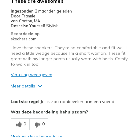
These are awesome!!
Casual Wear
Ingezonden
2 maanden geleden
Door
Frannie
Going Out
van
Canton, MA
Describe Yourself
Stylish
Travel
Beoordeeld op
skechers.com
Width
Feels true to width
I love these sneakers! They're so comfortable and fit well. I
Sizing
Feels true to size
need a little wedge because I'm a short woman. These fit
great with my longer pants usually worn with heels. Comfy
View On Shoes
I'm Really Into Shoes
to walk in too!
Vertaling weergeven
Meer details
Pluspunten
Laatste regel
Ja, ik zou aanbevelen aan een vriend
Attractive Design
Was deze beoordeling behulpzaam?
Breathe Well
0
0
Comfortable
Markeer deze beoordeling