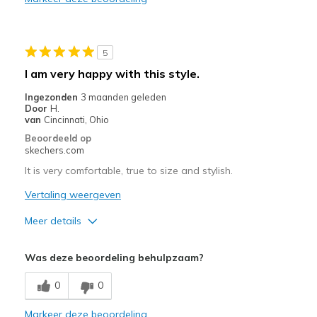
Durable
Stylish
5
Beste toepassingen
I am very happy with this style.
Casual Wear
Ingezonden
3 maanden geleden
Door
H.
Day to day
van
Cincinnati, Ohio
Beoordeeld op
Travel
skechers.com
Walking
It is very comfortable, true to size and stylish.
Vertaling weergeven
Width
Feels true to width
Sizing
Feels true to size
Meer details
View On Shoes
I'm Really Into Shoes
Pluspunten
Was deze beoordeling behulpzaam?
Stylish
0
0
Beste toepassingen
Markeer deze beoordeling