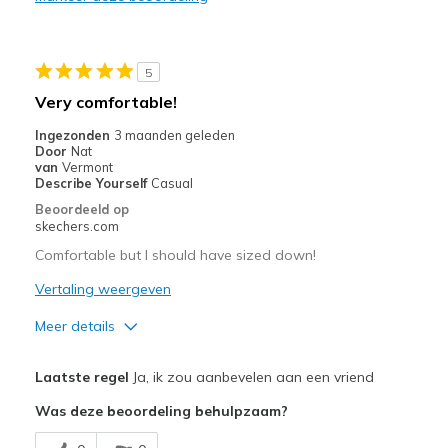
Casual Wear
Width
Feels true to width
Sizing
Feels true to size
5
Very comfortable!
Ingezonden
3 maanden geleden
Door
Nat
van
Vermont
Describe Yourself
Casual
Beoordeeld op
skechers.com
Comfortable but I should have sized down!
Vertaling weergeven
Meer details
Pluspunten
Laatste regel
Ja, ik zou aanbevelen aan een vriend
Attractive Design
Was deze beoordeling behulpzaam?
Comfortable