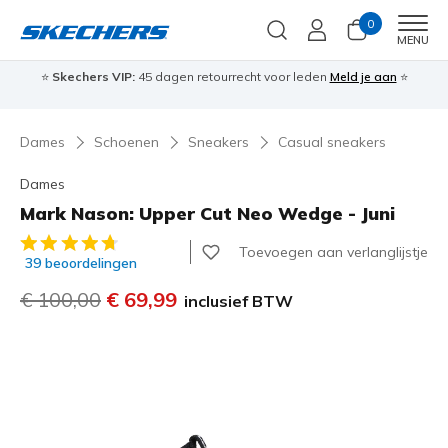
0
Men
MENU
⭐
Skechers VIP:
45 dagen retourrecht voor leden
Meld je aan
⭐
🎁
Dames
Schoenen
Sneakers
Casual sneakers
Dames
Mark Nason: Upper Cut Neo Wedge - Juni
5 van de 5 klantbeoordelingen
Toevoegen aan verlanglijstje
39 beoordelingen
Prijs verlaagd van
€ 100,00
naar
€ 69,99
inclusief BTW