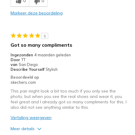
0
0
Light weight!
Markeer deze beoordeling
Minpunten
Heel slips out
5
Beste toepassingen
Got so many compliments
Casual Wear
Ingezonden
4 maanden geleden
Door
TT
Width
Feels true to width
van
San Diego
Describe Yourself
Stylish
Sizing
Feels half size too big
Beoordeeld op
View On Shoes
I'm Into Shoes
skechers.com
This pair might look a bit too much if you only see the
photo, but when you see the real shoes and wear it, you
feel great and I already got so many compliments for this. I
also did not see anything similar to this.
Vertaling weergeven
Meer details