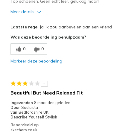
Top schoenen. Geen echt leer, gelukkig maar!
Meer details
Pluspunten
Laatste regel
Ja, ik zou aanbevelen aan een vriend
Comfortabel
Was deze beoordeling behulpzaam?
GEEN echt leer!!
0
0
Stijlvol
Markeer deze beoordeling
Minpunten
Niks
3
Beste toepassingen
Beautiful But Need Relaxed Fit
Informele kleding
Ingezonden
8 maanden geleden
Door
Soulsista
Breedte
Lijkt goed van breedte
van
Bedfordshire UK
Describe Yourself
Stylish
Maat
Lijkt goed van maat
Beoordeeld op
View On Shoes
Schoenen zijn om te dragen
skechers.co.uk