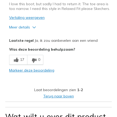
I love this boot, but sadly I had to return it. The toe area is
too narrow. I need this style in Relaxed Fit please Skechers.
Vertaling weergeven
Meer details
Pluspunten
Laatste regel
Ja, ik zou aanbevelen aan een vriend
Attractive Design
Was deze beoordeling behulpzaam?
Comfortable
17
0
Faux fur lining & collar for Warmth. Thick sole.
Markeer deze beoordeling
Stylish
Minpunten
Laat beoordelingen zien
1-2
Not Real leather
Terug naar boven
Please make relaxed fit in this style
Wat wilt u over dit product
Beste toepassingen