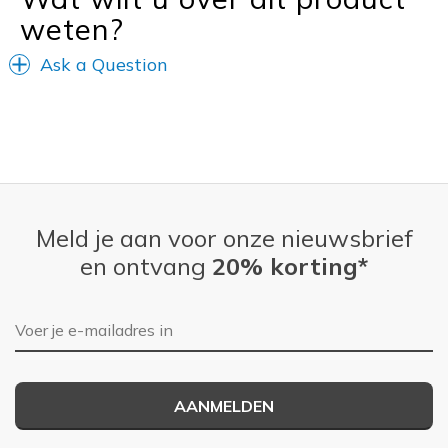
weten?
Casual Wear
Winter boots
Ask a Question
Width
Feels too narrow
Sizing
Feels true to size
View On Shoes
I'm Really Into Shoes
Meld je aan voor onze nieuwsbrief
en ontvang
20% korting*
E-mailadres
AANMELDEN