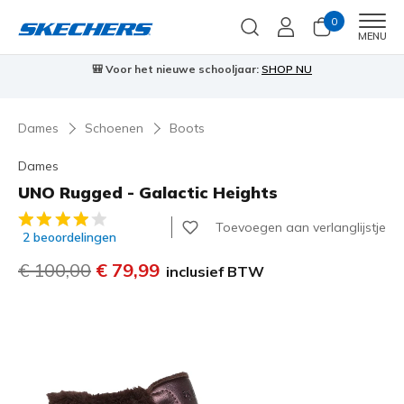
0
Men
MENU
⭐
Skechers VIP:
45 dagen retourrecht voor leden
Meld je aan
⭐
🎁
Dames
Schoenen
Boots
Dames
UNO Rugged - Galactic Heights
4,5 van de 5 klantbeoordelingen
Toevoegen aan verlanglijstje
2 beoordelingen
Prijs verlaagd van
€ 100,00
naar
€ 79,99
inclusief BTW