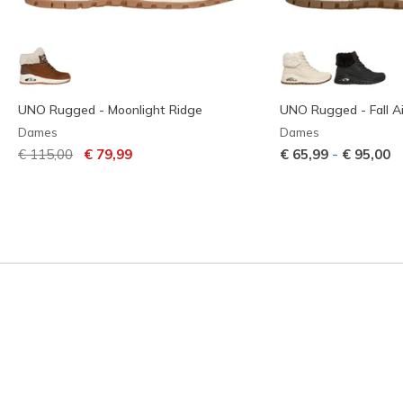
UNO Rugged - Moonlight Ridge
UNO Rugged - Fall Ai
Dames
Dames
Prijs verlaagd van
naar
-
€ 115,00
€ 79,99
€ 65,99
€ 95,00