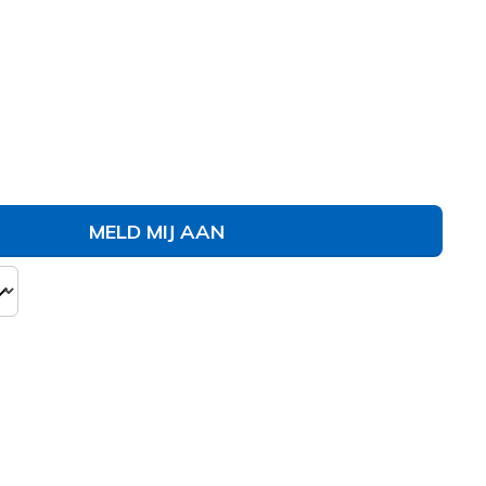
141481
TPE
)
erd
MELD MIJ AAN