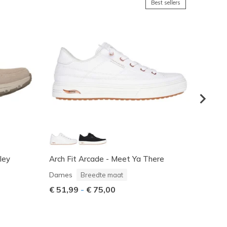
Best sellers
ley
Arch Fit Arcade - Meet Ya There
Skeche
Dame
Dames
Breedte maat
Prijs 
€ 80,
€ 51,99
-
€ 75,00