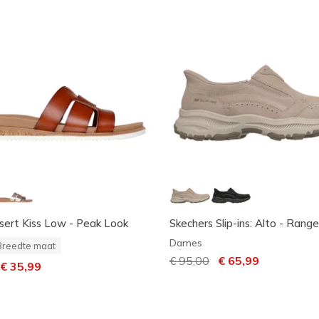
ert Kiss Low - Peak Look
Skechers Slip-ins: Alto - Range
Dames
Breedte maat
Prijs verlaagd van
€ 95,00
naar
€ 65,99
laagd van
aar
€ 35,99