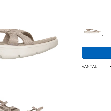
Kleur
Taupe
(#
geselecte
AANTAL