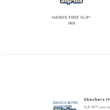
HANDS FREE SLIP-
INS
Skechers H
SLIP IN™ voor p