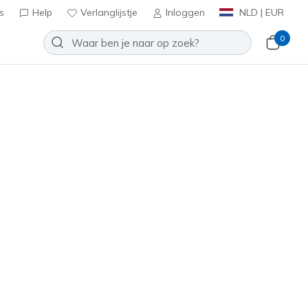
s
Help
Verlanglijstje
Inloggen
NLD | EUR
0
enen en responsieve sneakers
oede ondersteuning. Combineer
ind.
Sorteren op
Performance