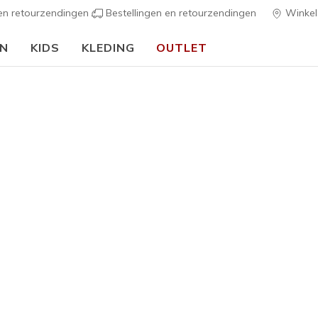
 en retourzendingen
Bestellingen en retourzendingen
Winkel
EN
KIDS
KLEDING
OUTLET
🎒 Voor het nieuwe schooljaar:
SHOP NU
hers GO RUN
met Skechers GO RUN. Deze collectie lichtgewicht hardloopscho
en met het oog op prestaties en helpt je sneller te gaan met g
en mooie
zonnebril
voor een prestatiegerichte look van begin tot e
aten