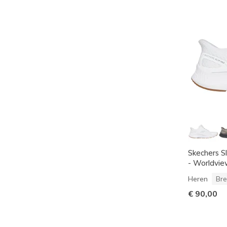
Skechers S
- Worldvi
Heren
Bre
€ 90,00