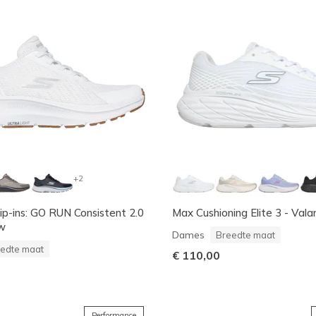
+2
lip-ins: GO RUN Consistent 2.0
Max Cushioning Elite 3 - Vala
ew
Dames
Breedte maat
edte maat
€ 110,00
Performance