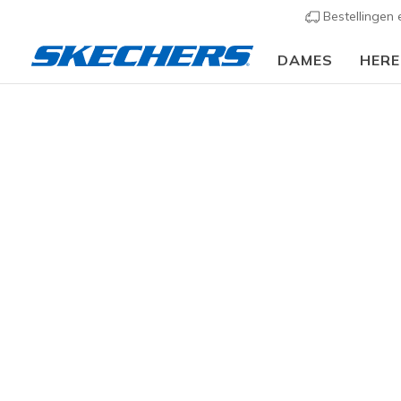
Bestellingen
DAMES
HER
Skec
GESLACHT
Ga verder 
is ontworp
dit met e
MAAT
LEEFTIJDSGROEP
172 result
BREEDTE