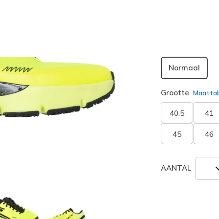
geselecte
Breedte
Normaal
Grootte
Maatta
40.5
41
45
46
AANTAL