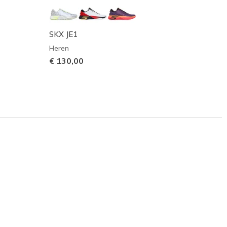
SKX JE1
Skeche
Heren
Heren
€ 130,00
€ 125