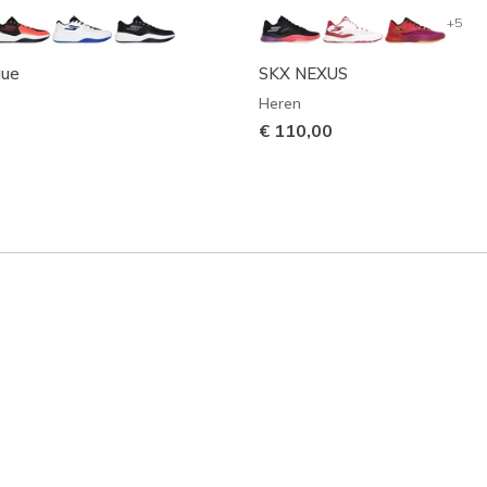
+5
gue
SKX NEXUS
Heren
€ 110,00