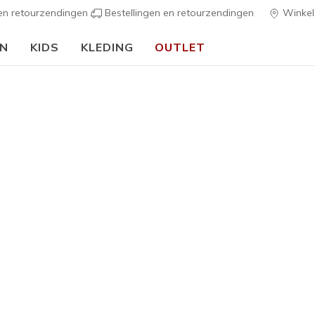
 en retourzendingen
Bestellingen en retourzendingen
Winkel
EN
KIDS
KLEDING
OUTLET
⭐
Skechers VIP:
45 dagen retourrecht voor leden
Meld je aan
⭐
ers
Heren
SKX Full-
3
5 van de 5 klan
€ 115,0
Kleur
Geel / Zwa