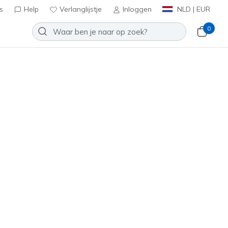
s
Help
Verlanglijstje
Inloggen
NLD | EUR
0
Court Press
Toevoegen aan verlanglijstje
 beoordelingen
tbeoordelingen
0
inclusief BTW
rt
(#
253035
YLBK
)