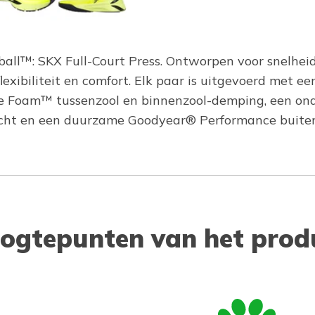
etball™: SKX Full-Court Press. Ontworpen voor snelhei
 flexibiliteit en comfort. Elk paar is uitgevoerd me
e Foam™ tussenzool en binnenzool-demping, een ond
cht en een duurzame Goodyear® Performance buitenz
ogtepunten van het prod