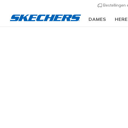
Bestellingen
DAMES
HER
Heren
Schoenen
Sneakers
Sportieve sneak