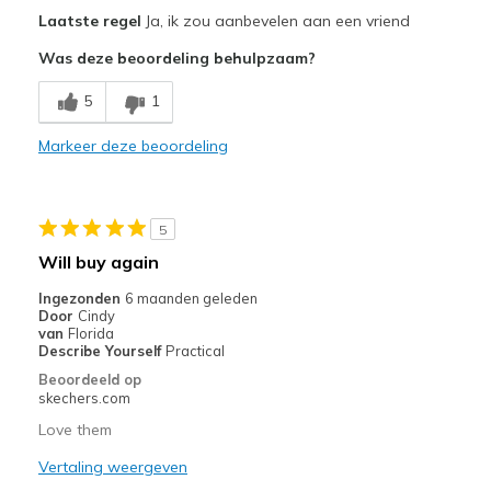
Pluspunten
Laatste regel
Ja, ik zou aanbevelen aan een vriend
Attractive Design
Was deze beoordeling behulpzaam?
Breathe Well
5
1
Comfortable
Markeer deze beoordeling
Stylish
Beste toepassingen
5
Casual Wear
Will buy again
Travel
Ingezonden
6 maanden geleden
Door
Cindy
Width
Feels true to width
van
Florida
Describe Yourself
Practical
Sizing
Feels true to size
Beoordeeld op
View On Shoes
Shoes are for Wearing
skechers.com
Love them
Vertaling weergeven