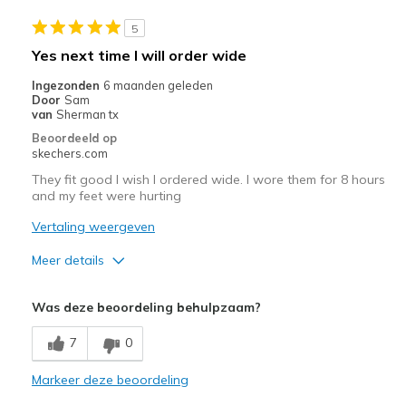
Stylish
5
Beste toepassingen
Yes next time I will order wide
Casual Wear
Ingezonden
6 maanden geleden
Door
Sam
Going Out
van
Sherman tx
Beoordeeld op
Travel
skechers.com
They fit good I wish I ordered wide. I wore them for 8 hours
Width
Feels true to width
and my feet were hurting
Sizing
Feels true to size
Vertaling weergeven
View On Shoes
I'm Into Shoes
Meer details
Pluspunten
Was deze beoordeling behulpzaam?
Stylish
7
0
Minpunten
Markeer deze beoordeling
Need Break In