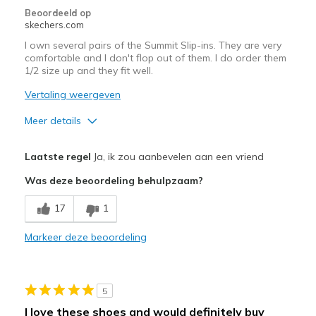
Beoordeeld op
View On Shoes
Shoes are for Wearing
skechers.com
I own several pairs of the Summit Slip-ins. They are very
comfortable and I don't flop out of them. I do order them
1/2 size up and they fit well.
Vertaling weergeven
Meer details
Pluspunten
Laatste regel
Ja, ik zou aanbevelen aan een vriend
Comfortable
Was deze beoordeling behulpzaam?
Beste toepassingen
17
1
Casual Wear
Markeer deze beoordeling
Travel
Width
Feels true to width
5
Sizing
Feels half size too small
I love these shoes and would definitely buy
View On Shoes
I'm Into Shoes