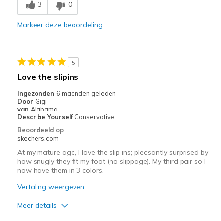
3
0
Beste toepassingen
Markeer deze beoordeling
Casual Wear
Width
Feels too narrow
Sizing
Feels true to size
5
View On Shoes
Shoes are for Wearing
Love the slipins
Ingezonden
6 maanden geleden
Door
Gigi
van
Alabama
Describe Yourself
Conservative
Beoordeeld op
skechers.com
At my mature age, I love the slip ins; pleasantly surprised by
how snugly they fit my foot (no slippage). My third pair so I
now have them in 3 colors.
Vertaling weergeven
Meer details