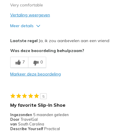
Very comfortable
Vertaling weergeven
Meer details
Pluspunten
Laatste regel
Ja, ik zou aanbevelen aan een vriend
Attractive Design
Was deze beoordeling behulpzaam?
Comfortable
7
0
Stylish
Markeer deze beoordeling
Beste toepassingen
Casual Wear
5
Going Out
My favorite Slip-In Shoe
Travel
Ingezonden
5 maanden geleden
Door
TravelGal
Width
Feels true to width
van
South Carolina
Describe Yourself
Practical
Sizing
Feels true to size