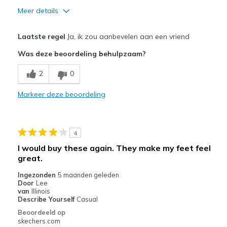
Meer details
Pluspunten
Laatste regel
Ja, ik zou aanbevelen aan een vriend
Comfortable
Was deze beoordeling behulpzaam?
Beste toepassingen
2
0
Casual Wear
Markeer deze beoordeling
Width
Feels true to width
Sizing
Feels true to size
View On Shoes
Shoes are for Wearing
4
I would buy these again. They make my feet feel
great.
Ingezonden
5 maanden geleden
Door
Lee
van
Illinois
Describe Yourself
Casual
Beoordeeld op
skechers.com