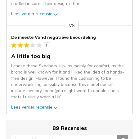
cradled in care. Their design, a har
...
Lees verder recensie
VS
Je
content
De meeste Vond negatieve beoordeling
wordt
3
momenteel
gemigreerd
A little too big
naar
I chose these Skechers slip-ins mainly for comfort, as the
de
brand is well known for it and I liked the idea of a hands-
niejee
free design. However, I found the cushioning to be
page_id.
underwhelming, possibly because this model doesn't
Je
include memory foam (you might want to double-check
kunt
that). I usually wear a UK
...
de
status
Lees verder recensie
van
je
migratie
89 Recensies
controleren