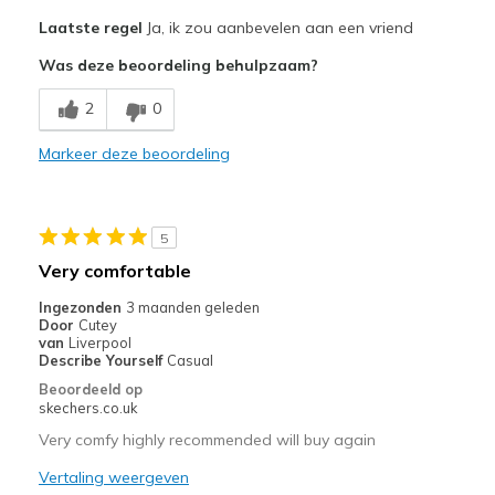
Pluspunten
Laatste regel
Ja, ik zou aanbevelen aan een vriend
Attractive Design
Was deze beoordeling behulpzaam?
Breathe Well
2
0
Comfortable
Markeer deze beoordeling
Stylish
Beste toepassingen
5
Going Out
Very comfortable
Width
Feels true to width
Ingezonden
3 maanden geleden
Door
Cutey
Sizing
Feels true to size
van
Liverpool
View On Shoes
I'm Really Into Shoes
Describe Yourself
Casual
Beoordeeld op
skechers.co.uk
Very comfy highly recommended will buy again
Vertaling weergeven