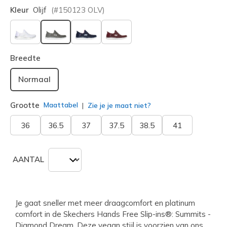
Kleur
Olijf
(#
150123
OLV
)
geselecteerd
Breedte
Normaal
Grootte
Maattabel
Zie je je maat niet?
36
36.5
37
37.5
38.5
41
AANTAL
Je gaat sneller met meer draagcomfort en platinum
comfort in de Skechers Hands Free Slip-ins®: Summits -
Diamond Dream. Deze vegan stijl is voorzien van ons