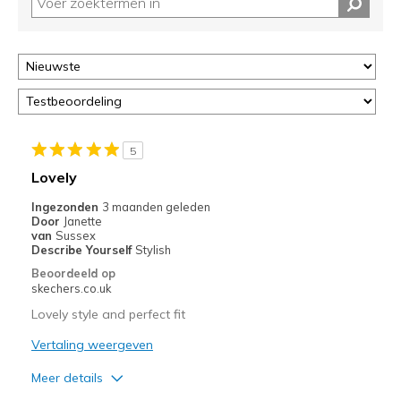
op
deze
page
of
door
<a
href="javascript:location.href=location.pathname;">hier</a>
de
page
5
met
Lovely
de
Ingezonden
3 maanden geleden
migratiegeschiedenis
Door
Janette
van
van
Sussex
de
Describe Yourself
Stylish
page_id
Beoordeeld op
te
skechers.co.uk
bezoeken.
Lovely style and perfect fit
Vertaling weergeven
Meer details