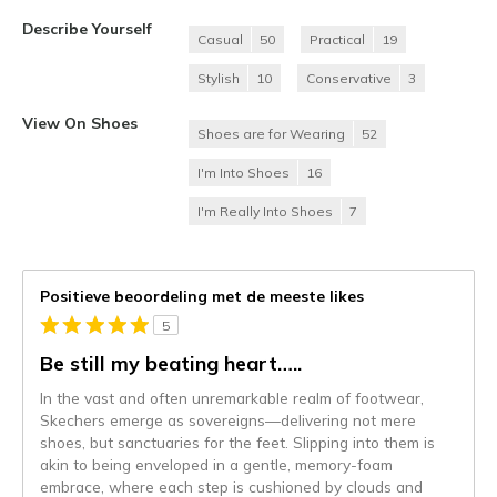
Describe Yourself
Casual
50
Practical
19
Stylish
10
Conservative
3
View On Shoes
Shoes are for Wearing
52
I'm Into Shoes
16
I'm Really Into Shoes
7
Positieve beoordeling met de meeste likes
5
Be still my beating heart…..
In the vast and often unremarkable realm of footwear,
Skechers emerge as sovereigns—delivering not mere
shoes, but sanctuaries for the feet. Slipping into them is
akin to being enveloped in a gentle, memory-foam
embrace, where each step is cushioned by clouds and