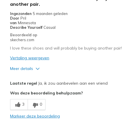
another pair.
Ingezonden
5 maanden geleden
Door
Pril
van
Minnesota
Describe Yourself
Casual
Beoordeeld op
skechers.com
I love these shoes and will probably be buying another pair!
Vertaling weergeven
Meer details
Pluspunten
Laatste regel
Ja, ik zou aanbevelen aan een vriend
Attractive Design
Was deze beoordeling behulpzaam?
Breathe Well
3
0
Comfortable
Markeer deze beoordeling
Durable