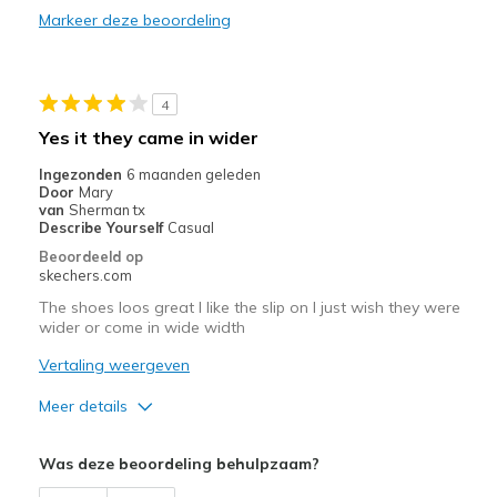
Minpunten
Markeer deze beoordeling
Bungee laces resolve my issues
Helps my mobility cant bend so slip in and bunge
4
Beste toepassingen
Yes it they came in wider
Special Occasions
Ingezonden
6 maanden geleden
Door
Mary
Width
Feels true to width
van
Sherman tx
Describe Yourself
Casual
Sizing
Feels true to size
Beoordeeld op
View On Shoes
Shoes are for Wearing
skechers.com
The shoes loos great I like the slip on I just wish they were
wider or come in wide width
Vertaling weergeven
Meer details
Pluspunten
Was deze beoordeling behulpzaam?
Stylish