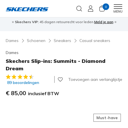
0
Men
MENU
⭐
Skechers VIP:
45 dagen retourrecht voor leden
Meld je aan
⭐
🎁
Dames
Schoenen
Sneakers
Casual sneakers
Dames
Skechers Slip-ins: Summits - Diamond
Dream
3,7 van de 5 klantbeoordelingen
Toevoegen aan verlanglijstje
89 beoordelingen
€ 85,00
inclusief BTW
Must-have