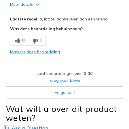
Meer details
Pluspunten
Laatste regel
Ja, ik zou aanbevelen aan een vriend
Attractive Design
Was deze beoordeling behulpzaam?
Comfortable
0
0
Durable
Markeer deze beoordeling
Stylish
Minpunten
Laat beoordelingen zien
1-10
Perfect
Terug naar boven
Beste toepassingen
volgende
»
Casual Wear
Wat wilt u over dit product
Width
Feels true to width
weten?
Sizing
Feels true to size
View On Shoes
Shoes are for Wearing
Ask a Question