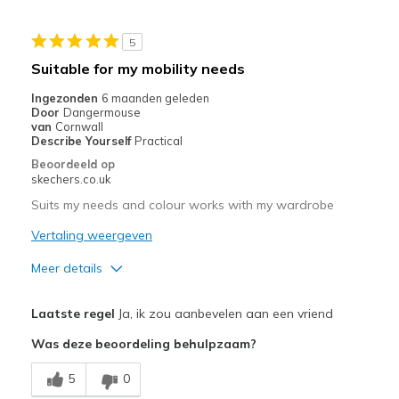
Beste toepassingen
5
Work
Suitable for my mobility needs
Width
Feels too narrow
Ingezonden
6 maanden geleden
Sizing
Feels true to size
Door
Dangermouse
van
Cornwall
View On Shoes
I'm Into Shoes
Describe Yourself
Practical
Beoordeeld op
skechers.co.uk
Suits my needs and colour works with my wardrobe
Vertaling weergeven
Meer details
Pluspunten
Laatste regel
Ja, ik zou aanbevelen aan een vriend
Comfortable
Was deze beoordeling behulpzaam?
Lovely colour
5
0