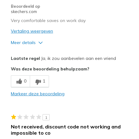
Beoordeeld op
skechers.com
Very comfortable saves on work day
Vertaling weergeven
Meer details
Pluspunten
Laatste regel
Ja, ik zou aanbevelen aan een vriend
Attractive Design
Was deze beoordeling behulpzaam?
Breathe Well
0
1
Comfortable
Markeer deze beoordeling
Durable
Beste toepassingen
1
Casual Wear
Not received, discount code not working and
impossible to co
Travel