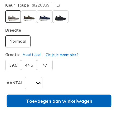
Kleur
Taupe
(#
220839
TPE
)
geselecteerd
Breedte
Normaal
Grootte
Maattabel
Zie je je maat niet?
39.5
44.5
47
AANTAL
Toevoegen aan winkelwagen