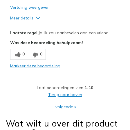
Width
Feels true to width
Vertaling weergeven
Sizing
Feels true to size
Meer details
View On Shoes
I'm Really Into Shoes
Pluspunten
Laatste regel
Ja, ik zou aanbevelen aan een vriend
Breathe Well
Was deze beoordeling behulpzaam?
Comfortable
0
0
Durable
Markeer deze beoordeling
Beste toepassingen
Casual Wear
Laat beoordelingen zien
1-10
Going Out
Terug naar boven
Special Occasions
volgende
»
Travel
Wat wilt u over dit product
Width
Feels true to width