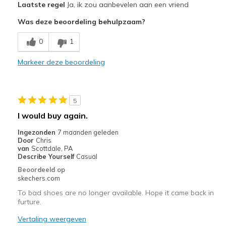
Laatste regel
Ja, ik zou aanbevelen aan een vriend
Attractive Design
Was deze beoordeling behulpzaam?
Comfortable
0
1
Stylish
Markeer deze beoordeling
Minpunten
Wear Out Quickly
5
Beste toepassingen
I would buy again.
Going Out
Ingezonden
7 maanden geleden
Door
Chris
Special Occasions
van
Scottdale, PA
Describe Yourself
Casual
Width
Feels true to width
Beoordeeld op
Sizing
Feels half size too big
skechers.com
To bad shoes are no longer available. Hope it came back in
furture.
Vertaling weergeven