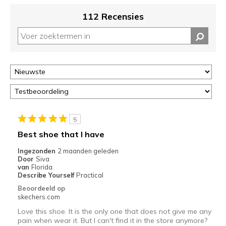
je
migratie
112 Recensies
controleren
op
deze
page
of
door
<a
href="javascript:location.href=location.pathname;">hier</a>
de
page
5
met
Best shoe that I have
de
Ingezonden
2 maanden geleden
migratiegeschiedenis
Door
Siva
van
van
Florida
de
Describe Yourself
Practical
page_id
Beoordeeld op
te
skechers.com
bezoeken.
Love this shoe. It is the only one that does not give me any
pain when wear it. But I can't find it in the store anymore?