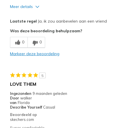
Meer details
Pluspunten
Laatste regel
Ja, ik zou aanbevelen aan een vriend
Attractive Design
Was deze beoordeling behulpzaam?
Breathe Well
0
0
Comfortable
Markeer deze beoordeling
Durable
Stylish
5
Beste toepassingen
LOVE THEM
Casual Wear
Ingezonden
9 maanden geleden
Door
walker
Going Out
van
Florida
Describe Yourself
Casual
Travel
Beoordeeld op
skechers.com
Width
Feels true to width
Super comfortable