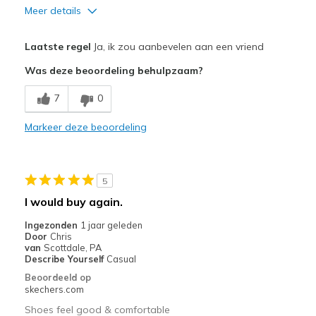
Meer details
Pluspunten
Laatste regel
Ja, ik zou aanbevelen aan een vriend
Attractive Design
Was deze beoordeling behulpzaam?
Breathe Well
7
0
Comfortable
Markeer deze beoordeling
Durable
Stylish
5
Minpunten
I would buy again.
There is no con
Ingezonden
1 jaar geleden
Door
Chris
Beste toepassingen
van
Scottdale, PA
Describe Yourself
Casual
Casual Wear
Beoordeeld op
skechers.com
Travel
Shoes feel good & comfortable