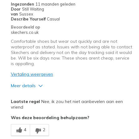
Ingezonden
11 maanden geleden
Width
Feels true to width
Door
Still Waiting
van
Sussex
Sizing
Feels true to size
Describe Yourself
Casual
View On Shoes
Shoes are for Wearing
Beoordeeld op
skechers.co.uk
Comfortable shoes but wear out quickly and are not
waterproof as stated. Issues with not being able to contact
Skechers and delivery not on the day tracking said it would
be. Will be six days now. These shoes arent cheap, service
is appalling.
Vertaling weergeven
Meer details
Pluspunten
Laatste regel
Nee, ik zou het niet aanbevelen aan een
Comfortable
vriend
Was deze beoordeling behulpzaam?
Minpunten
Discount Code not working
4
2