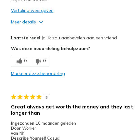
Sizing
Feels true to size
Vertaling weergeven
View On Shoes
Shoes are for Wearing
Meer details
Pluspunten
Laatste regel
Ja, ik zou aanbevelen aan een vriend
Comfortable
Was deze beoordeling behulpzaam?
Beste toepassingen
0
0
Casual Wear
Markeer deze beoordeling
Width
Feels true to width
Sizing
Feels true to size
View On Shoes
Shoes are for Wearing
5
Great always get worth the money and they last
longer than
Ingezonden
10 maanden geleden
Door
Worker
van
Nh
Describe Yourself
Casual