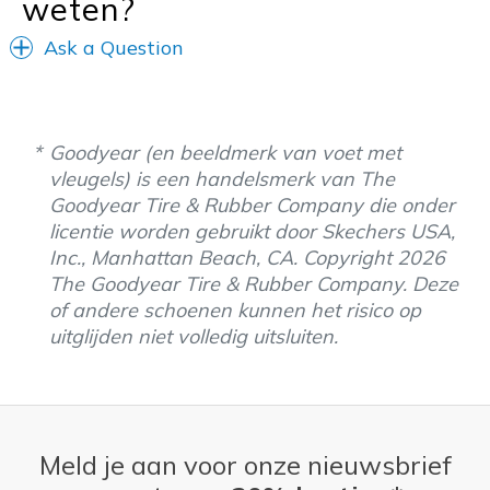
weten?
Sizing
Feels true to size
View On Shoes
Shoes are for Wearing
Ask a Question
Goodyear (en beeldmerk van voet met
vleugels) is een handelsmerk van The
Goodyear Tire & Rubber Company die onder
licentie worden gebruikt door Skechers USA,
Inc., Manhattan Beach, CA. Copyright 2026
The Goodyear Tire & Rubber Company. Deze
of andere schoenen kunnen het risico op
uitglijden niet volledig uitsluiten.
Meld je aan voor onze nieuwsbrief