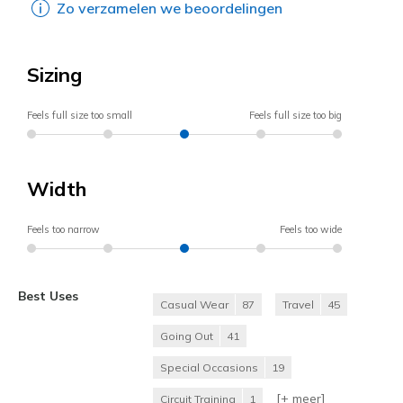
Zo verzamelen we beoordelingen
Sizing
Feels full size too small
Feels full size too big
Width
Feels too narrow
Feels too wide
Best Uses
Casual Wear
87
Travel
45
Going Out
41
Special Occasions
19
[+
meer
]
Circuit Training
1