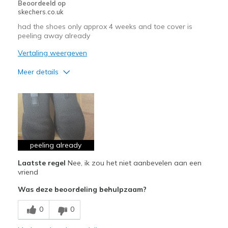
Beoordeeld op
skechers.co.uk
had the shoes only approx 4 weeks and toe cover is
peeling away already
Vertaling weergeven
Meer details
Minpunten
Poor Quality
Beste toepassingen
Casual Wear
peeling already
Laatste regel
Nee, ik zou het niet aanbevelen aan een
View On Shoes
Shoes are for Wearing
vriend
Was deze beoordeling behulpzaam?
0
0