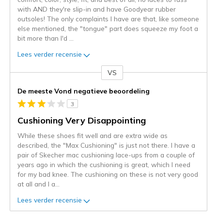
with AND they're slip-in and have Goodyear rubber
outsoles! The only complaints I have are that, like someone
else mentioned, the "tongue" part does squeeze my foot a
bit more than I'd
...
Lees verder recensie
VS
Je
content
De meeste Vond negatieve beoordeling
wordt
3
momenteel
gemigreerd
Cushioning Very Disappointing
naar
While these shoes fit well and are extra wide as
de
described, the "Max Cushioning" is just not there. I have a
niejee
pair of Skecher mac cushioning lace-ups from a couple of
page_id.
years ago in which the cushioning is great, which I need
Je
for my bad knee. The cushioning on these is not very good
kunt
at all and I a
...
de
status
Lees verder recensie
van