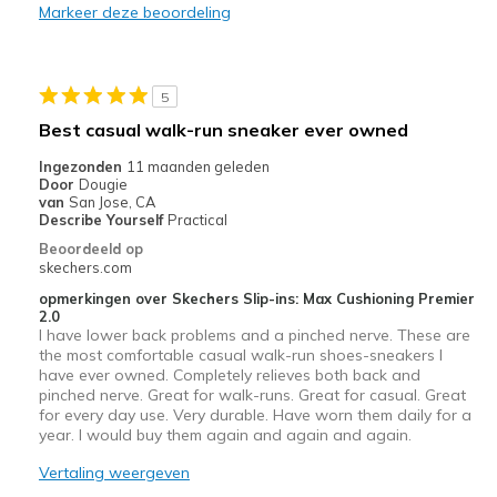
Impossible to contact Skecherss
Markeer deze beoordeling
Not delivered on day scheduled
Sketchers did nit reply to sort out the discount
5
Best casual walk-run sneaker ever owned
Still not delivered after 5 days
Ingezonden
11 maanden geleden
Very expensive for what they are
Door
Dougie
van
San Jose, CA
Wear Out Quickly
Describe Yourself
Practical
Beoordeeld op
Beste toepassingen
skechers.com
Casual Wear
opmerkingen over Skechers Slip-ins: Max Cushioning Premier
2.0
I have lower back problems and a pinched nerve. These are
Travel
the most comfortable casual walk-run shoes-sneakers I
have ever owned. Completely relieves both back and
Width
Feels true to width
pinched nerve. Great for walk-runs. Great for casual. Great
for every day use. Very durable. Have worn them daily for a
Sizing
Feels true to size
year. I would buy them again and again and again.
View On Shoes
Shoes are for Wearing
Vertaling weergeven