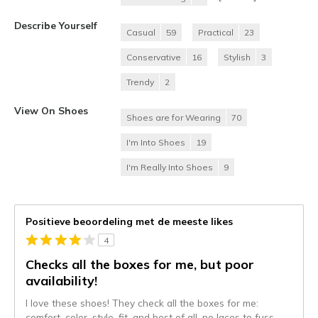
Describe Yourself
Casual
59
Practical
23
Conservative
16
Stylish
3
Trendy
2
View On Shoes
Shoes are for Wearing
70
I'm Into Shoes
19
I'm Really Into Shoes
9
Positieve beoordeling met de meeste likes
4
Checks all the boxes for me, but poor
availability!
I love these shoes! They check all the boxes for me:
comfort, color, style, fit, and best of all, no laces to fuss