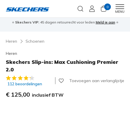
0
Men
MENU
⭐
Skechers VIP:
45 dagen retourrecht voor leden
Meld je aan
⭐
🎁
Heren
Schoenen
Heren
Skechers Slip-ins: Max Cushioning Premier
2.0
4,1 van de 5 klantbeoordelingen
Toevoegen aan verlanglijstje
112 beoordelingen
€ 125,00
inclusief BTW