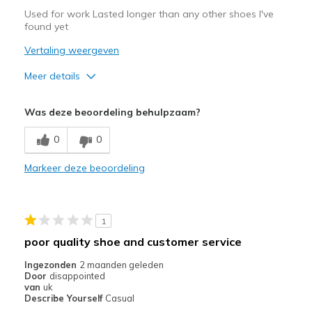
Used for work Lasted longer than any other shoes I've
found yet
Vertaling weergeven
Meer details
Pluspunten
Was deze beoordeling behulpzaam?
Attractive Design
0
0
Comfortable
Markeer deze beoordeling
Durable
1
poor quality shoe and customer service
Ingezonden
2 maanden geleden
Door
disappointed
van
uk
Describe Yourself
Casual