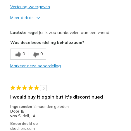
Vertaling weergeven
Meer details
Pluspunten
Laatste regel
Ja, ik zou aanbevelen aan een vriend
Comfortable
Was deze beoordeling behulpzaam?
Perfect support but can not find another one to
0
0
Minpunten
Markeer deze beoordeling
Wear Out Quickly
Beste toepassingen
5
Casual Wear
I would buy it again but it's discontinued
Going Out
Ingezonden
2 maanden geleden
Door
JB
Travel
van
Slidell, LA
Beoordeeld op
View On Shoes
Shoes are for Wearing
skechers.com