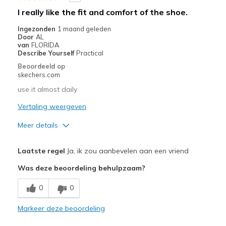
Beste toepassingen
I really like the fit and comfort of the shoe.
Casual Wear
Ingezonden
1 maand geleden
Door
AL
Going Out
van
FLORIDA
Describe Yourself
Practical
Width
Feels true to width
Beoordeeld op
skechers.com
Sizing
Feels true to size
View On Shoes
Shoes are for Wearing
use it almost daily
Vertaling weergeven
Meer details
Pluspunten
Laatste regel
Ja, ik zou aanbevelen aan een vriend
Attractive Design
Was deze beoordeling behulpzaam?
Breathe Well
0
0
Comfortable
Markeer deze beoordeling
Durable