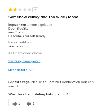
Stylish
2
Beste toepassingen
Somehow clunky and too wide / loose
Casual Wear
Ingezonden
1 maand geleden
Door
BlueSky
Travel
van
Chicago
Describe Yourself
Trendy
Width
Feels true to width
Beoordeeld op
skechers.com
Sizing
Feels true to size
View On Shoes
Shoes are for Wearing
As I mentioned above
Vertaling weergeven
Meer details
Pluspunten
Laatste regel
Nee, ik zou het niet aanbevelen aan een
Attractive Design
vriend
Was deze beoordeling behulpzaam?
Minpunten
Ok
1
1