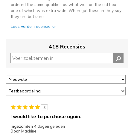
page_id.
ordered the same qualities as what was on the old box
Je
one of which was extra wide. When got these in they say
kunt
they are but sure
...
de
status
Lees verder recensie
van
je
migratie
418 Recensies
controleren
op
deze
page
of
door
<a
href="javascript:location.href=location.pathname;">hier</a>
de
page
5
met
I would like to purchase again.
de
Ingezonden
4 dagen geleden
migratiegeschiedenis
Door
Machine
van