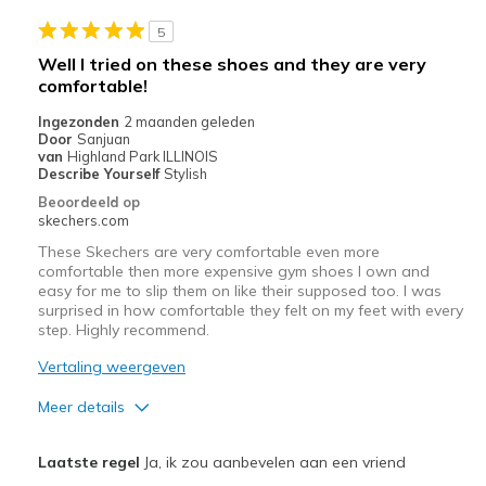
Stylish
5
Beste toepassingen
Well I tried on these shoes and they are very
comfortable!
Casual Wear
Ingezonden
2 maanden geleden
Width
Feels true to width
Door
Sanjuan
van
Highland Park ILLINOIS
Sizing
Feels true to size
Describe Yourself
Stylish
View On Shoes
I'm Really Into Shoes
Beoordeeld op
skechers.com
These Skechers are very comfortable even more
comfortable then more expensive gym shoes I own and
easy for me to slip them on like their supposed too. I was
surprised in how comfortable they felt on my feet with every
step. Highly recommend.
Vertaling weergeven
Meer details
Pluspunten
Laatste regel
Ja, ik zou aanbevelen aan een vriend
Attractive Design