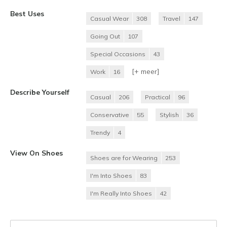
Best Uses
Casual Wear
308
Travel
147
Going Out
107
Special Occasions
43
[+
meer
]
Work
16
Describe Yourself
Casual
206
Practical
96
Conservative
55
Stylish
36
Trendy
4
View On Shoes
Shoes are for Wearing
253
I'm Into Shoes
83
I'm Really Into Shoes
42