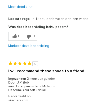
Meer details
Pluspunten
Laatste regel
Ja, ik zou aanbevelen aan een vriend
Attractive Design
Was deze beoordeling behulpzaam?
Breathe Well
0
0
Comfortable
Markeer deze beoordeling
Durable
Stylish
5
Beste toepassingen
I will recommend these shoes to a friend
Casual Wear
Ingezonden
2 maanden geleden
Door
U.P. Bob
Going Out
van
Upper peninsula of Michigan
Describe Yourself
Casual
Travel
Beoordeeld op
skechers.com
Walking