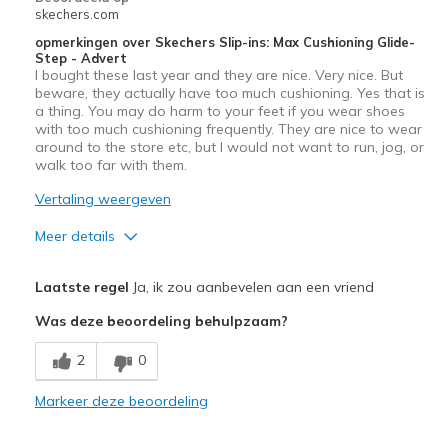
View On Shoes
I'm Really Into Shoes
skechers.com
opmerkingen over Skechers Slip-ins: Max Cushioning Glide-
Step - Advert
I bought these last year and they are nice. Very nice. But
beware, they actually have too much cushioning. Yes that is
a thing. You may do harm to your feet if you wear shoes
with too much cushioning frequently. They are nice to wear
around to the store etc, but I would not want to run, jog, or
walk too far with them.
Vertaling weergeven
Meer details
Pluspunten
Laatste regel
Ja, ik zou aanbevelen aan een vriend
Attractive Design
Was deze beoordeling behulpzaam?
Breathe Well
2
0
Comfortable
Markeer deze beoordeling
Durable