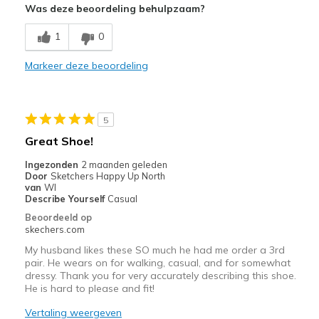
Was deze beoordeling behulpzaam?
Comfortable
1
0
Stylish
Markeer deze beoordeling
Beste toepassingen
Casual Wear
5
Sizing
Feels true to size
Great Shoe!
View On Shoes
Shoes are for Wearing
Ingezonden
2 maanden geleden
Door
Sketchers Happy Up North
van
WI
Describe Yourself
Casual
Beoordeeld op
skechers.com
My husband likes these SO much he had me order a 3rd
pair. He wears on for walking, casual, and for somewhat
dressy. Thank you for very accurately describing this shoe.
He is hard to please and fit!
Vertaling weergeven