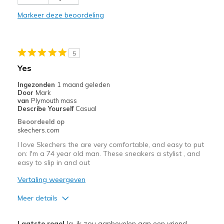
Beste toepassingen
Markeer deze beoordeling
Every Day Activity
Width
Feels too wide
5
Sizing
Feels half size too big
Yes
View On Shoes
I'm Into Shoes
Ingezonden
1 maand geleden
Door
Mark
van
Plymouth mass
Describe Yourself
Casual
Beoordeeld op
skechers.com
I love Skechers the are very comfortable, and easy to put
on: I'm a 74 year old man. These sneakers a stylist , and
easy to slip in and out
Vertaling weergeven
Meer details
Pluspunten
Laatste regel
Ja, ik zou aanbevelen aan een vriend