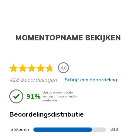
MOMENTOPNAME BEKIJKEN
4.6
418 beoordelingen
Schrijf een beoordeling
Van de ondervraagden
91%
zouden dit aan vrienden
aanbevelen.
Beoordelingsdistributie
5 Sterren
338