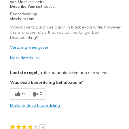
van
Massachusetts
de
Describe Yourself
Casual
page_id
Beoordeeld op
te
skechers.com
bezoeken.
Would like to purchase again in black extra wide, however
this is another style that you can no longer buy.
Disappointing!!!
Vertaling weergeven
Meer details
Pluspunten
Laatste regel
Ja, ik zou aanbevelen aan een vriend
Attractive Design
Was deze beoordeling behulpzaam?
Breathe Well
0
0
Comfortable
Markeer deze beoordeling
Durable
Stylish
4