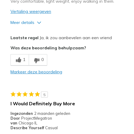
Very comfortable, light weight, enjoy walking in them.
Width
Feels true to width
Vertaling weergeven
Sizing
Feels true to size
Meer details
View On Shoes
I'm Into Shoes
Pluspunten
Laatste regel
Ja, ik zou aanbevelen aan een vriend
Attractive Design
Was deze beoordeling behulpzaam?
Breathe Well
1
0
Comfortable
Markeer deze beoordeling
Beste toepassingen
Casual Wear
5
Going Out
I Would Definitely Buy More
Width
Feels true to width
Ingezonden
2 maanden geleden
Door
ProjectMegatron
Sizing
Feels true to size
van
Chicago IL
View On Shoes
Shoes are for Wearing
Describe Yourself
Casual