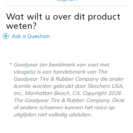
Going Out
Wat wilt u over dit product
Special Occasions
weten?
Travel
Ask a Question
Sizing
Feels true to size
View On Shoes
Shoes are for Wearing
Goodyear (en beeldmerk van voet met
vleugels) is een handelsmerk van The
Goodyear Tire & Rubber Company die onder
licentie worden gebruikt door Skechers USA,
Inc., Manhattan Beach, CA. Copyright 2026
The Goodyear Tire & Rubber Company. Deze
of andere schoenen kunnen het risico op
uitglijden niet volledig uitsluiten.