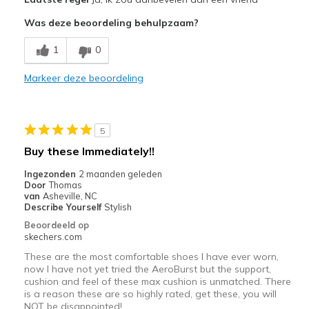
Attractive Design
Was deze beoordeling behulpzaam?
Breathe Well
1
0
Comfortable
Markeer deze beoordeling
Stylish
Beste toepassingen
5
Casual Wear
Buy these Immediately!!
Travel
Ingezonden
2 maanden geleden
Door
Thomas
Width
Feels true to width
van
Asheville, NC
Describe Yourself
Stylish
Sizing
Feels true to size
Beoordeeld op
View On Shoes
Shoes are for Wearing
skechers.com
These are the most comfortable shoes I have ever worn,
now I have not yet tried the AeroBurst but the support,
cushion and feel of these max cushion is unmatched. There
is a reason these are so highly rated, get these, you will
NOT be disappointed!