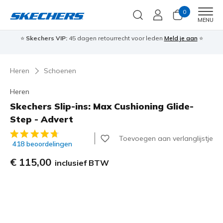
0
Men
MENU
⭐
Skechers VIP:
45 dagen retourrecht voor leden
Meld je aan
⭐
🎁
Heren
Schoenen
Heren
Skechers Slip-ins: Max Cushioning Glide-
Step - Advert
3,9 van de 5 klantbeoordelingen
Toevoegen aan verlanglijstje
418 beoordelingen
€ 115,00
inclusief BTW