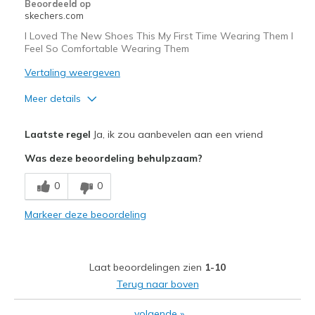
Beoordeeld op
skechers.com
I Loved The New Shoes This My First Time Wearing Them I
Feel So Comfortable Wearing Them
Vertaling weergeven
Meer details
Pluspunten
Laatste regel
Ja, ik zou aanbevelen aan een vriend
Attractive Design
Was deze beoordeling behulpzaam?
Breathe Well
0
0
Comfortable
Markeer deze beoordeling
Durable
Stylish
Laat beoordelingen zien
1-10
Beste toepassingen
Terug naar boven
Casual Wear
volgende
»