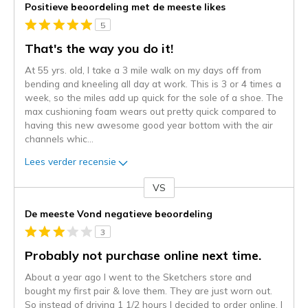
Positieve beoordeling met de meeste likes
5
That's the way you do it!
At 55 yrs. old, I take a 3 mile walk on my days off from
bending and kneeling all day at work. This is 3 or 4 times a
week, so the miles add up quick for the sole of a shoe. The
max cushioning foam wears out pretty quick compared to
having this new awesome good year bottom with the air
channels whic
...
Lees verder recensie
VS
Je
content
De meeste Vond negatieve beoordeling
wordt
3
momenteel
gemigreerd
Probably not purchase online next time.
naar
About a year ago I went to the Sketchers store and
de
bought my first pair & love them. They are just worn out.
niejee
So instead of driving 1 1/2 hours I decided to order online. I