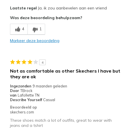
Pluspunten
Laatste regel
Ja, ik zou aanbevelen aan een vriend
Attractive Design
Was deze beoordeling behulpzaam?
Breathe Well
4
1
Comfortable
Markeer deze beoordeling
Durable
Stylish
4
Beste toepassingen
Not as comfortable as other Skechers I have but
they are ok
Casual Wear
Ingezonden
9 maanden geleden
Going Out
Door
TBrock
van
Lafollette TN
Special Occasions
Describe Yourself
Casual
Beoordeeld op
Travel
skechers.com
These shoes match a lot of outfits, great to wear with
Width
Feels true to width
jeans and a tshirt