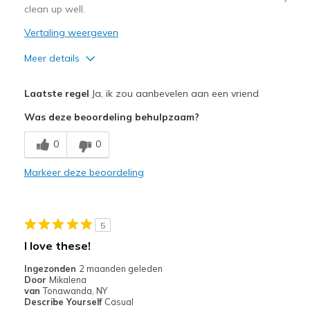
clean up well.
Vertaling weergeven
Meer details
Pluspunten
Laatste regel
Ja, ik zou aanbevelen aan een vriend
Attractive Design
Was deze beoordeling behulpzaam?
Breathe Well
0
0
Comfortable
Markeer deze beoordeling
Durable
Stylish
5
Beste toepassingen
I love these!
Casual Wear
Ingezonden
2 maanden geleden
Door
Mikalena
Width
Feels true to width
van
Tonawanda, NY
Describe Yourself
Casual
Sizing
Feels half size too big