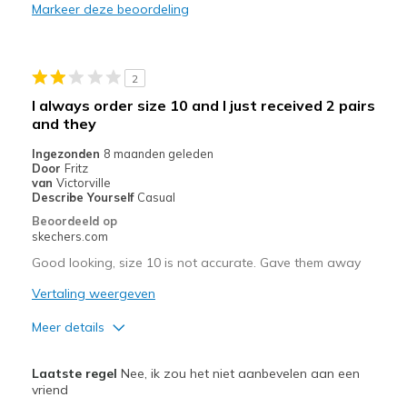
Poor Cushioning
Markeer deze beoordeling
Run big, 1/2 to one full size big.
Beste toepassingen
2
I always order size 10 and I just received 2 pairs
Casual Wear
and they
Width
Feels too narrow
Ingezonden
8 maanden geleden
Sizing
Feels half size too big
Door
Fritz
van
Victorville
View On Shoes
Shoes are for Wearing
Describe Yourself
Casual
Beoordeeld op
skechers.com
Good looking, size 10 is not accurate. Gave them away
Vertaling weergeven
Meer details
Pluspunten
Laatste regel
Nee, ik zou het niet aanbevelen aan een
Attractive Design
vriend