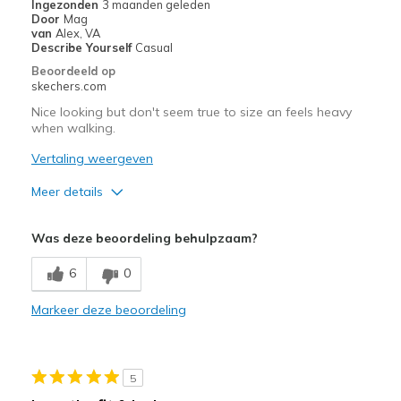
Ingezonden
3 maanden geleden
Door
Mag
Width
Feels true to width
van
Alex, VA
Describe Yourself
Casual
Sizing
Feels true to size
Beoordeeld op
View On Shoes
I'm Into Shoes
skechers.com
Nice looking but don't seem true to size an feels heavy
when walking.
Vertaling weergeven
Meer details
Pluspunten
Was deze beoordeling behulpzaam?
Durable
6
0
Beste toepassingen
Markeer deze beoordeling
Casual Wear
Width
Feels true to width
Sizing
Feels half size too big
5