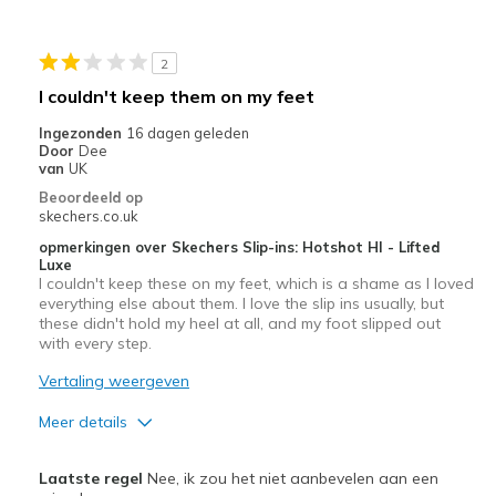
Beste toepassingen
Informele kleding
2
Om te wandelen
I couldn't keep them on my feet
Uitgaan
Ingezonden
16 dagen geleden
Door
Dee
Breedte
Lijkt goed van breedte
van
UK
Maat
Lijkt een halve maat te groot
Beoordeeld op
skechers.co.uk
View On Shoes
Ik ben echt dol op schoenen
opmerkingen over Skechers Slip-ins: Hotshot HI - Lifted
Luxe
I couldn't keep these on my feet, which is a shame as I loved
everything else about them. I love the slip ins usually, but
these didn't hold my heel at all, and my foot slipped out
with every step.
Vertaling weergeven
Meer details
Pluspunten
Laatste regel
Nee, ik zou het niet aanbevelen aan een
Attractive Design