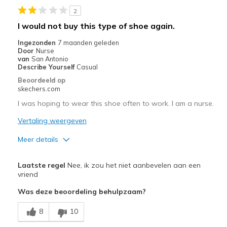
View On Shoes
I'm Really Into Shoes
2
I would not buy this type of shoe again.
Ingezonden
7 maanden geleden
Door
Nurse
van
San Antonio
Describe Yourself
Casual
Beoordeeld op
skechers.com
I was hoping to wear this shoe often to work. I am a nurse.
Vertaling weergeven
Meer details
Pluspunten
Laatste regel
Nee, ik zou het niet aanbevelen aan een
Beautiful color
vriend
Was deze beoordeling behulpzaam?
Stylish
8
10
Minpunten