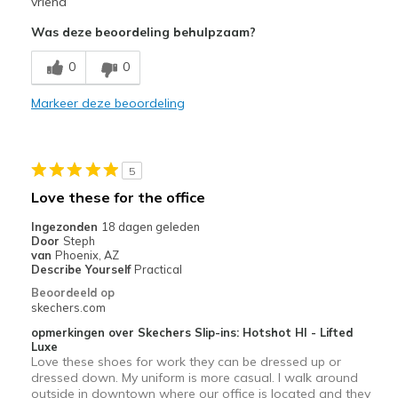
vriend
Was deze beoordeling behulpzaam?
Comfortable
0
0
Width
Feels true to width
Sizing
Feels full size too big
Markeer deze beoordeling
5
Love these for the office
Ingezonden
18 dagen geleden
Door
Steph
van
Phoenix, AZ
Describe Yourself
Practical
Beoordeeld op
skechers.com
opmerkingen over Skechers Slip-ins: Hotshot HI - Lifted
Luxe
Love these shoes for work they can be dressed up or
dressed down. My uniform is more casual. I walk around
outside in downtown where our office is located and they