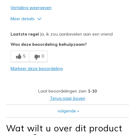
Sizing
Feels true to size
Vertaling weergeven
View On Shoes
I'm Really Into Shoes
Meer details
Pluspunten
Laatste regel
Ja, ik zou aanbevelen aan een vriend
Attractive Design
Was deze beoordeling behulpzaam?
Stylish
5
0
Beste toepassingen
Markeer deze beoordeling
Casual Wear
Width
Feels too narrow
Laat beoordelingen zien
1-10
Sizing
Feels true to size
Terug naar boven
View On Shoes
I'm Really Into Shoes
volgende
»
Wat wilt u over dit product