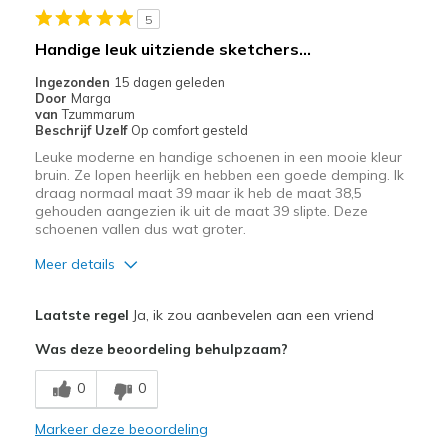
5
Handige leuk uitziende sketchers...
Ingezonden
15 dagen geleden
Door
Marga
van
Tzummarum
Beschrijf Uzelf
Op comfort gesteld
Leuke moderne en handige schoenen in een mooie kleur
bruin. Ze lopen heerlijk en hebben een goede demping. Ik
draag normaal maat 39 maar ik heb de maat 38,5
gehouden aangezien ik uit de maat 39 slipte. Deze
schoenen vallen dus wat groter.
Meer details
Pluspunten
Laatste regel
Ja, ik zou aanbevelen aan een vriend
Comfortabel
Was deze beoordeling behulpzaam?
Goede demping
0
0
Leuk model
Markeer deze beoordeling