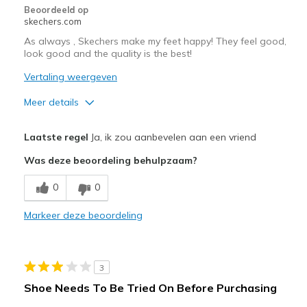
Beoordeeld op
View On Shoes
I'm Into Shoes
skechers.com
As always , Skechers make my feet happy! They feel good,
look good and the quality is the best!
Vertaling weergeven
Meer details
Pluspunten
Laatste regel
Ja, ik zou aanbevelen aan een vriend
Attractive Design
Was deze beoordeling behulpzaam?
Comfortable
0
0
Durable
Markeer deze beoordeling
Stylish
Beste toepassingen
3
Casual Wear
Shoe Needs To Be Tried On Before Purchasing
Travel