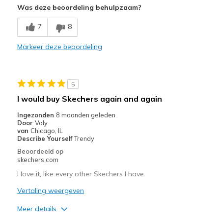
Was deze beoordeling behulpzaam?
Beste toepassingen
Casual Wear
7
8
Width
Markeer deze beoordeling
Feels true to width
Sizing
Feels full size too small
View On Shoes
Shoes are for Wearing
5
I would buy Skechers again and again
Ingezonden
8 maanden geleden
Door
Valy
van
Chicago, IL
Describe Yourself
Trendy
Beoordeeld op
skechers.com
I love it, like every other Skechers I have.
Vertaling weergeven
Meer details