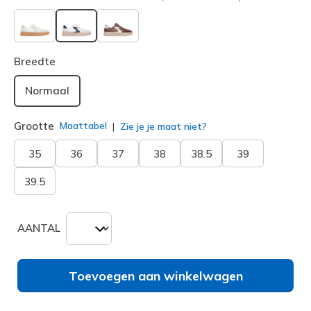
geselecteerd
Breedte
Normaal
Grootte
Maattabel
Zie je je maat niet?
35
36
37
38
38.5
39
39.5
AANTAL
Toevoegen aan winkelwagen