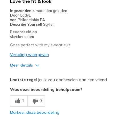
Love the fit & look
Ingezonden
4 maanden geleden
Door
LadyL
van
Philadelphia PA
Describe Yourself
Stylish
Beoordeeld op
skechers.com
Goes perfect with my sweat suit
Vertaling weergeven
Meer details
Pluspunten
Laatste regel
Ja, ik zou aanbevelen aan een vriend
Attractive Design
Was deze beoordeling behulpzaam?
Beste toepassingen
1
0
Casual Wear
Markeer deze beoordeling
Width
Feels true to width
Sizing
Feels true to size