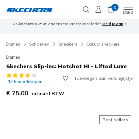
0
Men
MENU
⭐
Skechers VIP:
45 dagen retourrecht voor leden
Meld je aan
⭐
🎁
Dames
Schoenen
Sneakers
Casual sneakers
Dames
Skechers Slip-ins: Hotshot HI - Lifted Luxe
3,1 van de 5 klantbeoordelingen
Toevoegen aan verlanglijstje
17 beoordelingen
€ 75,00
inclusief BTW
Best sellers