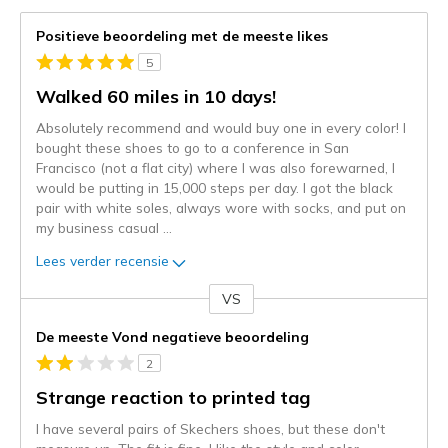
Positieve beoordeling met de meeste likes
5
Walked 60 miles in 10 days!
Absolutely recommend and would buy one in every color! I
bought these shoes to go to a conference in San
Francisco (not a flat city) where I was also forewarned, I
would be putting in 15,000 steps per day. I got the black
pair with white soles, always wore with socks, and put on
my business casual
...
Lees verder recensie
VS
Je
content
De meeste Vond negatieve beoordeling
wordt
2
momenteel
gemigreerd
Strange reaction to printed tag
naar
I have several pairs of Skechers shoes, but these don't
de