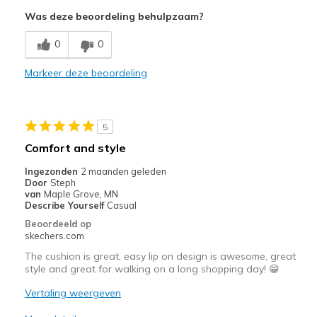
Breathe Well
Was deze beoordeling behulpzaam?
Comfortable
0
0
Durable
Markeer deze beoordeling
Beste toepassingen
Casual Wear
5
Travel
Comfort and style
Width
Feels true to width
Ingezonden
2 maanden geleden
Door
Steph
Sizing
Feels true to size
van
Maple Grove, MN
View On Shoes
Shoes are for Wearing
Describe Yourself
Casual
Beoordeeld op
skechers.com
The cushion is great, easy lip on design is awesome, great
style and great for walking on a long shopping day! 😁
Vertaling weergeven