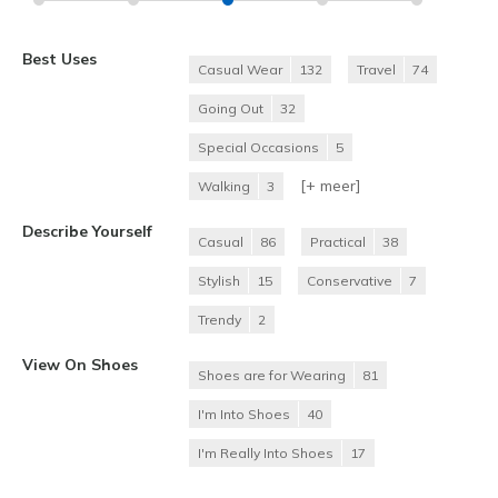
Best Uses
Casual Wear
132
Travel
74
Going Out
32
Special Occasions
5
[+
meer
]
Walking
3
Describe Yourself
Casual
86
Practical
38
Stylish
15
Conservative
7
Trendy
2
View On Shoes
Shoes are for Wearing
81
I'm Into Shoes
40
I'm Really Into Shoes
17