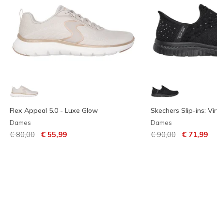
Flex Appeal 5.0 - Luxe Glow
Skechers Slip-ins: Vir
Dames
Dames
Prijs verlaagd van
naar
Prijs verlaagd van
naar
€ 80,00
€ 55,99
€ 90,00
€ 71,99