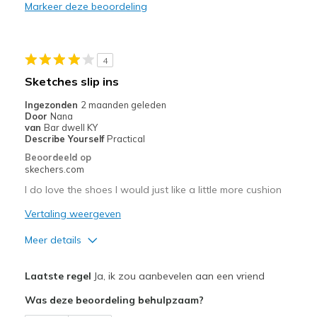
Markeer deze beoordeling
Stylish
Beste toepassingen
4
Casual Wear
Sketches slip ins
Travel
Ingezonden
2 maanden geleden
Door
Nana
Width
Feels true to width
van
Bar dwell KY
Describe Yourself
Practical
Sizing
Feels true to size
Beoordeeld op
View On Shoes
I'm Into Shoes
skechers.com
I do love the shoes I would just like a little more cushion
Vertaling weergeven
Meer details
Pluspunten
Laatste regel
Ja, ik zou aanbevelen aan een vriend
Attractive Design
Was deze beoordeling behulpzaam?
Breathe Well