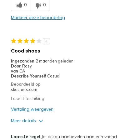
0
0
Comfortable
Markeer deze beoordeling
Durable
Stylish
4
Beste toepassingen
Good shoes
Casual Wear
Ingezonden
2 maanden geleden
Door
Rosy
Width
Feels too narrow
van
CA
Describe Yourself
Casual
Sizing
Feels true to size
Beoordeeld op
skechers.com
I use it for hiking
Vertaling weergeven
Meer details
Pluspunten
Laatste regel
Ja, ik zou aanbevelen aan een vriend