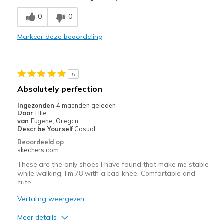
Stylish
0
0
Minpunten
Markeer deze beoordeling
Need Break In
Beste toepassingen
5
Casual Wear
Absolutely perfection
Width
Feels true to width
Ingezonden
4 maanden geleden
Sizing
Feels true to size
Door
Ellie
van
Eugene, Oregon
View On Shoes
Shoes are for Wearing
Describe Yourself
Casual
Beoordeeld op
skechers.com
These are the only shoes I have found that make me stable
while walking. I'm 78 with a bad knee. Comfortable and
cute.
Vertaling weergeven
Meer details