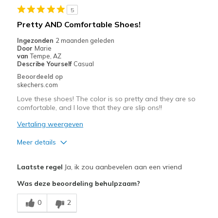
5
Beste toepassingen
Pretty AND Comfortable Shoes!
Casual Wear
Ingezonden
2 maanden geleden
Door
Marie
Travel
van
Tempe, AZ
Describe Yourself
Casual
Width
Feels true to width
Beoordeeld op
skechers.com
Sizing
Feels true to size
View On Shoes
Shoes are for Wearing
Love these shoes! The color is so pretty and they are so
comfortable, and I love that they are slip ons!!
Vertaling weergeven
Meer details
Pluspunten
Laatste regel
Ja, ik zou aanbevelen aan een vriend
Attractive Design
Was deze beoordeling behulpzaam?
Breathe Well
0
2
Comfortable