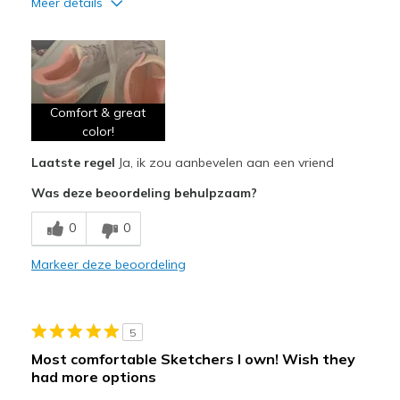
Meer details
Pluspunten
Attractive Design
Comfortable
Comfort & great
color!
Beste toepassingen
Casual Wear
Laatste regel
Ja, ik zou aanbevelen aan een vriend
Was deze beoordeling behulpzaam?
Walking
0
0
Width
Feels true to width
Sizing
Feels true to size
Markeer deze beoordeling
View On Shoes
Shoes are for Wearing
5
Most comfortable Sketchers I own! Wish they
had more options