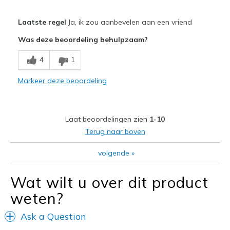
Pluspunten
Laatste regel
Ja, ik zou aanbevelen aan een vriend
Attractive Design
Was deze beoordeling behulpzaam?
Comfortable
4
1
Stylish
Markeer deze beoordeling
Beste toepassingen
Casual Wear
Laat beoordelingen zien
1-10
Travel
Terug naar boven
Width
Feels true to width
volgende
»
Sizing
Feels true to size
View On Shoes
Shoes are for Wearing
Wat wilt u over dit product
weten?
Ask a Question