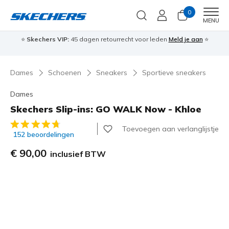
0
Men
MENU
⭐
Skechers VIP:
45 dagen retourrecht voor leden
Meld je aan
⭐
🎁
Dames
Schoenen
Sneakers
Sportieve sneakers
Dames
Skechers Slip-ins: GO WALK Now - Khloe
3,7 van de 5 klantbeoordelingen
Toevoegen aan verlanglijstje
152 beoordelingen
€ 90,00
inclusief BTW