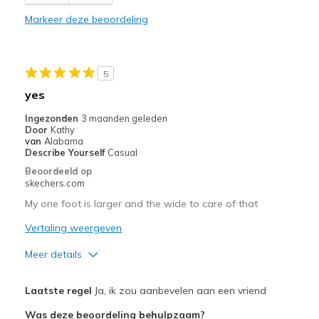
Minpunten
Markeer deze beoordeling
Need Break In
Beste toepassingen
5
Casual Wear
yes
Width
Feels true to width
Ingezonden
3 maanden geleden
Sizing
Feels true to size
Door
Kathy
van
Alabama
View On Shoes
Shoes are for Wearing
Describe Yourself
Casual
Beoordeeld op
skechers.com
My one foot is larger and the wide to care of that
Vertaling weergeven
Meer details
Pluspunten
Laatste regel
Ja, ik zou aanbevelen aan een vriend
Comfortable
Was deze beoordeling behulpzaam?