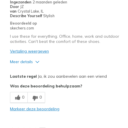
Ingezonden
2 maanden geleden
Door
JZ
van
Crystal Lake, IL
Describe Yourself
Stylish
Beoordeeld op
skechers.com
I use these for everything. Office, home, work and outdoor
activities. Can't beat the comfort of these shoes.
Vertaling weergeven
Meer details
Pluspunten
Laatste regel
Ja, ik zou aanbevelen aan een vriend
Comfortable
Was deze beoordeling behulpzaam?
Durable
0
0
Light weight
Markeer deze beoordeling
Perfect for heel pain
Perfect for high arch