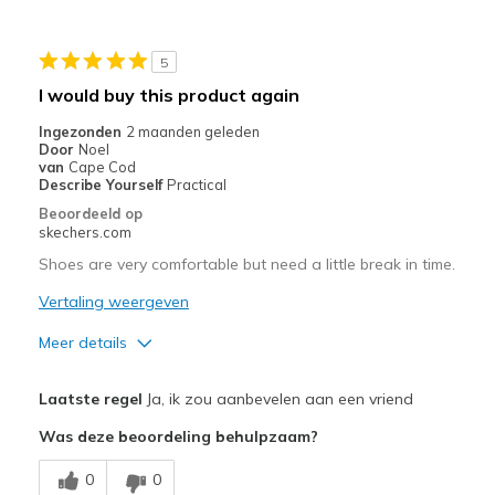
Casual Wear
5
Travel
I would buy this product again
Width
Feels true to width
Ingezonden
2 maanden geleden
Sizing
Feels true to size
Door
Noel
van
Cape Cod
View On Shoes
Shoes are for Wearing
Describe Yourself
Practical
Beoordeeld op
skechers.com
Shoes are very comfortable but need a little break in time.
Vertaling weergeven
Meer details
Pluspunten
Laatste regel
Ja, ik zou aanbevelen aan een vriend
Breathe Well
Was deze beoordeling behulpzaam?
Comfortable
0
0