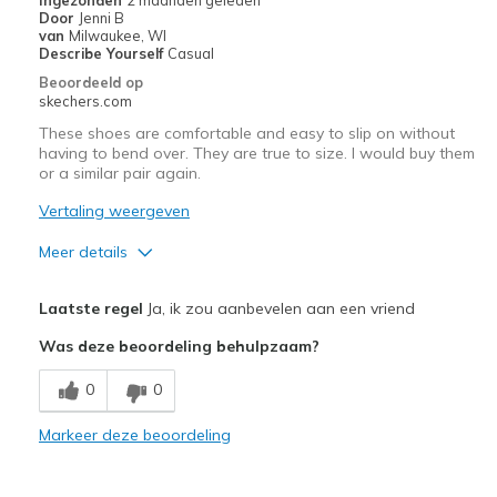
migratiegeschiedenis
Door
Jenni B
van
van
Milwaukee, WI
de
Describe Yourself
Casual
page_id
Beoordeeld op
te
skechers.com
bezoeken.
These shoes are comfortable and easy to slip on without
having to bend over. They are true to size. I would buy them
or a similar pair again.
Vertaling weergeven
Meer details
Pluspunten
Laatste regel
Ja, ik zou aanbevelen aan een vriend
Attractive Design
Was deze beoordeling behulpzaam?
Breathe Well
0
0
Comfortable
Markeer deze beoordeling
Durable
Stylish