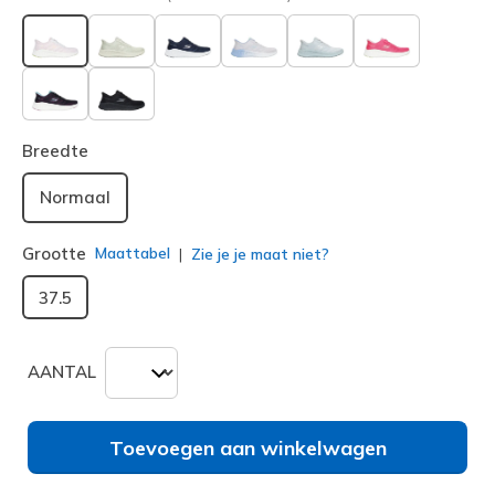
geselecteerd
Breedte
Normaal
Grootte
Maattabel
Zie je je maat niet?
37.5
AANTAL
Toevoegen aan winkelwagen