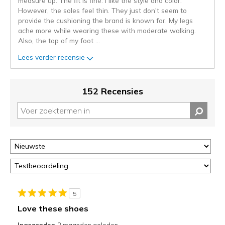
measure up. The fit is fine. I like the style and color.
niejee
However, the soles feel thin. They just don't seem to
page_id.
provide the cushioning the brand is known for. My legs
Je
ache more while wearing these with moderate walking.
kunt
Also, the top of my foot
...
de
status
Lees verder recensie
van
je
migratie
152 Recensies
controleren
op
deze
page
of
door
<a
href="javascript:location.href=location.pathname;">hier</a>
de
page
5
met
Love these shoes
de
Ingezonden
2 maanden geleden