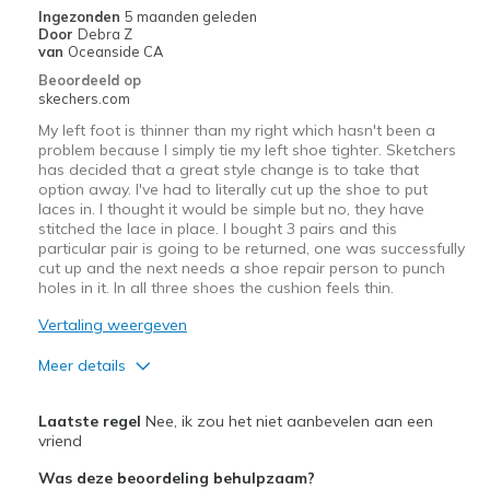
Need Break In
Ingezonden
5 maanden geleden
Door
Debra Z
Beste toepassingen
van
Oceanside CA
Beoordeeld op
Going Out
skechers.com
Width
My left foot is thinner than my right which hasn't been a
Feels too narrow
problem because I simply tie my left shoe tighter. Sketchers
Sizing
Feels half size too small
has decided that a great style change is to take that
View On Shoes
I'm Really Into Shoes
option away. I've had to literally cut up the shoe to put
laces in. I thought it would be simple but no, they have
stitched the lace in place. I bought 3 pairs and this
particular pair is going to be returned, one was successfully
cut up and the next needs a shoe repair person to punch
holes in it. In all three shoes the cushion feels thin.
Vertaling weergeven
Meer details
Minpunten
Laatste regel
Nee, ik zou het niet aanbevelen aan een
Poor Cushioning
vriend
Was deze beoordeling behulpzaam?
Poor Quality