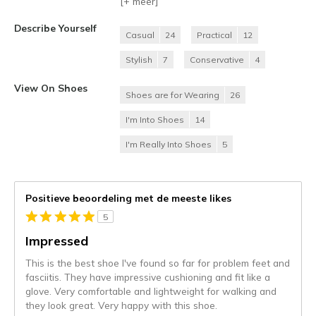
[+
meer
]
Describe Yourself
Casual
24
Practical
12
Stylish
7
Conservative
4
View On Shoes
Shoes are for Wearing
26
I'm Into Shoes
14
I'm Really Into Shoes
5
Positieve beoordeling met de meeste likes
5
Impressed
This is the best shoe I've found so far for problem feet and
fasciitis. They have impressive cushioning and fit like a
glove. Very comfortable and lightweight for walking and
they look great. Very happy with this shoe.