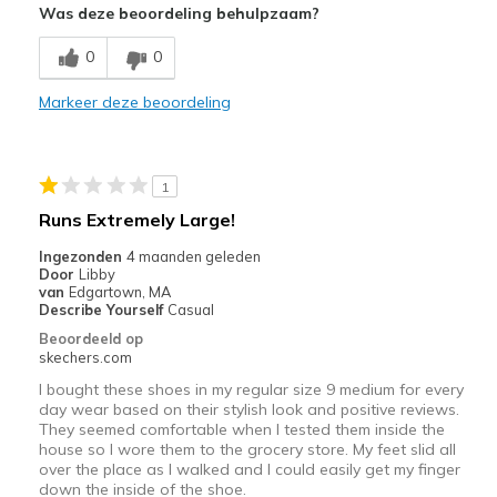
Was deze beoordeling behulpzaam?
Breathe Well
0
0
Comfortable
Markeer deze beoordeling
Good support
Beste toepassingen
1
Casual Wear
Runs Extremely Large!
Travel
Ingezonden
4 maanden geleden
Door
Libby
Width
Feels true to width
van
Edgartown, MA
Describe Yourself
Casual
Sizing
Feels true to size
Beoordeeld op
View On Shoes
I'm Into Shoes
skechers.com
I bought these shoes in my regular size 9 medium for every
day wear based on their stylish look and positive reviews.
They seemed comfortable when I tested them inside the
house so I wore them to the grocery store. My feet slid all
over the place as I walked and I could easily get my finger
down the inside of the shoe.