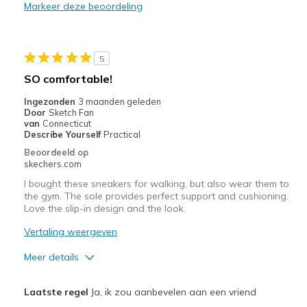
Poor Quality
Markeer deze beoordeling
Wear Out Quickly
Beste toepassingen
5
SO comfortable!
Casual Wear
Ingezonden
3 maanden geleden
Sizing
Feels full size too big
Door
Sketch Fan
van
Connecticut
View On Shoes
I'm Into Shoes
Describe Yourself
Practical
Beoordeeld op
skechers.com
I bought these sneakers for walking, but also wear them to
the gym. The sole provides perfect support and cushioning.
Love the slip-in design and the look.
Vertaling weergeven
Meer details
Pluspunten
Laatste regel
Ja, ik zou aanbevelen aan een vriend
Attractive Design