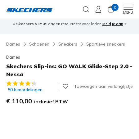
0
Men
MENU
⭐
Skechers VIP:
45 dagen retourrecht voor leden
Meld je aan
⭐
🎁
Dames
Schoenen
Sneakers
Sportieve sneakers
Dames
Skechers Slip-ins: GO WALK Glide-Step 2.0 -
Nessa
3,2 van de 5 klantbeoordelingen
Toevoegen aan verlanglijstje
50 beoordelingen
€ 110,00
inclusief BTW