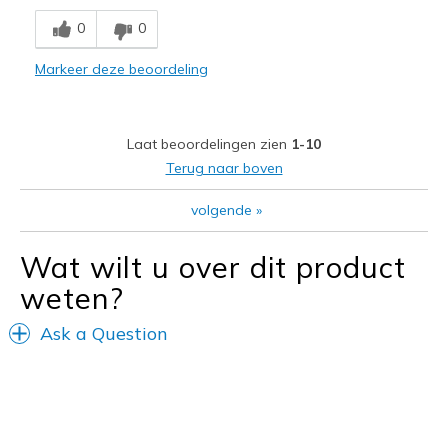
0
0
View On Shoes
Shoes are for Wearing
Markeer deze beoordeling
Laat beoordelingen zien
1-10
Terug naar boven
volgende
»
Wat wilt u over dit product
weten?
Ask a Question