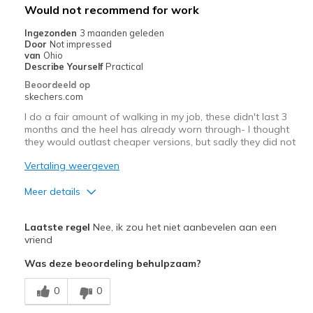
Beste toepassingen
Would not recommend for work
Casual Wear
Ingezonden
3 maanden geleden
Door
Not impressed
Width
Feels true to width
van
Ohio
Describe Yourself
Practical
Sizing
Feels true to size
Beoordeeld op
View On Shoes
Shoes are for Wearing
skechers.com
I do a fair amount of walking in my job, these didn't last 3
months and the heel has already worn through- I thought
they would outlast cheaper versions, but sadly they did not
Vertaling weergeven
Meer details
Pluspunten
Laatste regel
Nee, ik zou het niet aanbevelen aan een
Attractive Design
vriend
Was deze beoordeling behulpzaam?
Stylish
0
0
Minpunten