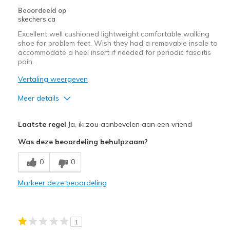
Width
Feels true to width
Beoordeeld op
skechers.ca
Sizing
Feels true to size
View On Shoes
Shoes are for Wearing
Excellent well cushioned lightweight comfortable walking
shoe for problem feet. Wish they had a removable insole to
accommodate a heel insert if needed for periodic fasciitis
pain.
Vertaling weergeven
Meer details
Pluspunten
Laatste regel
Ja, ik zou aanbevelen aan een vriend
Attractive Design
Was deze beoordeling behulpzaam?
Breathe Well
0
0
Comfortable
Markeer deze beoordeling
Durable
Stylish
1