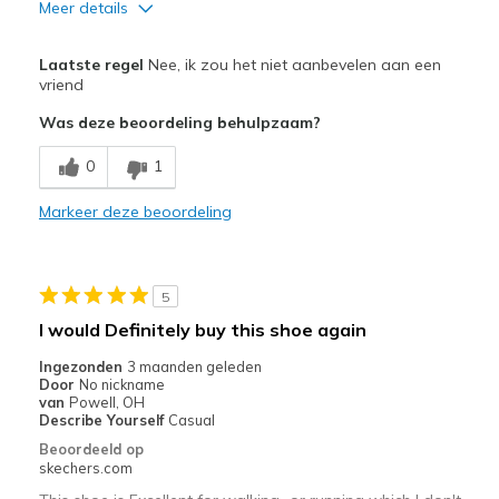
Meer details
Pluspunten
Laatste regel
Nee, ik zou het niet aanbevelen aan een
Attractive Design
vriend
Was deze beoordeling behulpzaam?
Beste toepassingen
Casual Wear
0
1
Width
Markeer deze beoordeling
Feels too narrow
Sizing
Feels half size too small
View On Shoes
Shoes are for Wearing
5
I would Definitely buy this shoe again
Ingezonden
3 maanden geleden
Door
No nickname
van
Powell, OH
Describe Yourself
Casual
Beoordeeld op
skechers.com