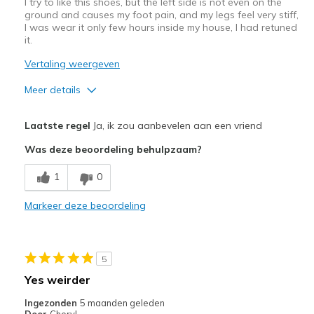
I try to like this shoes, but the left side is not even on the
ground and causes my foot pain, and my legs feel very stiff,
I was wear it only few hours inside my house, I had retuned
it.
Vertaling weergeven
Meer details
Pluspunten
Laatste regel
Ja, ik zou aanbevelen aan een vriend
Breathe Well
Was deze beoordeling behulpzaam?
Stylish
1
0
Minpunten
Markeer deze beoordeling
Poor Quality
Beste toepassingen
5
Travel
Yes weirder
Width
Feels true to width
Ingezonden
5 maanden geleden
Sizing
Feels true to size
Door
Cheryl