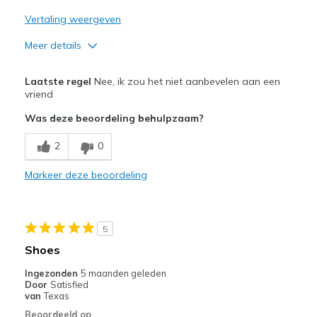
Vertaling weergeven
Meer details
Pluspunten
Laatste regel
Nee, ik zou het niet aanbevelen aan een
Attractive Design
vriend
Was deze beoordeling behulpzaam?
Stylish
2
0
Minpunten
Much larger than normal Skechers shoe
Markeer deze beoordeling
Width
Feels too wide
Sizing
Feels full size too big
5
View On Shoes
I'm Into Shoes
Shoes
Ingezonden
5 maanden geleden
Door
Satisfied
van
Texas
Beoordeeld op