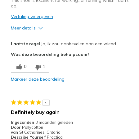
This shoe is Excellent for walking…or running which I don't
do.
Vertaling weergeven
Meer details
Pluspunten
Laatste regel
Ja, ik zou aanbevelen aan een vriend
Attractive Design
Was deze beoordeling behulpzaam?
Breathe Well
0
1
Comfortable
Markeer deze beoordeling
Durable
Stylish
5
Beste toepassingen
Definitely buy again
Casual Wear
Ingezonden
3 maanden geleden
Door
Pollycotton
Travel
van
St Catharines, Ontario
Describe Yourself
Practical