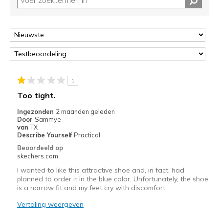
page
of
door
<a
href="javascript:location.href=location.pathname;">hier</a>
de
page
met
1
de
Too tight.
migratiegeschiedenis
van
Ingezonden
2 maanden geleden
Door
Sammye
de
van
TX
page_id
Describe Yourself
Practical
te
Beoordeeld op
bezoeken.
skechers.com
I wanted to like this attractive shoe and, in fact, had
planned to order it in the blue color. Unfortunately, the shoe
is a narrow fit and my feet cry with discomfort.
Vertaling weergeven