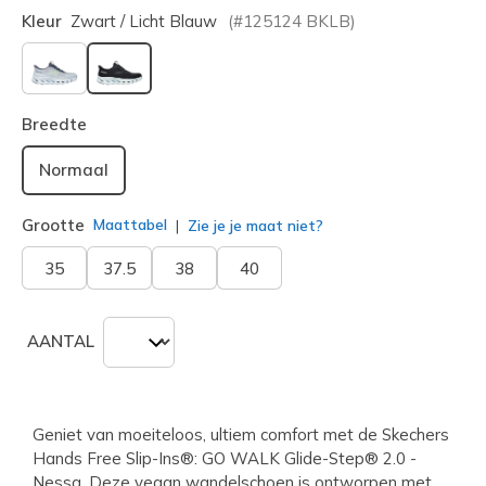
Kleur
Zwart / Licht Blauw
(#
125124
BKLB
)
geselecteerd
Breedte
Normaal
Grootte
Maattabel
Zie je je maat niet?
35
37.5
38
40
AANTAL
Geniet van moeiteloos, ultiem comfort met de Skechers
Hands Free Slip-Ins®: GO WALK Glide-Step® 2.0 -
Nessa. Deze vegan wandelschoen is ontworpen met