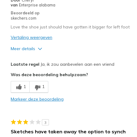
van
Enterprise alabama
View On Shoes
Shoes are for Wearing
Beoordeeld op
skechers.com
Love the shoe just should have gotten it bigger for left foot
Vertaling weergeven
Meer details
Pluspunten
Laatste regel
Ja, ik zou aanbevelen aan een vriend
Attractive Design
Was deze beoordeling behulpzaam?
Breathe Well
1
1
Comfortable
Markeer deze beoordeling
Durable
Stylish
3
Minpunten
Sketches have taken away the option to synch