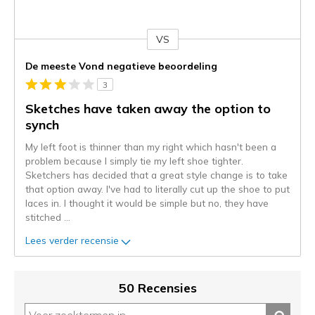
VS
Je
content
De meeste Vond negatieve beoordeling
wordt
3
momenteel
gemigreerd
Sketches have taken away the option to
naar
synch
de
My left foot is thinner than my right which hasn't been a
niejee
problem because I simply tie my left shoe tighter.
page_id.
Sketchers has decided that a great style change is to take
Je
that option away. I've had to literally cut up the shoe to put
kunt
laces in. I thought it would be simple but no, they have
de
stitched
...
status
van
Lees verder recensie
je
migratie
controleren
50 Recensies
op
deze