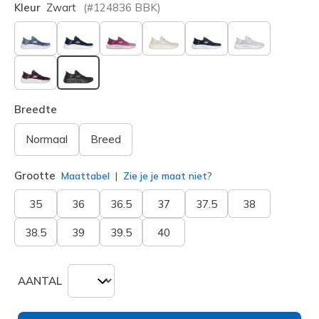
Kleur
Zwart
(#
124836
BBK
)
geselecteerd
Breedte
Normaal
Breed
Grootte
Maattabel
Zie je je maat niet?
35
36
36.5
37
37.5
38
38.5
39
39.5
40
AANTAL