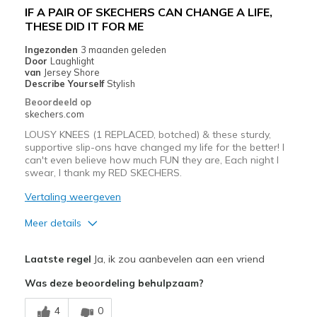
IF A PAIR OF SKECHERS CAN CHANGE A LIFE,
View On Shoes
Shoes are for Wearing
THESE DID IT FOR ME
Ingezonden
3 maanden geleden
Door
Laughlight
van
Jersey Shore
Describe Yourself
Stylish
Beoordeeld op
skechers.com
LOUSY KNEES (1 REPLACED, botched) & these sturdy,
supportive slip-ons have changed my life for the better! I
can't even believe how much FUN they are, Each night I
swear, I thank my RED SKECHERS.
Vertaling weergeven
Meer details
Pluspunten
Laatste regel
Ja, ik zou aanbevelen aan een vriend
Attractive Design
Was deze beoordeling behulpzaam?
Comfortable
4
0