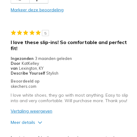
Durable
Markeer deze beoordeling
RAVES FROM EVERYBODY AT HOW CUTE THEY ARE
Stylish
5
Wash beautifully; I air dry them
I love these slip-ins! So comfortable and perfect
fit!
Minpunten
Ingezonden
3 maanden geleden
THAT I DON'T HAVE 2 PAIRS!
Door
KatKelley
van
Lexington, KY
Beste toepassingen
Describe Yourself
Stylish
Beoordeeld op
Casual Wear
skechers.com
Going Out
I love white shoes, they go with most anything. Easy to slip
into and very comfortable. Will purchase more. Thank you!
HAPPY HOURS OUTSIDE
Vertaling weergeven
SUMMER BBQ & PARTY WEAR
Meer details
Special Occasions
Pluspunten