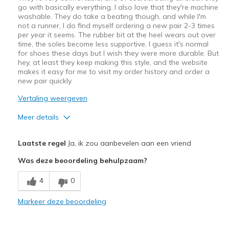
go with basically everything. I also love that they're machine
washable. They do take a beating though, and while I'm
not a runner, I do find myself ordering a new pair 2-3 times
per year it seems. The rubber bit at the heel wears out over
time, the soles become less supportive, I guess it's normal
for shoes these days but I wish they were more durable. But
hey, at least they keep making this style, and the website
makes it easy for me to visit my order history and order a
new pair quickly.
Vertaling weergeven
Meer details
Pluspunten
Laatste regel
Ja, ik zou aanbevelen aan een vriend
Comfortable
Was deze beoordeling behulpzaam?
Minpunten
4
0
Wear Out Quickly
Markeer deze beoordeling
Beste toepassingen
Casual Wear