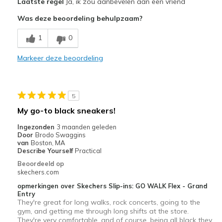
Laatste regel
Ja, ik zou aanbevelen aan een vriend
Width
Feels true to width
Attractive Design
Was deze beoordeling behulpzaam?
Sizing
Feels true to size
Comfortable
View On Shoes
I'm Really Into Shoes
1
0
Stylish
Markeer deze beoordeling
Beste toepassingen
Casual Wear
5
Width
Feels true to width
My go-to black sneakers!
Sizing
Feels true to size
Ingezonden
3 maanden geleden
Door
Brodo Swaggins
van
Boston, MA
Describe Yourself
Practical
Beoordeeld op
skechers.com
opmerkingen over Skechers Slip-ins: GO WALK Flex - Grand
Entry
They're great for long walks, rock concerts, going to the
gym, and getting me through long shifts at the store.
They're very comfortable, and of course, being all black they