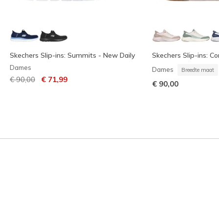
Skechers Slip-ins: Summits - New Daily
Skechers Slip-ins: C
Dames
Dames
Breedte maat
Prijs verlaagd van
naar
€ 90,00
€ 71,99
€ 90,00