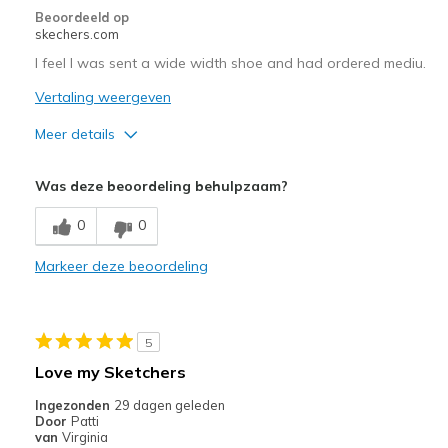
Beoordeeld op
skechers.com
I feel I was sent a wide width shoe and had ordered mediu.
Vertaling weergeven
Meer details
Pluspunten
Was deze beoordeling behulpzaam?
Comfortable
0
0
Beste toepassingen
Markeer deze beoordeling
Casual Wear
Width
Feels too wide
Sizing
Feels half size too big
5
View On Shoes
Shoes are for Wearing
Love my Sketchers
Ingezonden
29 dagen geleden
Door
Patti
van
Virginia