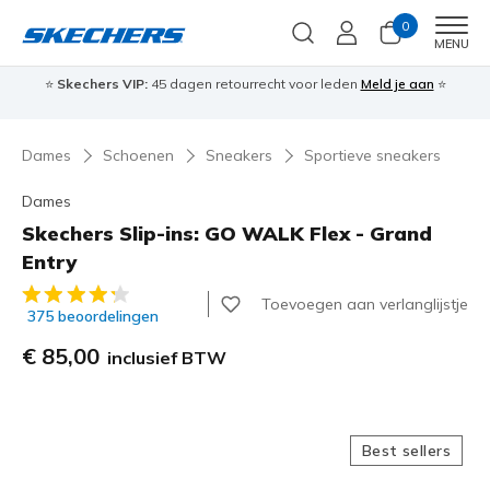
0
Men
MENU
⭐
Skechers VIP:
45 dagen retourrecht voor leden
Meld je aan
⭐
🎁
Dames
Schoenen
Sneakers
Sportieve sneakers
Dames
Skechers Slip-ins: GO WALK Flex - Grand
Entry
5 van de 5 klantbeoordelingen
Toevoegen aan verlanglijstje
375 beoordelingen
€ 85,00
inclusief BTW
Best sellers