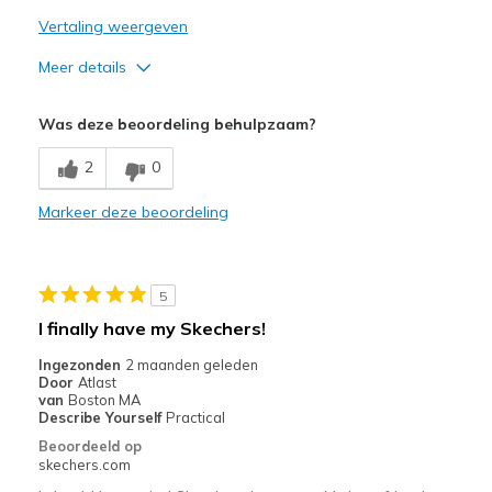
Vertaling weergeven
Meer details
Pluspunten
Was deze beoordeling behulpzaam?
Attractive Design
2
0
Sizing
Feels half size too small
Markeer deze beoordeling
5
I finally have my Skechers!
Ingezonden
2 maanden geleden
Door
Atlast
van
Boston MA
Describe Yourself
Practical
Beoordeeld op
skechers.com