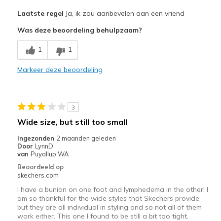
Pluspunten
Laatste regel
Ja, ik zou aanbevelen aan een vriend
Attractive Design
Was deze beoordeling behulpzaam?
Breathe Well
1
1
Comfortable
Markeer deze beoordeling
Durable
Stylish
3
Beste toepassingen
Wide size, but still too small
Casual Wear
Ingezonden
2 maanden geleden
Door
LynnD
Travel
van
Puyallup WA
Beoordeeld op
Width
Feels true to width
skechers.com
Sizing
Feels true to size
I have a bunion on one foot and lymphedema in the other! I
View On Shoes
Shoes are for Wearing
am so thankful for the wide styles that Skechers provide,
but they are all individual in styling and so not all of them
work either. This one I found to be still a bit too tight.