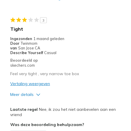
Width
Feels true to width
Sizing
Feels true to size
3
View On Shoes
Shoes are for Wearing
Tight
Ingezonden
1 maand geleden
Door
Twinmom
van
San Jose CA
Describe Yourself
Casual
Beoordeeld op
skechers.com
Feel very tight , very narrow toe box
Vertaling weergeven
Meer details
Pluspunten
Laatste regel
Nee, ik zou het niet aanbevelen aan een
Attractive Design
vriend
Was deze beoordeling behulpzaam?
Stylish