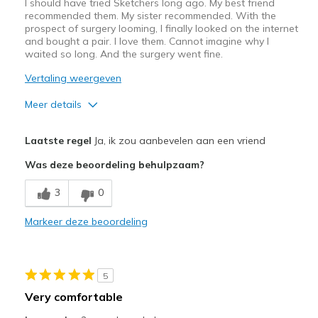
I should have tried Sketchers long ago. My best friend
recommended them. My sister recommended. With the
prospect of surgery looming, I finally looked on the internet
and bought a pair. I love them. Cannot imagine why I
waited so long. And the surgery went fine.
Vertaling weergeven
Meer details
Pluspunten
Laatste regel
Ja, ik zou aanbevelen aan een vriend
Attractive Design
Was deze beoordeling behulpzaam?
Breathe Well
3
0
Durable
Markeer deze beoordeling
Stylish
Beste toepassingen
5
Casual Wear
Very comfortable
Sizing
Feels true to size