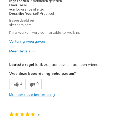
Ingezonden
2 maanden geleden
Door
Resa
View On Shoes
Shoes are for Wearing
van
Lawrenceville Ga
Describe Yourself
Practical
Beoordeeld op
skechers.com
I'm a walker. Very comfortable to walk in.
Vertaling weergeven
Meer details
Pluspunten
Laatste regel
Ja, ik zou aanbevelen aan een vriend
Breathe Well
Was deze beoordeling behulpzaam?
Comfortable
4
0
Beste toepassingen
Markeer deze beoordeling
Casual Wear
Width
Feels true to width
5
Sizing
Feels true to size