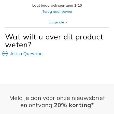
Laat beoordelingen zien
1-10
Width
Feels true to width
Terug naar boven
Sizing
Feels true to size
View On Shoes
Shoes are for Wearing
volgende
»
Wat wilt u over dit product
weten?
Ask a Question
Meld je aan voor onze nieuwsbrief
en ontvang
20% korting*