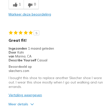
1
0
Minpunten
Need Break In
Markeer deze beoordeling
Poor Cushioning
Beste toepassingen
5
Great fit!
Casual Wear
Ingezonden
1 maand geleden
Travel
Door
Kahi
van
Marina, CA
Width
Feels too narrow
Describe Yourself
Casual
Sizing
Feels half size too small
Beoordeeld op
skechers.com
View On Shoes
Shoes are for Wearing
I bought this shoe to replace another Skecher shoe I wore
out. I wear this shoe mostly when I go out walking and run
errands.
Vertaling weergeven
Meer details