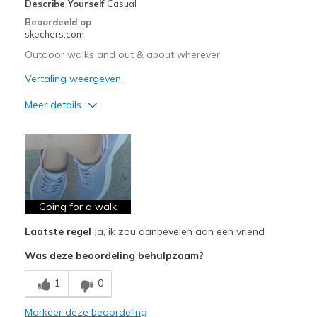
Describe Yourself
Casual
Beoordeeld op
skechers.com
Outdoor walks and out & about wherever
Vertaling weergeven
Meer details
Pluspunten
Attractive Design
Breathe Well
Comfortable
Going for a walk
Laatste regel
Ja, ik zou aanbevelen aan een vriend
Durable
Was deze beoordeling behulpzaam?
Stylish
1
0
Beste toepassingen
Casual Wear
Markeer deze beoordeling