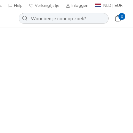
s
Help
Verlanglijstje
Inloggen
NLD | EUR
0
lip-ins: D'Lites - Classic Remix
Toevoegen aan verlanglijstje
1 beoordelingen
tbeoordelingen
inclusief BTW
50543
BBK
)