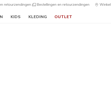
 en retourzendingen
Bestellingen en retourzendingen
Winkel
EN
KIDS
KLEDING
OUTLET
🎒 Voor het nieuwe schooljaar:
SHOP NU
s
Dames
Skechers S
3
5 van de 5 klan
€ 95,00
Kleur
Zwart
(#
1