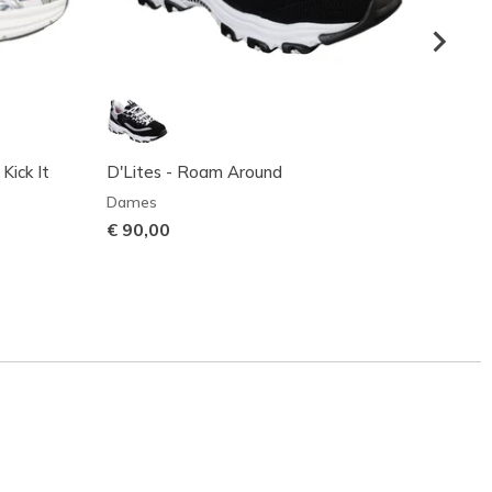
 Kick It
D'Lites - Roam Around
BOBS S
Dames
Dame
€ 90,00
€ 48,