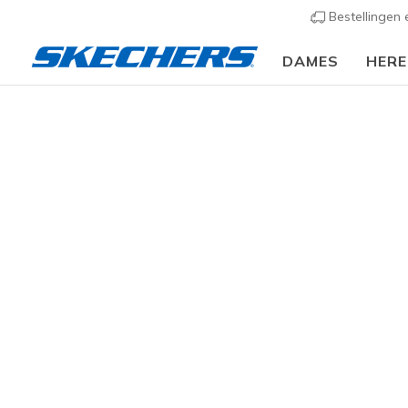
Bestellingen
DAMES
HER
Dames
Schoenen
Sneakers
Casual sneaker