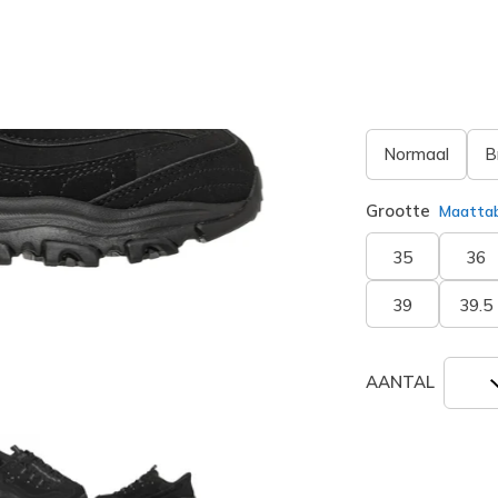
geselecte
Breedte
Normaal
B
Grootte
Maatta
35
36
39
39.5
AANTAL