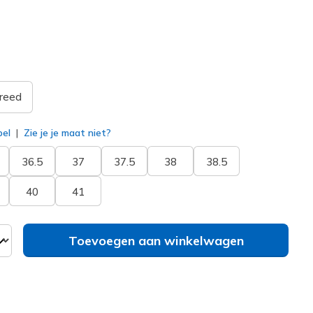
erd
reed
bel
Zie je je maat niet?
36.5
37
37.5
38
38.5
40
41
Toevoegen aan winkelwagen