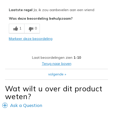
Pluspunten
Laatste regel
Ja, ik zou aanbevelen aan een vriend
Attractive Design
Was deze beoordeling behulpzaam?
Comfortable
1
0
Durable
Markeer deze beoordeling
Stylish
Beste toepassingen
Laat beoordelingen zien
1-10
Casual Wear
Terug naar boven
Travel
volgende
»
Width
Feels true to width
Wat wilt u over dit product
Sizing
Feels true to size
weten?
View On Shoes
I'm Really Into Shoes
Ask a Question