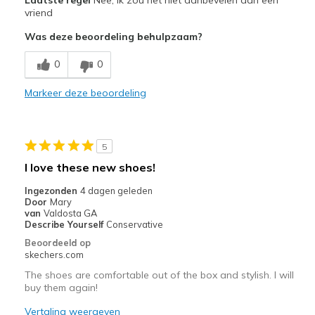
Attractive Design
vriend
Was deze beoordeling behulpzaam?
Stylish
0
0
Beste toepassingen
Casual Wear
Markeer deze beoordeling
Travel
Width
Feels too narrow
5
Sizing
Feels full size too small
I love these new shoes!
View On Shoes
Shoes are for Wearing
Ingezonden
4 dagen geleden
Door
Mary
van
Valdosta GA
Describe Yourself
Conservative
Beoordeeld op
skechers.com
The shoes are comfortable out of the box and stylish. I will
buy them again!
Vertaling weergeven