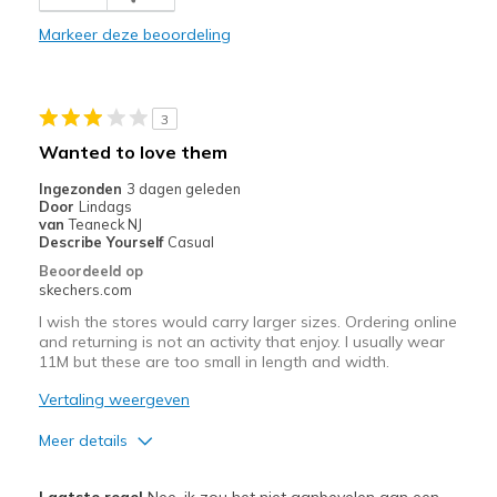
Markeer deze beoordeling
3
Wanted to love them
Ingezonden
3 dagen geleden
Door
Lindags
van
Teaneck NJ
Describe Yourself
Casual
Beoordeeld op
skechers.com
I wish the stores would carry larger sizes. Ordering online
and returning is not an activity that enjoy. I usually wear
11M but these are too small in length and width.
Vertaling weergeven
Meer details
Pluspunten
Laatste regel
Nee, ik zou het niet aanbevelen aan een