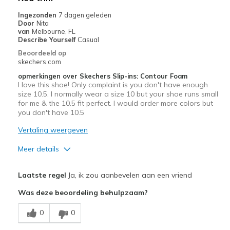
Casual Wear
Ingezonden
7 dagen geleden
Door
Nita
Travel
van
Melbourne, FL
Describe Yourself
Casual
Width
Feels true to width
Beoordeeld op
skechers.com
Sizing
Feels true to size
View On Shoes
I'm Really Into Shoes
opmerkingen over Skechers Slip-ins: Contour Foam
I love this shoe! Only complaint is you don't have enough
size 10.5. I normally wear a size 10 but your shoe runs small
for me & the 10.5 fit perfect. I would order more colors but
you don't have 10.5
Vertaling weergeven
Meer details
Pluspunten
Laatste regel
Ja, ik zou aanbevelen aan een vriend
Attractive Design
Was deze beoordeling behulpzaam?
Breathe Well
0
0
Comfortable