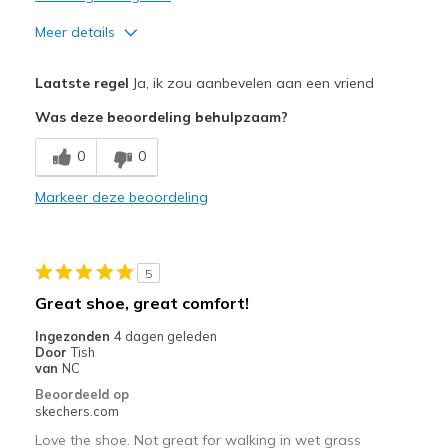
Meer details
Pluspunten
Laatste regel
Ja, ik zou aanbevelen aan een vriend
Attractive Design
Was deze beoordeling behulpzaam?
Breathe Well
0
0
Comfortable
Markeer deze beoordeling
Durable
Stylish
5
Beste toepassingen
Great shoe, great comfort!
Casual Wear
Ingezonden
4 dagen geleden
Door
Tish
Going Out
van
NC
Beoordeeld op
Travel
skechers.com
Love the shoe. Not great for walking in wet grass
Width
Feels true to width