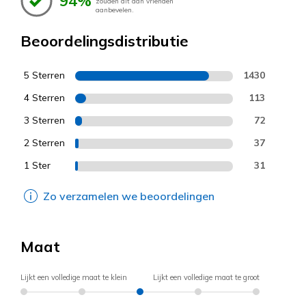
94%
zouden dit aan vrienden
aanbevelen.
Beoordelingsdistributie
5 Sterren
1430
4 Sterren
113
3 Sterren
72
2 Sterren
37
1 Ster
31
Zo verzamelen we beoordelingen
Maat
Lijkt een volledige maat te klein
Lijkt een volledige maat te groot