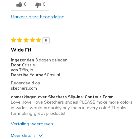
0
0
Comfortable
Markeer deze beoordeling
Durable
Stylish
5
Minpunten
Wide Fit
Most comfortable sneaker ever for foot problems
Ingezonden
8 dagen geleden
Door
Crissie
Beste toepassingen
van
Tiffin, Ia
Describe Yourself
Casual
Casual Wear
Beoordeeld op
skechers.com
Width
Feels true to width
opmerkingen over Skechers Slip-ins: Contour Foam
Sizing
Feels true to size
Love...love...love Sketchers shoes! PLEASE make more colors
View On Shoes
in wide! I would probably buy them in every color! Thanks
Shoes are for Wearing
for making great products!
Vertaling weergeven
Meer details