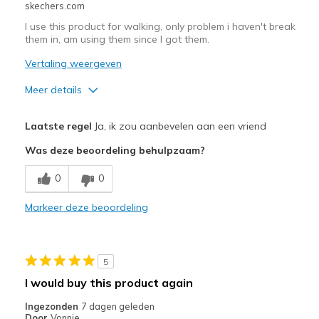
skechers.com
I use this product for walking, only problem i haven't break
them in, am using them since I got them.
Vertaling weergeven
Meer details
Pluspunten
Laatste regel
Ja, ik zou aanbevelen aan een vriend
Comfortable
Was deze beoordeling behulpzaam?
Minpunten
0
0
Need Break In
Markeer deze beoordeling
Poor Cushioning
Beste toepassingen
5
Walking
I would buy this product again
Width
Feels too narrow
Ingezonden
7 dagen geleden
Sizing
Feels true to size
Door
Vonnie