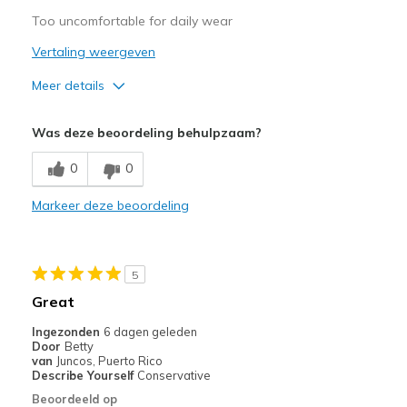
Too uncomfortable for daily wear
Vertaling weergeven
Meer details
Pluspunten
Was deze beoordeling behulpzaam?
Attractive Design
0
0
Width
Feels too narrow
Markeer deze beoordeling
Sizing
Feels full size too small
5
Great
Ingezonden
6 dagen geleden
Door
Betty
van
Juncos, Puerto Rico
Describe Yourself
Conservative
Beoordeeld op