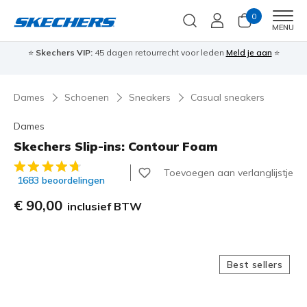
0
Men
MENU
⭐
Skechers VIP:
45 dagen retourrecht voor leden
Meld je aan
⭐
🎁
Dames
Schoenen
Sneakers
Casual sneakers
Dames
Skechers Slip-ins: Contour Foam
3,2 van de 5 klantbeoordelingen
Toevoegen aan verlanglijstje
1683 beoordelingen
€ 90,00
inclusief BTW
Best sellers