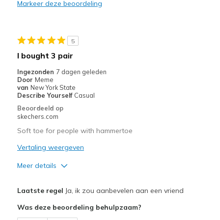
Markeer deze beoordeling
Durable
Stylish
5
Minpunten
I bought 3 pair
Not enough 10.5 size in women's
Ingezonden
7 dagen geleden
Door
Meme
Beste toepassingen
van
New York State
Describe Yourself
Casual
Casual Wear
Beoordeeld op
skechers.com
Width
Feels true to width
Soft toe for people with hammertoe
Sizing
Feels true to size
View On Shoes
Vertaling weergeven
Shoes are for Wearing
Meer details
Pluspunten
Laatste regel
Ja, ik zou aanbevelen aan een vriend
Attractive Design
Was deze beoordeling behulpzaam?
Breathe Well