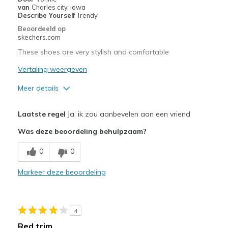
van
Charles city, iowa
View On Shoes
Shoes are for Wearing
Describe Yourself
Trendy
Beoordeeld op
skechers.com
These shoes are very stylish and comfortable
Vertaling weergeven
Meer details
Pluspunten
Laatste regel
Ja, ik zou aanbevelen aan een vriend
Attractive Design
Was deze beoordeling behulpzaam?
Breathe Well
0
0
Comfortable
Markeer deze beoordeling
Durable
Stylish
4
Beste toepassingen
Red trim