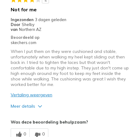
4
Not for me
Ingezonden
3 dagen geleden
Door
Shelby
van
Northern AZ
Beoordeeld op
skechers.com
When I put them on they were cushioned and stable,
unfortunately when walking my heel kept sliding out then
back in. I tried to tighten the laces but that wasn't
comfortable due to my high instep. They just don't come up
high enough around my foot to keep my feet inside the
shoe while walking. The cushioning was great I wish they
worked better for me.
Vertaling weergeven
Meer details
Width
Feels true to width
Was deze beoordeling behulpzaam?
Sizing
Feels true to size
View On Shoes
Shoes are for Wearing
0
0