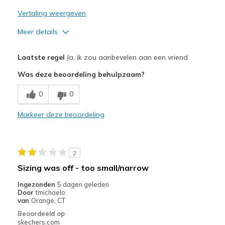
Sizing
Feels true to size
Vertaling weergeven
View On Shoes
I'm Really Into Shoes
Meer details
Pluspunten
Laatste regel
Ja, ik zou aanbevelen aan een vriend
Breathe Well
Was deze beoordeling behulpzaam?
Comfortable
0
0
Durable
Markeer deze beoordeling
Stylish
Beste toepassingen
2
Casual Wear
Sizing was off - too small/narrow
Width
Feels true to width
Ingezonden
5 dagen geleden
Door
tmichaelo
Sizing
Feels true to size
van
Orange, CT
View On Shoes
Shoes are for Wearing
Beoordeeld op
skechers.com