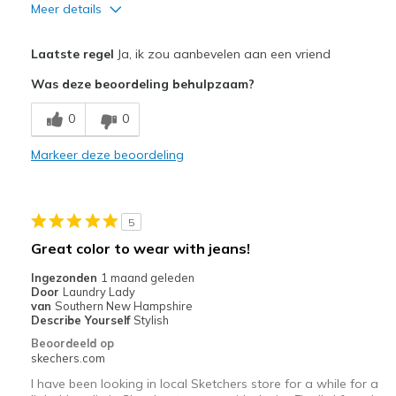
Meer details
Pluspunten
Laatste regel
Ja, ik zou aanbevelen aan een vriend
Durable
Was deze beoordeling behulpzaam?
Minpunten
0
0
Need Break In
Markeer deze beoordeling
Beste toepassingen
Casual Wear
5
Width
Feels too narrow
Great color to wear with jeans!
Sizing
Feels true to size
Ingezonden
1 maand geleden
View On Shoes
I'm Into Shoes
Door
Laundry Lady
van
Southern New Hampshire
Describe Yourself
Stylish
Beoordeeld op
skechers.com
I have been looking in local Sketchers store for a while for a