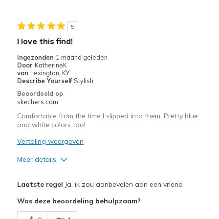
None yet
5
Beste toepassingen
I love this find!
Casual Wear
Ingezonden
1 maand geleden
Door
KatherineK
Gym
van
Lexington, KY
Describe Yourself
Stylish
Travel
Beoordeeld op
skechers.com
Width
Feels true to width
Comfortable from the time I slipped into them. Pretty blue
Sizing
Feels true to size
and white colors too!
View On Shoes
I'm Into Shoes
Vertaling weergeven
Meer details
Pluspunten
Laatste regel
Ja, ik zou aanbevelen aan een vriend
Attractive Design
Was deze beoordeling behulpzaam?
Breathe Well