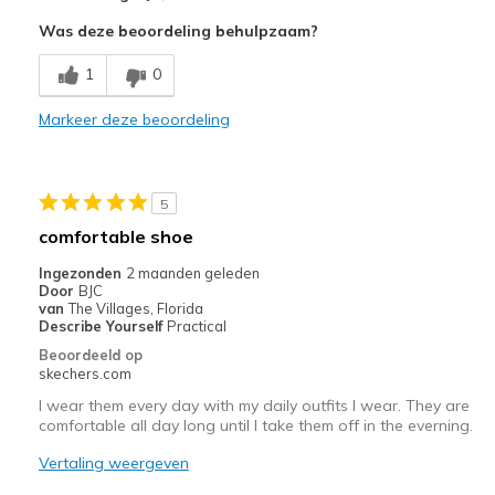
Attractive Design
Was deze beoordeling behulpzaam?
Comfortable
1
0
Beste toepassingen
Markeer deze beoordeling
Casual Wear
Width
Feels true to width
5
Sizing
Feels true to size
comfortable shoe
View On Shoes
Shoes are for Wearing
Ingezonden
2 maanden geleden
Door
BJC
van
The Villages, Florida
Describe Yourself
Practical
Beoordeeld op
skechers.com
I wear them every day with my daily outfits I wear. They are
comfortable all day long until I take them off in the everning.
Vertaling weergeven