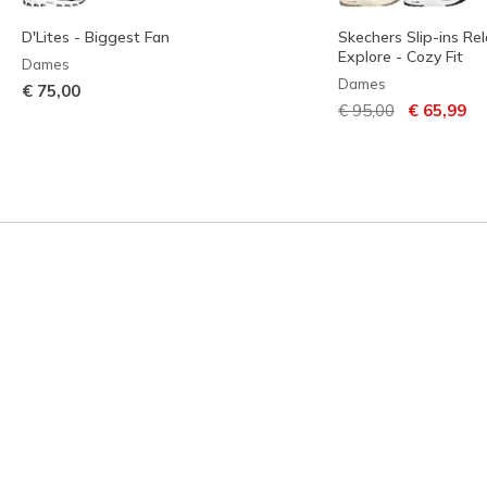
D'Lites - Biggest Fan
Skechers Slip-ins Rel
Explore - Cozy Fit
Dames
Dames
€ 75,00
Prijs verlaagd van
naar
€ 95,00
€ 65,99