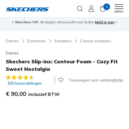
0
Men
MENU
⭐
Skechers VIP:
45 dagen retourrecht voor leden
Meld je aan
⭐
🎁
Dames
Schoenen
Sneakers
Casual sneakers
Dames
Skechers Slip-ins: Contour Foam - Cozy Fit
Sweet Nostalgia
3,5 van de 5 klantbeoordelingen
Toevoegen aan verlanglijstje
105 beoordelingen
€ 90,00
inclusief BTW