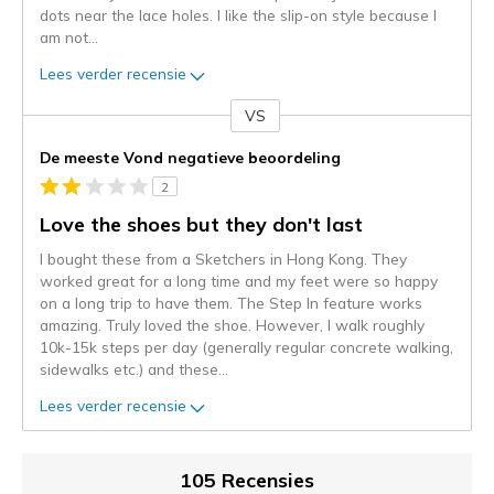
dots near the lace holes. I like the slip-on style because I
am not
...
Lees verder recensie
VS
Je
content
De meeste Vond negatieve beoordeling
wordt
2
momenteel
gemigreerd
Love the shoes but they don't last
naar
I bought these from a Sketchers in Hong Kong. They
de
worked great for a long time and my feet were so happy
niejee
on a long trip to have them. The Step In feature works
page_id.
amazing. Truly loved the shoe. However, I walk roughly
Je
10k-15k steps per day (generally regular concrete walking,
kunt
sidewalks etc.) and these
...
de
status
Lees verder recensie
van
je
migratie
105 Recensies