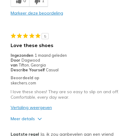
0
1
Comfortable
Markeer deze beoordeling
Durable
Stylish
5
Beste toepassingen
Love these shoes
Casual Wear
Ingezonden
1 maand geleden
Door
Dagwood
Travel
van
Tifton, Georgia
Describe Yourself
Casual
Width
Feels true to width
Beoordeeld op
skechers.com
Sizing
Feels true to size
View On Shoes
I'm Into Shoes
I love these shoes! They are so easy to slip on and off.
Comfortable, every day wear.
Vertaling weergeven
Meer details
Pluspunten
Laatste regel
Ja, ik zou aanbevelen aan een vriend