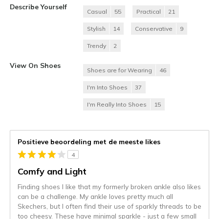
Describe Yourself
Casual
55
Practical
21
Stylish
14
Conservative
9
Trendy
2
View On Shoes
Shoes are for Wearing
46
I'm Into Shoes
37
I'm Really Into Shoes
15
Positieve beoordeling met de meeste likes
4
Comfy and Light
Finding shoes I like that my formerly broken ankle also likes
can be a challenge. My ankle loves pretty much all
Skechers, but I often find their use of sparkly threads to be
too cheesy. These have minimal sparkle - just a few small