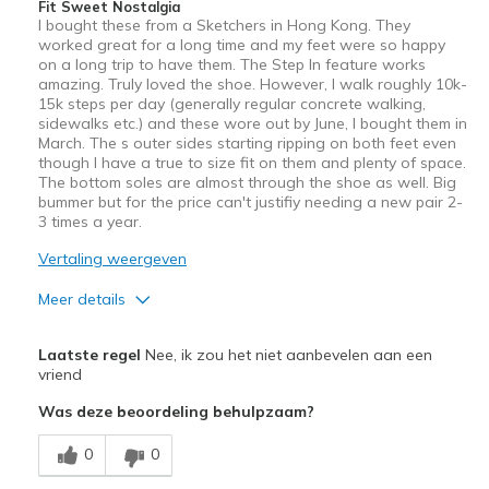
Sizing
Feels true to size
Fit Sweet Nostalgia
I bought these from a Sketchers in Hong Kong. They
View On Shoes
Shoes are for Wearing
worked great for a long time and my feet were so happy
on a long trip to have them. The Step In feature works
amazing. Truly loved the shoe. However, I walk roughly 10k-
15k steps per day (generally regular concrete walking,
sidewalks etc.) and these wore out by June, I bought them in
March. The s outer sides starting ripping on both feet even
though I have a true to size fit on them and plenty of space.
The bottom soles are almost through the shoe as well. Big
bummer but for the price can't justifiy needing a new pair 2-
3 times a year.
Vertaling weergeven
Meer details
Pluspunten
Laatste regel
Nee, ik zou het niet aanbevelen aan een
Comfortable
vriend
Was deze beoordeling behulpzaam?
Stylish
0
0
Minpunten