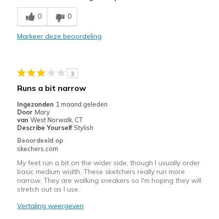
Breathe Well
0
0
Comfortable
Markeer deze beoordeling
Minpunten
None
3
Beste toepassingen
Runs a bit narrow
Casual Wear
Ingezonden
1 maand geleden
Door
Mary
Travel
van
West Norwalk, CT
Describe Yourself
Stylish
Width
Feels true to width
Beoordeeld op
Sizing
Feels true to size
skechers.com
View On Shoes
Shoes are for Wearing
My feet run a bit on the wider side, though I usually order
basic medium width. These sketchers really run more
narrow. They are walking sneakers so I'm hoping they will
stretch out as I use.
Vertaling weergeven