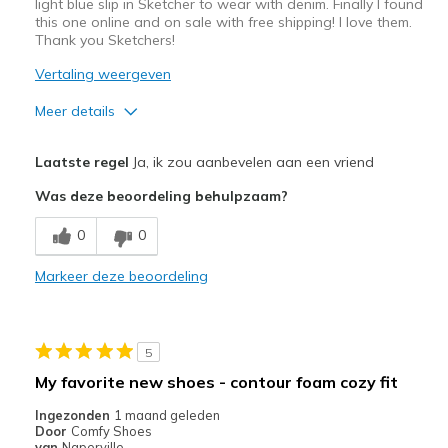
light blue slip in Sketcher to wear with denim. Finally I found
this one online and on sale with free shipping! I love them.
Thank you Sketchers!
Vertaling weergeven
Meer details
Pluspunten
Laatste regel
Ja, ik zou aanbevelen aan een vriend
Attractive Design
Was deze beoordeling behulpzaam?
Comfortable
0
0
Stylish
Markeer deze beoordeling
Beste toepassingen
Casual Wear
5
Travel
My favorite new shoes - contour foam cozy fit
Width
Feels true to width
Ingezonden
1 maand geleden
Door
Comfy Shoes
Sizing
Feels true to size
van
Naperville