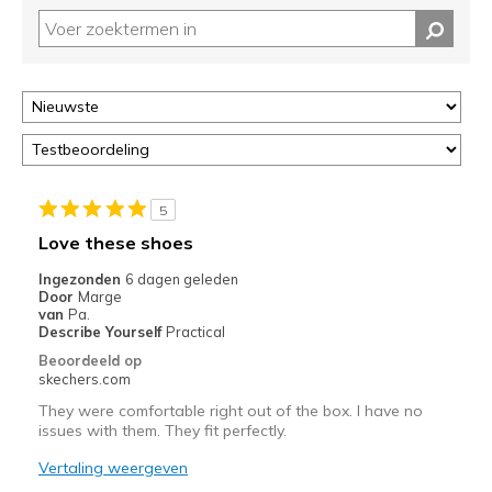
controleren
op
deze
page
of
door
<a
href="javascript:location.href=location.pathname;">hier</a>
de
page
5
met
Love these shoes
de
Ingezonden
6 dagen geleden
migratiegeschiedenis
Door
Marge
van
van
Pa.
de
Describe Yourself
Practical
page_id
Beoordeeld op
te
skechers.com
bezoeken.
They were comfortable right out of the box. I have no
issues with them. They fit perfectly.
Vertaling weergeven