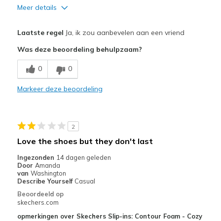
Meer details
Pluspunten
Laatste regel
Ja, ik zou aanbevelen aan een vriend
Attractive Design
Was deze beoordeling behulpzaam?
Breathe Well
0
0
Comfortable
Markeer deze beoordeling
Durable
Stylish
2
Beste toepassingen
Love the shoes but they don't last
Casual Wear
Ingezonden
14 dagen geleden
Door
Amanda
Going Out
van
Washington
Describe Yourself
Casual
Travel
Beoordeeld op
skechers.com
Width
Feels true to width
opmerkingen over Skechers Slip-ins: Contour Foam - Cozy