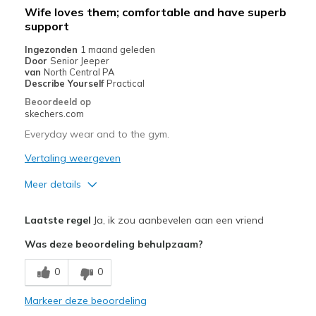
Beste toepassingen
Wife loves them; comfortable and have superb
support
Casual Wear
Ingezonden
1 maand geleden
Going Out
Door
Senior Jeeper
van
North Central PA
Travel
Describe Yourself
Practical
Beoordeeld op
Width
Feels true to width
skechers.com
Sizing
Feels true to size
Everyday wear and to the gym.
View On Shoes
I'm Into Shoes
Vertaling weergeven
Meer details
Pluspunten
Laatste regel
Ja, ik zou aanbevelen aan een vriend
Attractive Design
Was deze beoordeling behulpzaam?
Comfortable
0
0
Great support
Markeer deze beoordeling
Minpunten