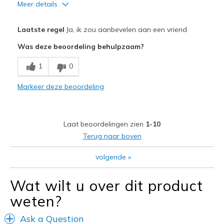
Meer details
Pluspunten
Laatste regel
Ja, ik zou aanbevelen aan een vriend
Attractive Design
Was deze beoordeling behulpzaam?
Breathe Well
1
0
Comfortable
Markeer deze beoordeling
Beste toepassingen
Casual Wear
Laat beoordelingen zien
1-10
Width
Feels true to width
Terug naar boven
Sizing
Feels true to size
volgende
»
View On Shoes
Shoes are for Wearing
Wat wilt u over dit product
weten?
Ask a Question