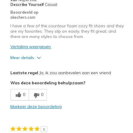
View On Shoes
Shoes are for Wearing
Describe Yourself
Casual
Beoordeeld op
skechers.com
I have a few of the countour foam cozy fit shoes and they
are my favorites. They slip on easily, they fit great, and
there are many styles to choose from.
Vertaling weergeven
Meer details
Pluspunten
Laatste regel
Ja, ik zou aanbevelen aan een vriend
Attractive Design
Was deze beoordeling behulpzaam?
Breathe Well
0
0
Comfortable
Markeer deze beoordeling
Durable
Stylish
5