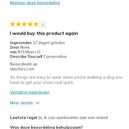
Poor Quality
Markeer deze beoordeling
Wear Out Quickly
Beste toepassingen
5
I would buy this product again
Casual Wear
Ingezonden
27 dagen geleden
Width
Feels true to width
Door
None
van
N Ft Myers FL
Sizing
Feels true to size
Describe Yourself
Conservative
View On Shoes
I'm Into Shoes
Beoordeeld op
skechers.com
So things are easy to wear when you're walking a dog you
have to get your shoes real quick
Vertaling weergeven
Meer details
Pluspunten
Laatste regel
Ja, ik zou aanbevelen aan een vriend
Attractive Design
Was deze beoordeling behulpzaam?