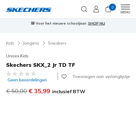
0
Men
MENU
🎒 Voor het nieuwe schooljaar:
SHOP NU
Kids
Jongens
Sneakers
Unisex Kids
Skechers SKX_2 Jr TD TF
5 van de 5 klantbeoordelingen
Toevoegen aan verlanglijstje
Geen beoordelingen
Prijs verlaagd van
€ 50,00
naar
€ 35,99
inclusief BTW