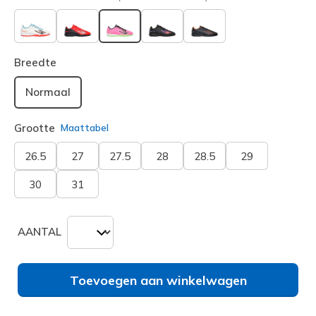
geselecteerd
Breedte
Normaal
Grootte
Maattabel
26.5
27
27.5
28
28.5
29
30
31
AANTAL
Toevoegen aan winkelwagen