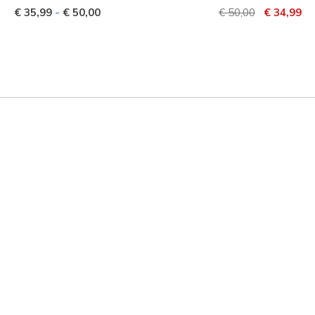
Prijs verlaagd van
naar
-
€ 35,99
€ 50,00
€ 50,00
€ 34,99