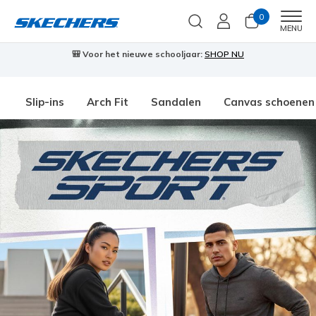
0
Men
MENU
🎒 Voor het nieuwe schooljaar:
SHOP NU
Slip-ins
Arch Fit
Sandalen
Canvas schoenen