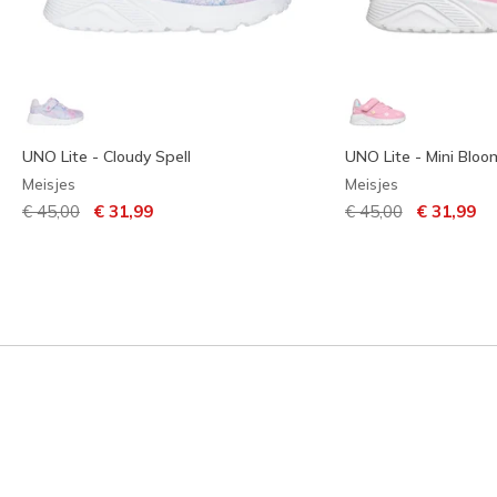
UNO Lite - Cloudy Spell
UNO Lite - Mini Bloo
Meisjes
Meisjes
Prijs verlaagd van
naar
Prijs verlaagd van
naar
€ 45,00
€ 31,99
€ 45,00
€ 31,99