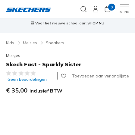
0
Men
MENU
🎒 Voor het nieuwe schooljaar:
SHOP NU
Kids
Meisjes
Sneakers
Meisjes
Skech Fast - Sparkly Sister
3,6 van de 5 klantbeoordelingen
Toevoegen aan verlanglijstje
Geen beoordelingen
€ 35,00
inclusief BTW