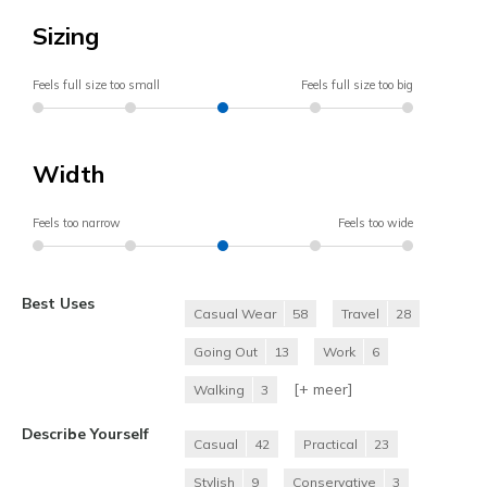
Sizing
Feels full size too small
Feels full size too big
Width
Feels too narrow
Feels too wide
Best Uses
Casual Wear
58
Travel
28
Going Out
13
Work
6
[+
meer
]
Walking
3
Describe Yourself
Casual
42
Practical
23
Stylish
9
Conservative
3