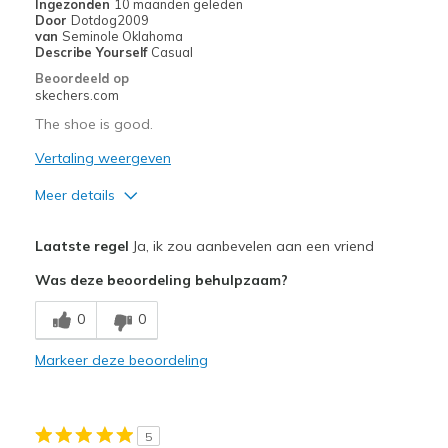
Ingezonden
10 maanden geleden
Door
Dotdog2009
van
Seminole Oklahoma
Describe Yourself
Casual
Beoordeeld op
skechers.com
The shoe is good.
Vertaling weergeven
Meer details
Pluspunten
Laatste regel
Ja, ik zou aanbevelen aan een vriend
Attractive Design
Was deze beoordeling behulpzaam?
Breathe Well
0
0
Comfortable
Markeer deze beoordeling
Durable
Stylish
5