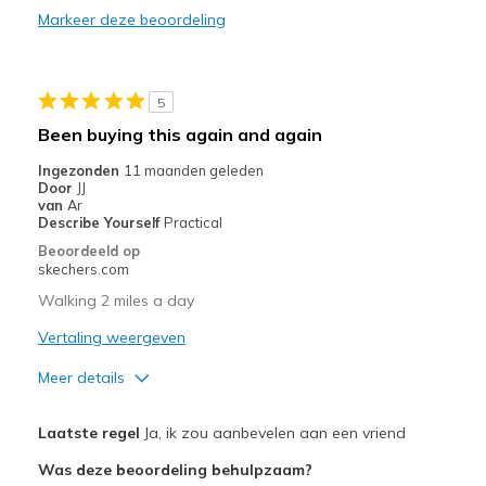
Casual Wear
Markeer deze beoordeling
Going Out
Travel
5
Been buying this again and again
Width
Feels true to width
Ingezonden
11 maanden geleden
Sizing
Feels true to size
Door
JJ
View On Shoes
I'm Into Shoes
van
Ar
Describe Yourself
Practical
Beoordeeld op
skechers.com
Walking 2 miles a day
Vertaling weergeven
Meer details
Pluspunten
Laatste regel
Ja, ik zou aanbevelen aan een vriend
Attractive Design
Was deze beoordeling behulpzaam?