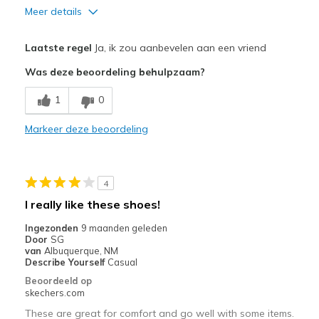
Meer details
Pluspunten
Laatste regel
Ja, ik zou aanbevelen aan een vriend
Breathe Well
Was deze beoordeling behulpzaam?
Comfortable
1
0
Durable
Markeer deze beoordeling
Beste toepassingen
Work
4
Width
Feels true to width
I really like these shoes!
Sizing
Feels true to size
Ingezonden
9 maanden geleden
View On Shoes
Shoes are for Wearing
Door
SG
van
Albuquerque, NM
Describe Yourself
Casual
Beoordeeld op
skechers.com
These are great for comfort and go well with some items.