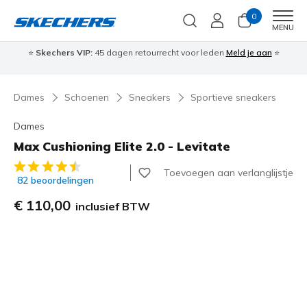
0
Men
MENU
⭐
Skechers VIP:
45 dagen retourrecht voor leden
Meld je aan
⭐
🎁
Dames
Schoenen
Sneakers
Sportieve sneakers
Dames
Max Cushioning Elite 2.0 - Levitate
4,8 van de 5 klantbeoordelingen
Toevoegen aan verlanglijstje
82 beoordelingen
€ 110,00
inclusief BTW