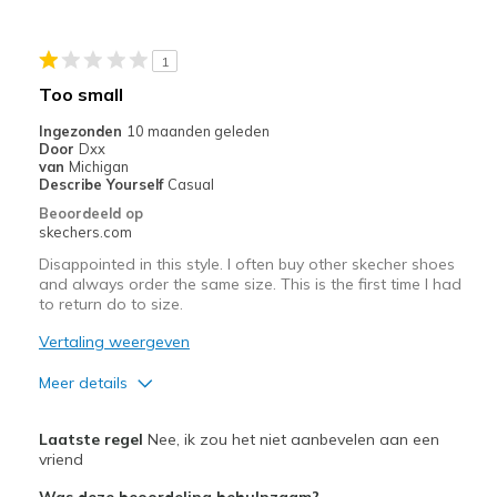
Stylish
1
Minpunten
Too small
The Achilles tendon edge
Ingezonden
10 maanden geleden
Door
Dxx
Wear Out Quickly
van
Michigan
Describe Yourself
Casual
Beste toepassingen
Beoordeeld op
skechers.com
Casual Wear
Disappointed in this style. I often buy other skecher shoes
Going Out
and always order the same size. This is the first time I had
to return do to size.
Mostly for work
Vertaling weergeven
Travel
Meer details
Width
Feels true to width
Width
Feels too narrow
Laatste regel
Nee, ik zou het niet aanbevelen aan een
Sizing
Feels true to size
Sizing
Feels half size too small
vriend
View On Shoes
Shoes are for Wearing
Was deze beoordeling behulpzaam?