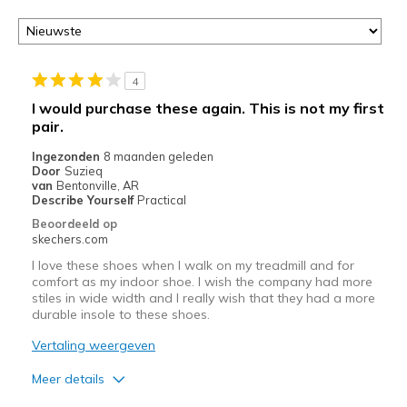
page
of
door
<a
href="javascript:location.href=location.pathname;">hier</a>
4
de
I would purchase these again. This is not my first
page
pair.
met
de
Ingezonden
8 maanden geleden
Door
Suzieq
migratiegeschiedenis
van
Bentonville, AR
van
Describe Yourself
Practical
de
Beoordeeld op
page_id
skechers.com
te
I love these shoes when I walk on my treadmill and for
bezoeken.
comfort as my indoor shoe. I wish the company had more
stiles in wide width and I really wish that they had a more
durable insole to these shoes.
Vertaling weergeven
Meer details