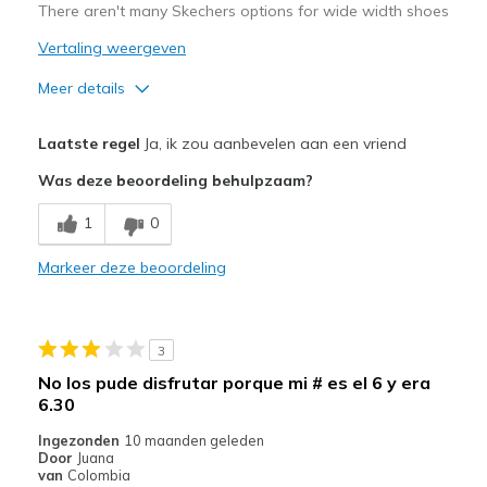
There aren't many Skechers options for wide width shoes
Vertaling weergeven
Meer details
Pluspunten
Laatste regel
Ja, ik zou aanbevelen aan een vriend
Attractive Design
Was deze beoordeling behulpzaam?
Breathe Well
1
0
Comfortable
Markeer deze beoordeling
Durable
Beste toepassingen
3
Casual Wear
No los pude disfrutar porque mi # es el 6 y era
6.30
Width
Feels true to width
Sizing
Feels true to size
Ingezonden
10 maanden geleden
Door
Juana
View On Shoes
I'm Into Shoes
van
Colombia