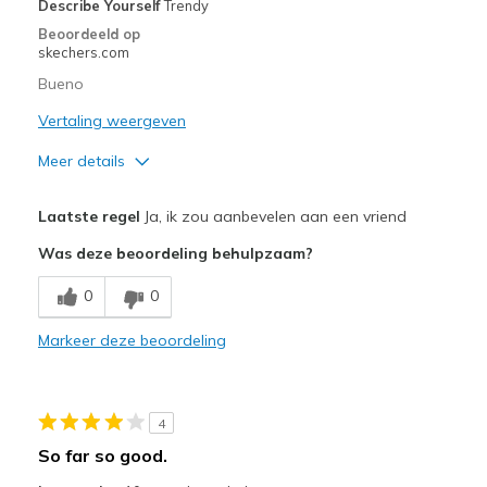
Describe Yourself
Trendy
Beoordeeld op
skechers.com
Bueno
Vertaling weergeven
Meer details
Pluspunten
Laatste regel
Ja, ik zou aanbevelen aan een vriend
No los use
Was deze beoordeling behulpzaam?
Stylish
0
0
Beste toepassingen
Markeer deze beoordeling
Travel
Width
Feels too wide
4
Sizing
Feels half size too big
So far so good.
View On Shoes
I'm Really Into Shoes