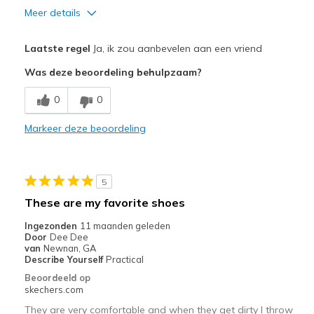
Meer details
Pluspunten
Laatste regel
Ja, ik zou aanbevelen aan een vriend
Attractive Design
Was deze beoordeling behulpzaam?
Comfortable
0
0
Stylish
Markeer deze beoordeling
Beste toepassingen
Casual Wear
5
Width
Feels true to width
These are my favorite shoes
Sizing
Feels true to size
Ingezonden
11 maanden geleden
View On Shoes
I'm Into Shoes
Door
Dee Dee
van
Newnan, GA
Describe Yourself
Practical
Beoordeeld op
skechers.com
They are very comfortable and when they get dirty I throw