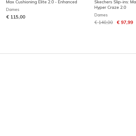
Max Cushioning Elite 2.0 - Enhanced
Skechers Slip-ins: M
Hyper Craze 2.0
Dames
Dames
€ 115,00
Prijs verlaagd van
naar
€ 140,00
€ 97,99