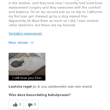
in the washer, and they look new. I recently had total knee
replacement surgery and they awesome with the comfort
and balance. I'm on my second pair as on trip to California
my first pair got chewed up by a dog named Finn.
Apparently he liked them as much as I did. I own several
other sketchers, but these are my favorite.
Vertaling weergeven
Meer details
Pluspunten
Attractive Design
Breathe Well
Comfortable
I still love you Finn
Laatste regel
Ja, ik zou aanbevelen aan een vriend
Durable
Was deze beoordeling behulpzaam?
Stylish
3
0
Beste toepassingen