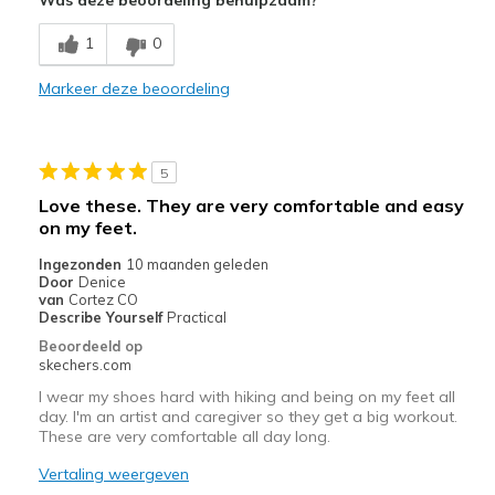
1
0
Markeer deze beoordeling
5
Love these. They are very comfortable and easy
on my feet.
Ingezonden
10 maanden geleden
Door
Denice
van
Cortez CO
Describe Yourself
Practical
Beoordeeld op
skechers.com
I wear my shoes hard with hiking and being on my feet all
day. I'm an artist and caregiver so they get a big workout.
These are very comfortable all day long.
Vertaling weergeven