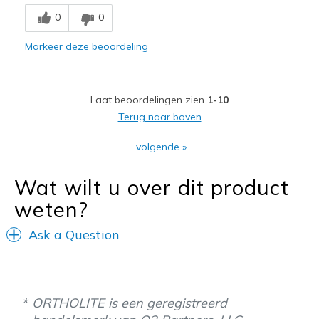
Breathe Well
0
0
Comfortable
Markeer deze beoordeling
Stylish
Minpunten
Laat beoordelingen zien
1-10
Wear Out Quickly
Terug naar boven
Beste toepassingen
volgende
»
Walking 2+ miles a day
Wat wilt u over dit product
Width
Feels true to width
weten?
Sizing
Feels true to size
View On Shoes
I'm Into Shoes
Ask a Question
ORTHOLITE is een geregistreerd