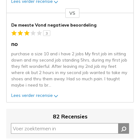
Lees verder recensie
VS
Je
content
De meeste Vond negatieve beoordeling
wordt
3
momenteel
gemigreerd
no
naar
purchase a size 10 and i have 2 jobs My first job im sitting
de
down and my second job standing 5hrs, during my first job
niejee
they felt wonderful. After leaving my 2nd job my feet
page_id.
where ok but 2 hours in my second job wanted to take my
Je
shoes and thru them away. Had so much pain. I taught
kunt
maybe i need to br
...
de
status
Lees verder recensie
van
je
migratie
82 Recensies
controleren
op
deze