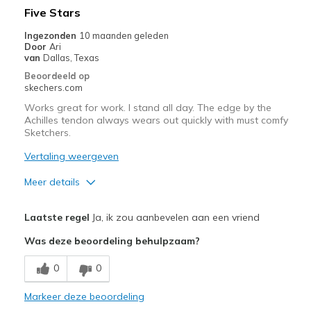
Minpunten
Five Stars
Need Break In
Ingezonden
10 maanden geleden
Door
Ari
Beste toepassingen
van
Dallas, Texas
Beoordeeld op
Casual Wear
skechers.com
Width
Works great for work. I stand all day. The edge by the
Feels true to width
Achilles tendon always wears out quickly with must comfy
Sizing
Feels true to size
Sketchers.
View On Shoes
Shoes are for Wearing
Vertaling weergeven
Meer details
Pluspunten
Laatste regel
Ja, ik zou aanbevelen aan een vriend
Attractive Design
Was deze beoordeling behulpzaam?
Breathe Well
0
0
Comfortable
Markeer deze beoordeling
Durable