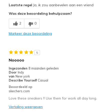
Pluspunten
Laatste regel
Ja, ik zou aanbevelen aan een vriend
Breathe Well
Was deze beoordeling behulpzaam?
Comfortable
2
0
Durable
Markeer deze beoordeling
Stylish
Minpunten
5
Poor Cushioning
Nooooo
Beste toepassingen
Ingezonden
8 maanden geleden
Door
Indy
Casual Wear
van
New york
Describe Yourself
Casual
Going Out
Beoordeeld op
skechers.com
Width
Feels true to width
Love these sneakers !! Use them for work all day long.
Sizing
Feels true to size
View On Shoes
Vertaling weergeven
I'm Really Into Shoes