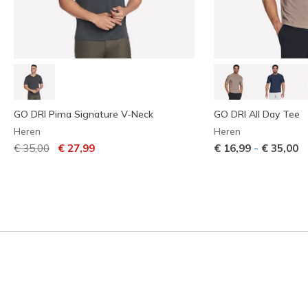
GO DRI Pima Signature V-Neck
GO DRI All Day Tee
Heren
Heren
Prijs verlaagd van
naar
-
€ 35,00
€ 27,99
€ 16,99
€ 35,00