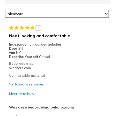
5
Neat looking and comfortable.
Ingezonden
3 maanden geleden
Door
Bill
van
N.Y.
Describe Yourself
Casual
Beoordeeld op
skechers.com
Comfortable material.
Vertaling weergeven
Meer details
Pluspunten
Was deze beoordeling behulpzaam?
Comfortable