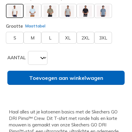
geselecteerd
Grootte
Maattabel
S
M
L
XL
2XL
3XL
AANTAL
Toevoegen aan winkelwagen
Haal alles uit je katoenen basics met de Skechers GO
DRI Pima™ Crew. Dit T-shirt met ronde hals en korte
mouwen is gemaakt van onze Skechers GO DRI
Pima™-stof, een ultrazachte, ultralichte en ademende