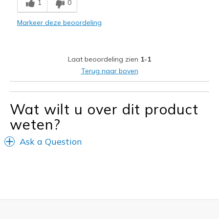
1
0
Stylish
Markeer deze beoordeling
Beste toepassingen
Casual Wear
Laat beoordeling zien
1-1
Sizing
Feels true to size
Terug naar boven
Wat wilt u over dit product
weten?
Ask a Question