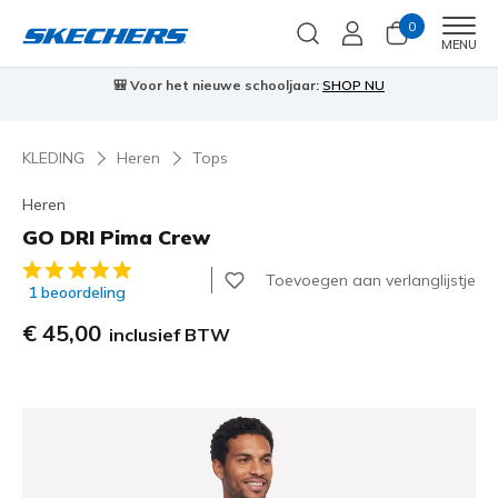
0
Men
MENU
🎒 Voor het nieuwe schooljaar:
SHOP NU
KLEDING
Heren
Tops
Heren
GO DRI Pima Crew
4,6 van de 5 klantbeoordelingen
Toevoegen aan verlanglijstje
1 beoordeling
€ 45,00
inclusief BTW