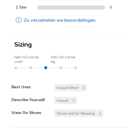
1 Ster
0
Zo verzamelen we beoordelingen
Sizing
Feels full size too
Feels full size too
small
big
Best Uses
Casual Wear
1
Describe Yourself
Casual
1
View On Shoes
Shoes are for Wearing
1