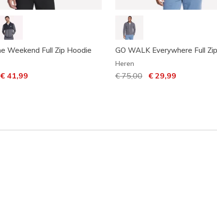
e Weekend Full Zip Hoodie
GO WALK Everywhere Full Zip
Heren
laagd van
aar
€ 41,99
Prijs verlaagd van
€ 75,00
naar
€ 29,99