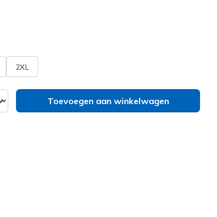
erd
bel
Zie je je maat niet?
2XL
Toevoegen aan winkelwagen