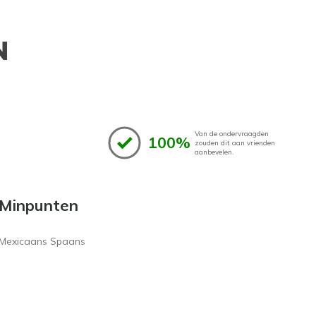
N
Van de ondervraagden
100%
zouden dit aan vrienden
aanbevelen.
Minpunten
Mexicaans Spaans