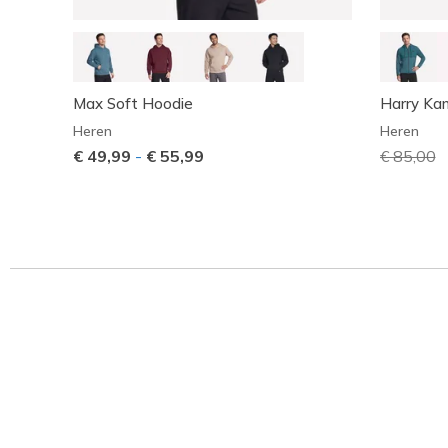
Max Soft Hoodie
Harry Kan
Heren
Heren
€ 49,99
-
€ 55,99
Prijs ver
€ 85,00
n