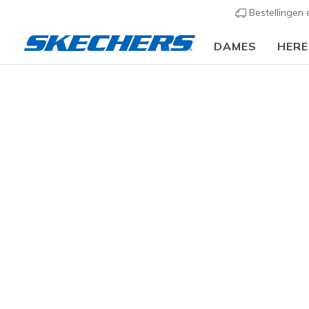
Bestellingen
DAMES
HER
KLEDING
Heren
Jassen & Mantels