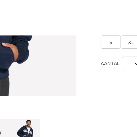
geselecte
Grootte
Maatta
S
XL
AANTAL