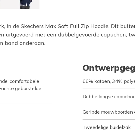
erk, in de Skechers Max Soft Full Zip Hoodie. Dit bui
itgevoerd met een dubbelgevoerde capuchon, twee
en band onderaan.
Ontwerpgeg
de, comfortabele
66% katoen, 34% polye
zachte geborstelde
Dubbellaagse capucho
Geribde mouwboorden 
Tweedelige buidelzak