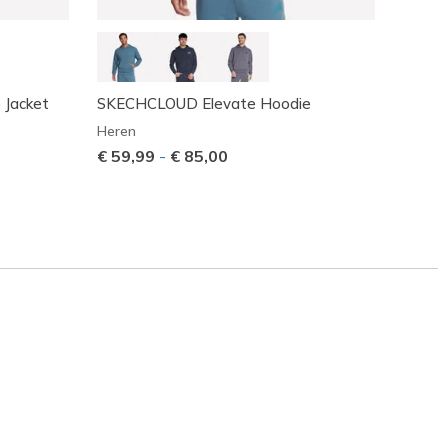
 Jacket
SKECHCLOUD Elevate Hoodie
Eleva
Heren
Heren
€ 59,99
-
€ 85,00
Prijs 
€ 95,