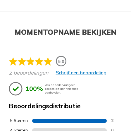
MOMENTOPNAME BEKIJKEN
5.0
2 beoordelingen
Schrijf een beoordeling
Van de ondervraagden
100%
zouden dit aan vrienden
aanbevelen.
Beoordelingsdistributie
5 Sterren
2
4 Sterren
0