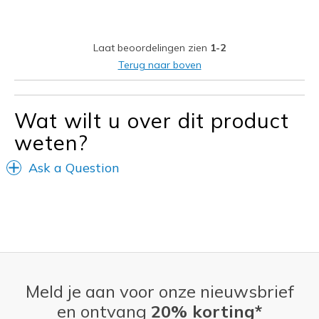
Durable
Stylish
Laat beoordelingen zien
1-2
Minpunten
Terug naar boven
Need Break In
Wat wilt u over dit product
Beste toepassingen
weten?
Casual Wear
Going Out
Ask a Question
Travel
Width
Feels true to width
Sizing
Feels true to size
View On Shoes
I'm Into Shoes
Meld je aan voor onze nieuwsbrief
en ontvang
20% korting*