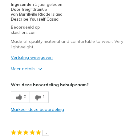
Ingezonden
3 jaar geleden
Door
freighttrain05
van
Burrillville Rhode Island
Describe Yourself
Casual
Beoordeeld op
skechers.com
Made of quality material and comfortable to wear. Very
lightweight..
Vertaling weergeven
Meer details
Pluspunten
Was deze beoordeling behulpzaam?
Attractive Design
0
1
Comfortable
Markeer deze beoordeling
Durable
Stylish
5
Beste toepassingen