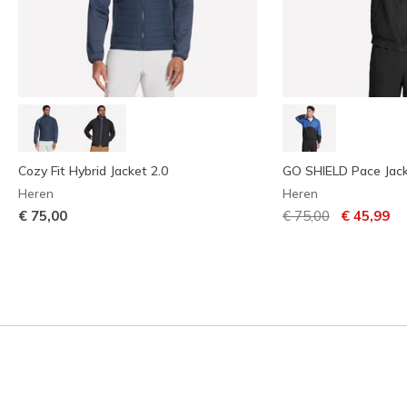
Cozy Fit Hybrid Jacket 2.0
GO SHIELD Pace Jac
Heren
Heren
Prijs verlaagd van
naar
€ 75,00
€ 75,00
€ 45,99