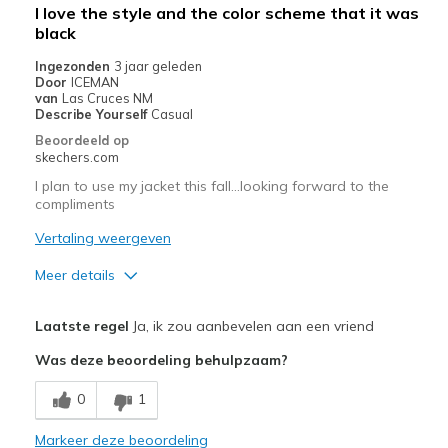
I love the style and the color scheme that it was
Casual Wear
black
Ingezonden
Going Out
3 jaar geleden
Door
ICEMAN
van
Las Cruces NM
Width
Feels true to width
Describe Yourself
Casual
Sizing
Feels true to size
Beoordeeld op
skechers.com
I plan to use my jacket this fall...looking forward to the
compliments
Vertaling weergeven
Meer details
Pluspunten
Laatste regel
Ja, ik zou aanbevelen aan een vriend
Attractive Design
Was deze beoordeling behulpzaam?
Breathe Well
0
1
Comfortable
Markeer deze beoordeling