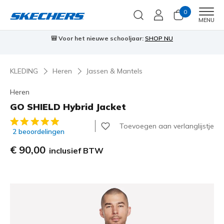
0
Men
MENU
⭐
Skechers VIP:
45 dagen retourrecht voor leden
Meld je aan
⭐
KLEDING
Heren
Jassen & Mantels
Heren
GO SHIELD Hybrid Jacket
3,3 van de 5 klantbeoordelingen
Toevoegen aan verlanglijstje
2 beoordelingen
€ 90,00
inclusief BTW