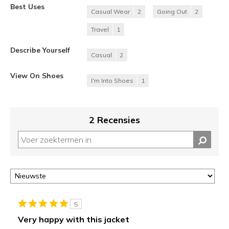
Best Uses
Casual Wear
2
Going Out
2
Travel
1
Describe Yourself
Casual
2
View On Shoes
I'm Into Shoes
1
2 Recensies
5
Very happy with this jacket