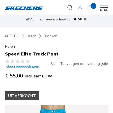
0
Men
MENU
🎒 Voor het nieuwe schooljaar:
SHOP NU
KLEDING
Heren
Broeken
Heren
Speed Elite Track Pant
4,7 van de 5 klantbeoordelingen
Toevoegen aan verlanglijstje
Geen beoordelingen
€ 55,00
inclusief BTW
UITVERKOCHT