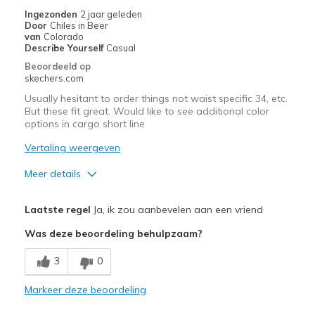
Casual Wear
Ingezonden
2 jaar geleden
Door
Chiles in Beer
Going Out
van
Colorado
Describe Yourself
Casual
Special Occasions
Beoordeeld op
skechers.com
Travel
Usually hesitant to order things not waist specific 34, etc.
But these fit great. Would like to see additional color
Width
Feels true to width
options in cargo short line
Sizing
Feels true to size
Vertaling weergeven
View On Shoes
I'm Really Into Shoes
Meer details
Pluspunten
Laatste regel
Ja, ik zou aanbevelen aan een vriend
Attractive Design
Was deze beoordeling behulpzaam?
Breathe Well
3
0
Comfortable
Markeer deze beoordeling
Beste toepassingen