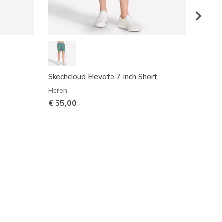
Skechcloud Elevate 7 Inch Short
Premie
Heren
Heren
€ 55,00
€ 60,