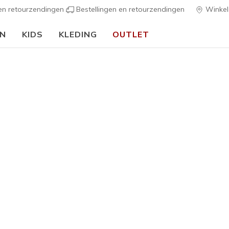
 en retourzendingen
Bestellingen en retourzendingen
Winkel
EN
KIDS
KLEDING
OUTLET
🎒 Voor het nieuwe schooljaar:
SHOP NU
Heren
Basketbal
G
5 van de 5 klan
€ 45,00
Kleur
Rood / Bru