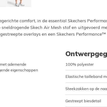
egerichte comfort, in de essential Skechers Performa
neldrogende Skech Air Mesh stof en uitgevoerd met
e gestreepte overlays en een Skechers Performance™ 
Ontwerpgeg
f met ademende
100% polyester
rogende eigenschappen
Elastische tailleband 
Steekzakken op de na
Gestreept biesdetail