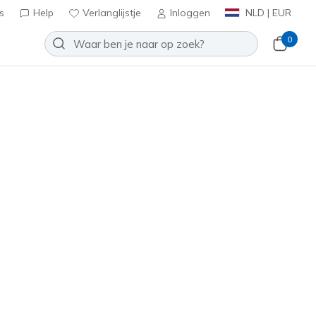
s
Help
Verlanglijstje
Inloggen
NLD | EUR
0
l 8 Inch Short
Toevoegen aan verlanglijstje
een beoordelingen
tbeoordelingen
inclusief BTW
in
(#
SH243
RDBR
)