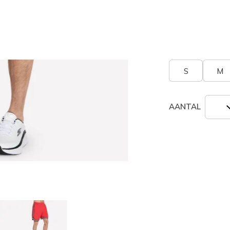
geselecte
Grootte
Maatta
S
M
AANTAL