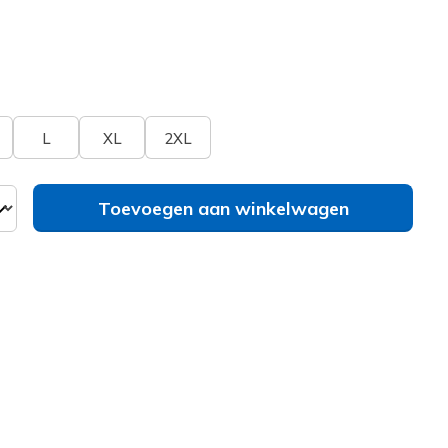
erd
bel
Zie je je maat niet?
L
XL
2XL
Toevoegen aan winkelwagen