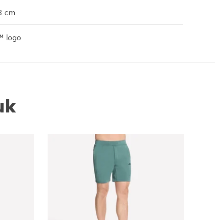
3 cm
™ logo
uk