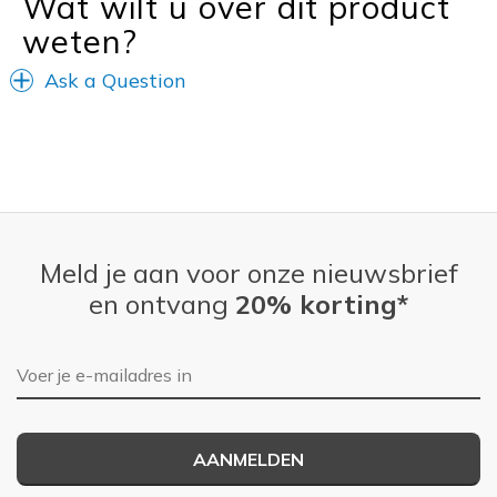
Wat wilt u over dit product
weten?
Width
Feels true to width
Sizing
Feels true to size
Ask a Question
View On Shoes
I'm Really Into Shoes
Meld je aan voor onze nieuwsbrief
en ontvang
20% korting*
E-mailadres
AANMELDEN