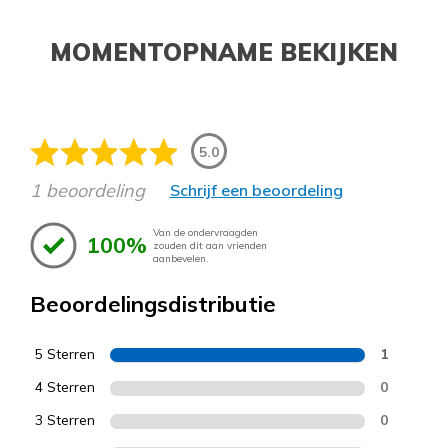
MOMENTOPNAME BEKIJKEN
5.0
1 beoordeling
Schrijf een beoordeling
Van de ondervraagden
100%
zouden dit aan vrienden
aanbevelen.
Beoordelingsdistributie
5 Sterren
1
4 Sterren
0
3 Sterren
0