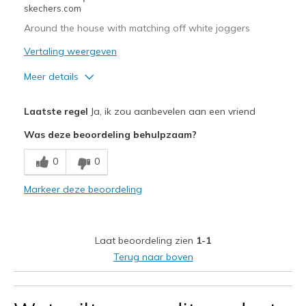
skechers.com
Around the house with matching off white joggers
Vertaling weergeven
Meer details
Pluspunten
Laatste regel
Ja, ik zou aanbevelen aan een vriend
Attractive Design
Was deze beoordeling behulpzaam?
Breathe Well
0
0
Comfortable
Markeer deze beoordeling
Durable
Stylish
Laat beoordeling zien
1-1
Beste toepassingen
Terug naar boven
Casual Wear
Travel