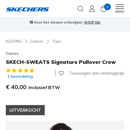
0
Men
MENU
🎒 Voor het nieuwe schooljaar:
SHOP NU
KLEDING
Dames
Tops
Dames
SKECH-SWEATS Signature Pullover Crew
5 van de 5 klantbeoordelingen
Toevoegen aan verlanglijstje
1 beoordeling
€ 40,00
inclusief BTW
UITVERKOCHT