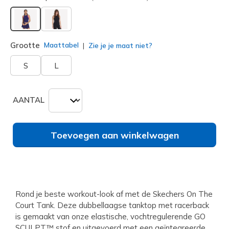
geselecteerd
Grootte
Maattabel
Zie je je maat niet?
S
L
AANTAL
Toevoegen aan winkelwagen
Rond je beste workout-look af met de Skechers On The
Court Tank. Deze dubbellaagse tanktop met racerback
is gemaakt van onze elastische, vochtregulerende GO
SCULPT™ stof en uitgevoerd met een geïntegreerde