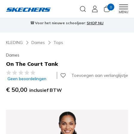
0
Men
MENU
🎒 Voor het nieuwe schooljaar:
SHOP NU
KLEDING
Dames
Tops
Dames
On The Court Tank
3,8 van de 5 klantbeoordelingen
Toevoegen aan verlanglijstje
Geen beoordelingen
€ 50,00
inclusief BTW