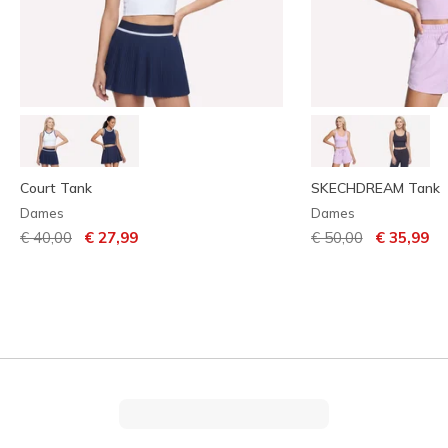
Court Tank
SKECHDREAM Tank
Dames
Dames
Prijs verlaagd van
naar
Prijs verlaagd van
naar
€ 40,00
€ 27,99
€ 50,00
€ 35,99