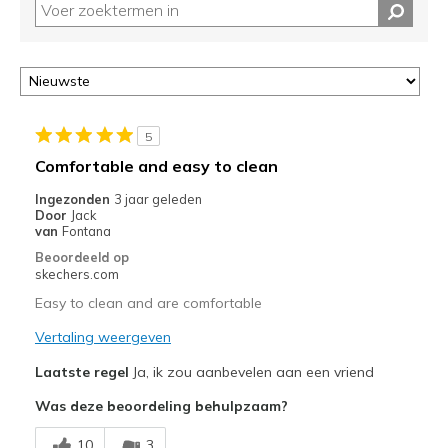
van
je
migratie
controleren
op
deze
page
5
of
Comfortable and easy to clean
door
<a
Ingezonden
3 jaar geleden
href="javascript:location.href=location.pathname;">hier</a>
Door
Jack
van
Fontana
de
page
Beoordeeld op
skechers.com
met
de
Easy to clean and are comfortable
migratiegeschiedenis
Vertaling weergeven
van
de
Laatste regel
Ja, ik zou aanbevelen aan een vriend
page_id
te
Was deze beoordeling behulpzaam?
bezoeken.
10
3