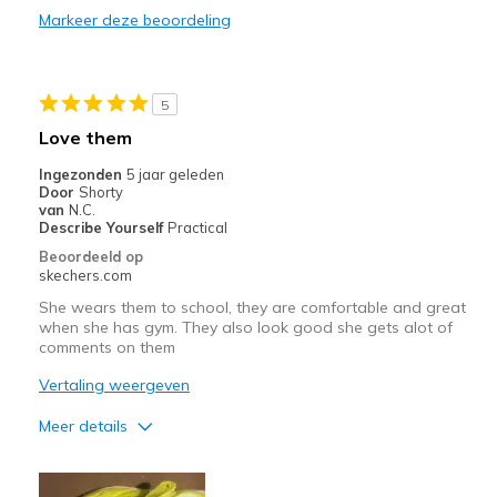
Markeer deze beoordeling
Beste toepassingen
Casual Wear
5
Width
Feels true to width
Love them
Sizing
Feels true to size
Ingezonden
5 jaar geleden
View On Shoes
I'm Into Shoes
Door
Shorty
van
N.C.
Describe Yourself
Practical
Beoordeeld op
skechers.com
She wears them to school, they are comfortable and great
when she has gym. They also look good she gets alot of
comments on them
Vertaling weergeven
Meer details
Pluspunten