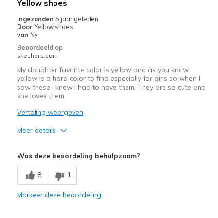
Yellow shoes
Casual Wear
Ingezonden
5 jaar geleden
Door
Yellow shoes
Travel
van
Ny
Beoordeeld op
Width
Feels true to width
skechers.com
Sizing
Feels true to size
My daughter favorite color is yellow and as you know
View On Shoes
I'm Into Shoes
yellow is a hard color to find especially for girls so when I
saw these I knew I had to have them. They are so cute and
she loves them
Vertaling weergeven
Meer details
Pluspunten
Was deze beoordeling behulpzaam?
Attractive Design
8
1
Comfortable
Markeer deze beoordeling
Stylish