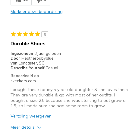
Markeer deze beoordeling
5
Durable Shoes
Ingezonden
3 jaar geleden
Door
Heatherbabyblue
van
Lancaster, SC
Describe Yourself
Casual
Beoordeeld op
skechers.com
I bought these for my 5 year old daughter & she loves them.
They are very durable & go with most of her outfits. I
bought a size 2.5 because she was starting to out grow a
1.5, so I made sure she had some room to grow.
Vertaling weergeven
Meer details