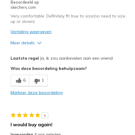
Beoordeeld op
skechers.com
Very comfortable. Definitely fit true to size(no need to size
up or down).
Vertaling weergeven
Meer details
Pluspunten
Laatste regel
Ja, ik zou aanbevelen aan een vriend
Comfortable
Was deze beoordeling behulpzaam?
Beste toepassingen
6
1
Casual Wear
Markeer deze beoordeling
Width
Feels true to width
Sizing
Feels true to size
View On Shoes
I'm Into Shoes
5
I would buy again!
Ingezonden
4 jaar geleden