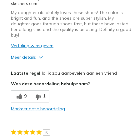
skechers.com
My daughter absolutely loves these shoes! The color is
bright and fun, and the shoes are super stylish. My
daughter goes through shoes fast, but these have lasted
her a long time and the quality is amazing. Definity a good
buy!
Vertaling weergeven
Meer details
Pluspunten
Laatste regel
Ja, ik zou aanbevelen aan een vriend
Attractive Design
Was deze beoordeling behulpzaam?
Breathe Well
9
1
Comfortable
Markeer deze beoordeling
Durable
Stylish
5
Beste toepassingen