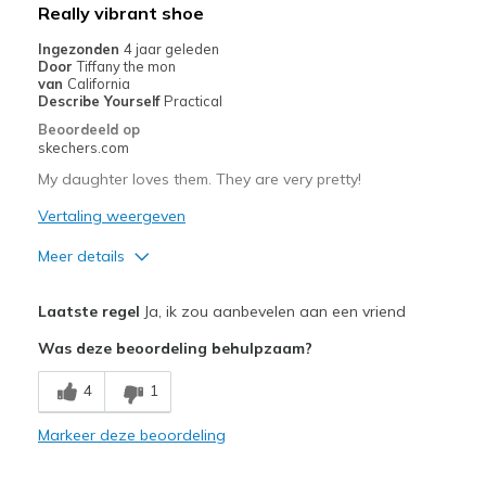
Really vibrant shoe
Ingezonden
4 jaar geleden
Door
Tiffany the mon
van
California
Describe Yourself
Practical
Beoordeeld op
skechers.com
My daughter loves them. They are very pretty!
Vertaling weergeven
Meer details
Pluspunten
Laatste regel
Ja, ik zou aanbevelen aan een vriend
Attractive Design
Was deze beoordeling behulpzaam?
Breathe Well
4
1
Comfortable
Markeer deze beoordeling
Durable