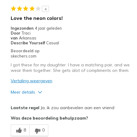
Stylish
4
Beste toepassingen
Love the neon colors!
Casual Wear
Ingezonden
4 jaar geleden
Door
Traci
Going Out
van
Arkansas
Describe Yourself
Casual
Special Occasions
Beoordeeld op
skechers.com
Travel
I got these for my daughter. I have a matching pair, and we
wear them together. She gets alot of compliments on them.
Width
Feels true to width
Sizing
Feels true to size
Vertaling weergeven
View On Shoes
I'm Into Shoes
Meer details
Pluspunten
Laatste regel
Ja, ik zou aanbevelen aan een vriend
Attractive Design
Was deze beoordeling behulpzaam?
Comfortable
8
0
Stylish