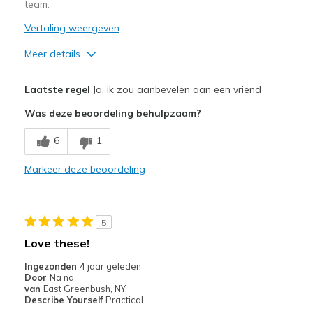
team.
Vertaling weergeven
Meer details
Pluspunten
Laatste regel
Ja, ik zou aanbevelen aan een vriend
Attractive Design
Was deze beoordeling behulpzaam?
Comfortable
6
1
Beste toepassingen
Markeer deze beoordeling
Casual Wear
Width
Feels true to width
5
Sizing
Feels true to size
Love these!
View On Shoes
I'm Into Shoes
Ingezonden
4 jaar geleden
Door
Na na
van
East Greenbush, NY
Describe Yourself
Practical