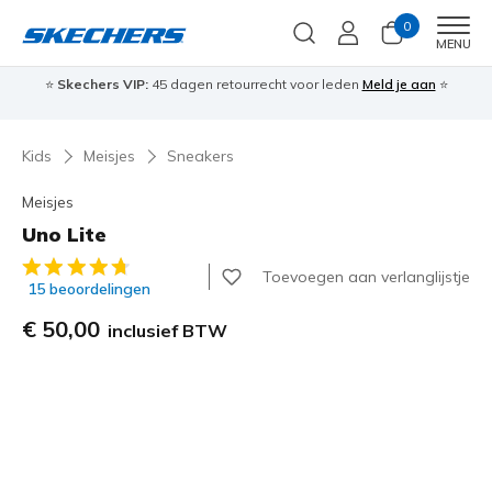
0
Men
MENU
⭐
Skechers VIP:
45 dagen retourrecht voor leden
Meld je aan
⭐
🎁
Kids
Meisjes
Sneakers
Meisjes
Uno Lite
5 van de 5 klantbeoordelingen
Toevoegen aan verlanglijstje
15 beoordelingen
€ 50,00
inclusief BTW