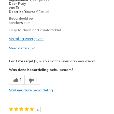
Door
Rudy
van
Tx
Describe Yourself
Casual
Beoordeeld op
skechers.com
Easy to clean and comfortable!
Vertaling weergeven
Meer details
Pluspunten
Laatste regel
Ja, ik zou aanbevelen aan een vriend
Comfortable
Was deze beoordeling behulpzaam?
Beste toepassingen
7
1
Casual Wear
Markeer deze beoordeling
Width
Feels true to width
Sizing
Feels true to size
View On Shoes
Shoes are for Wearing
5