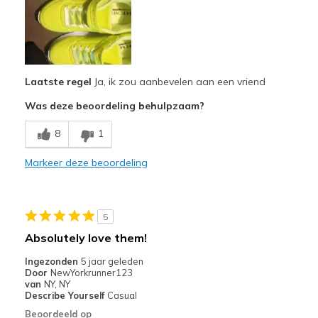
Attractive Design
Comfortable
Durable
Laatste regel
Ja, ik zou aanbevelen aan een vriend
Stylish
Was deze beoordeling behulpzaam?
Minpunten
8
1
Good Quality
Markeer deze beoordeling
Beste toepassingen
To school
Width
Feels true to width
5
Sizing
Feels true to size
Absolutely love them!
View On Shoes
Shoes are for Wearing
Ingezonden
5 jaar geleden
Door
NewYorkrunner123
van
NY, NY
Describe Yourself
Casual
Beoordeeld op