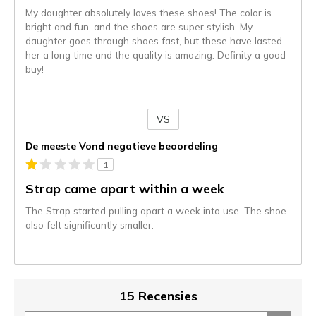
My daughter absolutely loves these shoes! The color is
bright and fun, and the shoes are super stylish. My
daughter goes through shoes fast, but these have lasted
her a long time and the quality is amazing. Definity a good
buy!
VS
Je
content
De meeste Vond negatieve beoordeling
wordt
1
momenteel
gemigreerd
Strap came apart within a week
naar
The Strap started pulling apart a week into use. The shoe
de
also felt significantly smaller.
niejee
page_id.
Je
kunt
de
15 Recensies
status