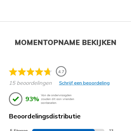
MOMENTOPNAME BEKIJKEN
4.7
15 beoordelingen
Schrijf een beoordeling
Van de ondervraagden
93%
zouden dit aan vrienden
aanbevelen.
Beoordelingsdistributie
5 Sterren
13