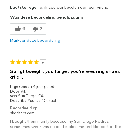
Pluspunten
Laatste regel
Ja, ik zou aanbevelen aan een vriend
Attractive Design
Was deze beoordeling behulpzaam?
Breathe Well
6
2
Comfortable
Markeer deze beoordeling
Durable
Stylish
5
Beste toepassingen
So lightweight you forget you're wearing shoes
at all.
Casual Wear
Ingezonden
4 jaar geleden
Going Out
Door
Vik
van
San Diego, CA
Width
Describe Yourself
Casual
Feels true to width
Sizing
Feels true to size
Beoordeeld op
skechers.com
View On Shoes
I'm Into Shoes
I bought them mainly because my San Diego Padres
sometimes wear this color. It makes me feel like part of the