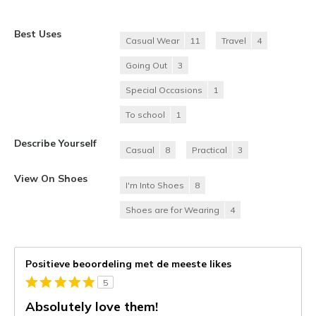
Best Uses
Casual Wear
11
Travel
4
Going Out
3
Special Occasions
1
To school
1
Describe Yourself
Casual
8
Practical
3
View On Shoes
I'm Into Shoes
8
Shoes are for Wearing
4
Positieve beoordeling met de meeste likes
5
Absolutely love them!