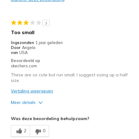
View On Shoes
I'm Into Shoes
3
Too small
Ingezonden
1 jaar geleden
Door
Angela
van
USA
Beoordeeld op
skechers.com
These are so cute but run small. I suggest sizing up a half
size.
Vertaling weergeven
Meer details
Pluspunten
Was deze beoordeling behulpzaam?
Attractive Design
2
0
Stylish