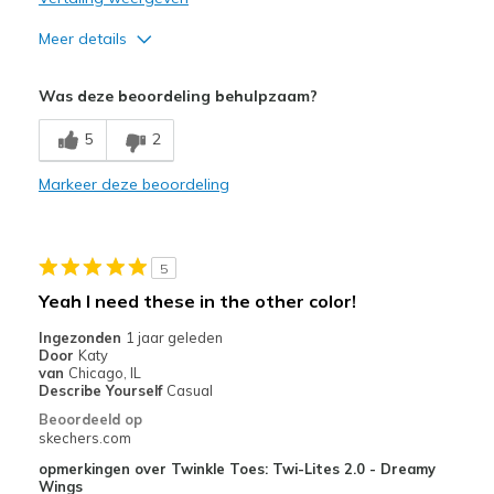
Meer details
Pluspunten
Was deze beoordeling behulpzaam?
Attractive Design
5
2
Breathe Well
Markeer deze beoordeling
Comfortable
Durable
5
Stylish
Yeah I need these in the other color!
Minpunten
Ingezonden
1 jaar geleden
Door
Katy
Wear Out Quickly
van
Chicago, IL
Describe Yourself
Casual
Width
Feels true to width
Beoordeeld op
Sizing
Feels true to size
skechers.com
opmerkingen over Twinkle Toes: Twi-Lites 2.0 - Dreamy
Wings