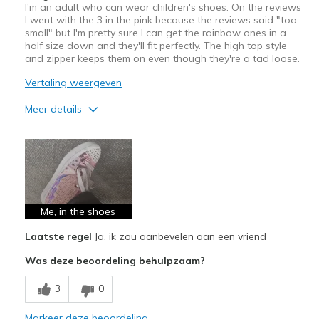
I'm an adult who can wear children's shoes. On the reviews
I went with the 3 in the pink because the reviews said "too
small" but I'm pretty sure I can get the rainbow ones in a
half size down and they'll fit perfectly. The high top style
and zipper keeps them on even though they're a tad loose.
Vertaling weergeven
Meer details
Pluspunten
Attractive Design
Comfortable
Stylish
Me, in the shoes
Laatste regel
Ja, ik zou aanbevelen aan een vriend
Beste toepassingen
Was deze beoordeling behulpzaam?
Casual Wear
3
0
Width
Feels true to width
Sizing
Feels half size too big
Markeer deze beoordeling