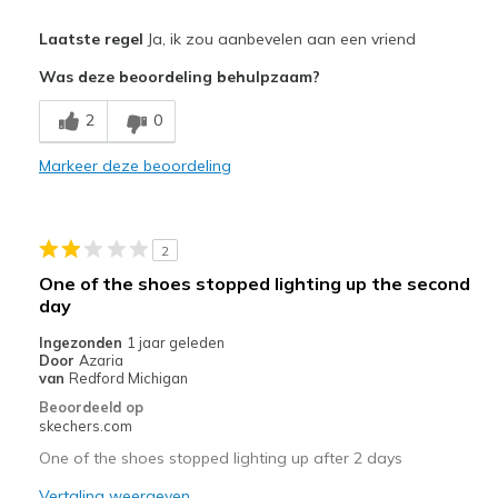
Pluspunten
Laatste regel
Ja, ik zou aanbevelen aan een vriend
Attractive Design
Was deze beoordeling behulpzaam?
Breathe Well
2
0
Comfortable
Markeer deze beoordeling
Durable
Stylish
2
Beste toepassingen
One of the shoes stopped lighting up the second
day
Casual Wear
Ingezonden
1 jaar geleden
Width
Feels true to width
Door
Azaria
van
Redford Michigan
Sizing
Feels true to size
Beoordeeld op
View On Shoes
I'm Into Shoes
skechers.com
One of the shoes stopped lighting up after 2 days
Vertaling weergeven