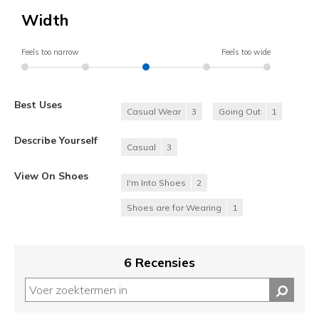
Width
Feels too narrow
Feels too wide
Best Uses
Casual Wear
3
Going Out
1
Describe Yourself
Casual
3
View On Shoes
I'm Into Shoes
2
Shoes are for Wearing
1
6 Recensies