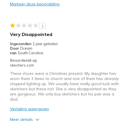
Markeer deze beoordeling
Width
Feels true to width
Sizing
Feels half size too small
1
Very Disappointed
Ingezonden
1 jaar geleden
Door
Dream
van
South Carolina
Beoordeeld op
skechers.com
These shoes were a Christmas present. My daughter has
worn them 3 times to church and one of them has already
stopped lighting up. We usually have really good luck with
sketchers but these not. She is very disappointed as they
are gorgeous. We only buy sketchers but his pair was a
dud.
Vertaling weergeven
Meer details