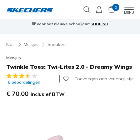
0
Men
MENU
⭐
Skechers VIP:
45 dagen retourrecht voor leden
Meld je aan
⭐
🎁
…
Kids
Meisjes
Sneakers
Meisjes
Twinkle Toes: Twi-Lites 2.0 - Dreamy Wings
5 van de 5 klantbeoordelingen
Toevoegen aan verlanglijstje
6 beoordelingen
€ 70,00
inclusief BTW