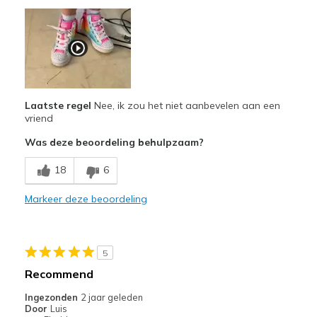
Pluspunten
Attractive Design
Minpunten
Poor Quality
Laatste regel
Nee, ik zou het niet aanbevelen aan een
Width
Feels true to width
vriend
Sizing
Feels true to size
Was deze beoordeling behulpzaam?
18
6
Markeer deze beoordeling
5
Recommend
Ingezonden
2 jaar geleden
Door
Luis