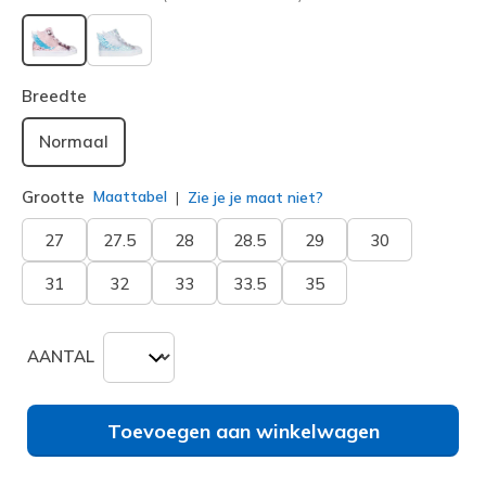
geselecteerd
Breedte
Normaal
Grootte
Maattabel
Zie je je maat niet?
27
27.5
28
28.5
29
30
31
32
33
33.5
35
AANTAL
Toevoegen aan winkelwagen