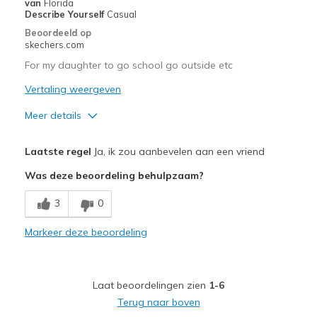
van
Florida
Describe Yourself
Casual
Beoordeeld op
skechers.com
For my daughter to go school go outside etc
Vertaling weergeven
Meer details
Pluspunten
Laatste regel
Ja, ik zou aanbevelen aan een vriend
Attractive Design
Was deze beoordeling behulpzaam?
Breathe Well
3
0
Comfortable
Markeer deze beoordeling
Beste toepassingen
Casual Wear
Laat beoordelingen zien
1-6
Going Out
Terug naar boven