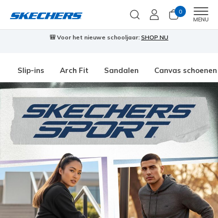
0
Men
MENU
🎒 Voor het nieuwe schooljaar:
SHOP NU
Slip-ins
Arch Fit
Sandalen
Canvas schoenen