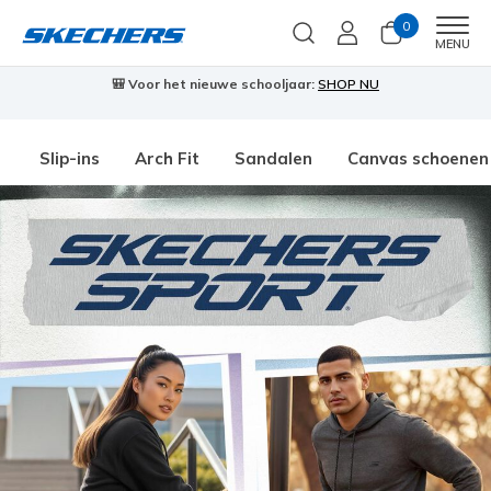
0
Men
MENU
🎒 Voor het nieuwe schooljaar:
SHOP NU
Slip-ins
Arch Fit
Sandalen
Canvas schoenen