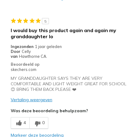
Durable
Stylish
5
Minpunten
I would buy this product again and again my
granddaughter lo
Wear Out Quickly
Ingezonden
1 jaar geleden
Beste toepassingen
Door
Celly
van
Hawthorne CA.
Casual Wear
Beoordeeld op
skechers.com
Going Out
MY GRANDDAUGHTER SAYS THEY ARE VERY
Special Occasions
COMFORTABLE AND LIGHT WEIGHT GREAT FOR SCHOOL
😊 BRING THEM BACK PLEASE ❤️
Travel
Vertaling weergeven
Width
Feels true to width
Was deze beoordeling behulpzaam?
Sizing
Feels true to size
View On Shoes
I'm Really Into Shoes
4
0
Markeer deze beoordeling