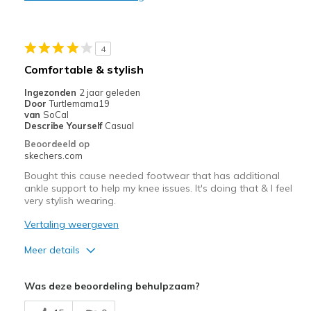
4
Comfortable & stylish
Ingezonden
2 jaar geleden
Door
Turtlemama19
van
SoCal
Describe Yourself
Casual
Beoordeeld op
skechers.com
Bought this cause needed footwear that has additional
ankle support to help my knee issues. It's doing that & I feel
very stylish wearing.
Vertaling weergeven
Meer details
Pluspunten
Was deze beoordeling behulpzaam?
Attractive Design