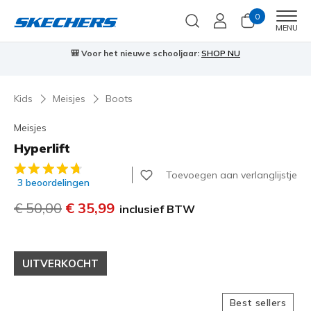
0
Men
MENU
🎒 Voor het nieuwe schooljaar:
SHOP NU
Kids
Meisjes
Boots
Meisjes
Hyperlift
5 van de 5 klantbeoordelingen
Toevoegen aan verlanglijstje
3 beoordelingen
Prijs verlaagd van
€ 50,00
naar
€ 35,99
inclusief BTW
UITVERKOCHT
Best sellers