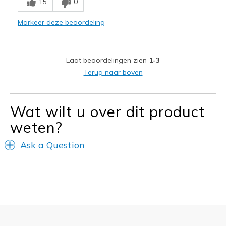
15
0
Comfortable
Markeer deze beoordeling
Stylish
Beste toepassingen
Laat beoordelingen zien
1-3
Casual Wear
Terug naar boven
Travel
Width
Feels true to width
Wat wilt u over dit product
Sizing
Feels true to size
weten?
View On Shoes
I'm Into Shoes
Ask a Question