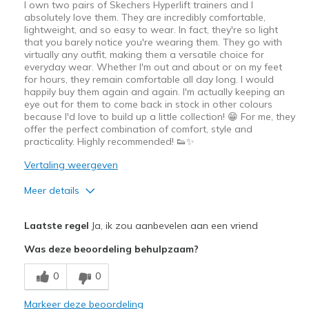
I own two pairs of Skechers Hyperlift trainers and I
absolutely love them. They are incredibly comfortable,
lightweight, and so easy to wear. In fact, they're so light
that you barely notice you're wearing them. They go with
virtually any outfit, making them a versatile choice for
everyday wear. Whether I'm out and about or on my feet
for hours, they remain comfortable all day long. I would
happily buy them again and again. I'm actually keeping an
eye out for them to come back in stock in other colours
because I'd love to build up a little collection! 😁 For me, they
offer the perfect combination of comfort, style and
practicality. Highly recommended! 👟✨
Vertaling weergeven
Meer details
Pluspunten
Laatste regel
Ja, ik zou aanbevelen aan een vriend
Attractive Design
Was deze beoordeling behulpzaam?
Breathe Well
0
0
Comfortable
Markeer deze beoordeling