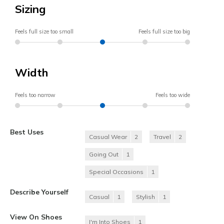
Sizing
Feels full size too small
Feels full size too big
Width
Feels too narrow
Feels too wide
Best Uses
Casual Wear
2
Travel
2
Going Out
1
Special Occasions
1
Describe Yourself
Casual
1
Stylish
1
View On Shoes
I'm Into Shoes
1