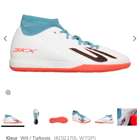
Kleur
Wit / Turkoois
(#
252170L
WTQP
)