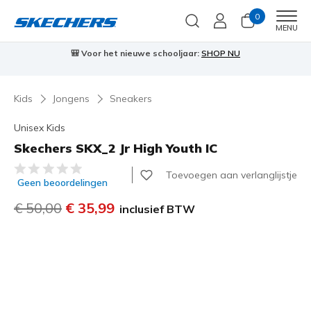
0
Men
MENU
🎒 Voor het nieuwe schooljaar:
SHOP NU
Kids
Jongens
Sneakers
Unisex Kids
Skechers SKX_2 Jr High Youth IC
3,2 van de 5 klantbeoordelingen
Toevoegen aan verlanglijstje
Geen beoordelingen
Prijs verlaagd van
€ 50,00
naar
€ 35,99
inclusief BTW