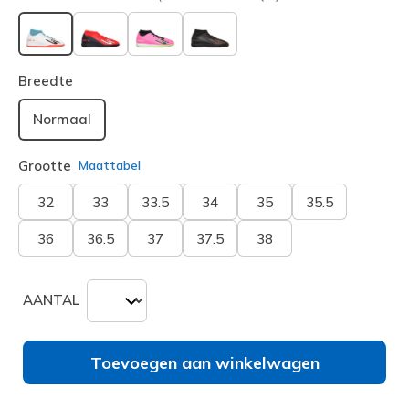
geselecteerd
Breedte
Normaal
Grootte
Maattabel
32
33
33.5
34
35
35.5
36
36.5
37
37.5
38
AANTAL
Toevoegen aan winkelwagen