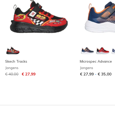
Skech Tracks
Microspec Advance
Jongens
Jongens
Prijs verlaagd van
naar
-
€ 40,00
€ 27,99
€ 27,99
€ 35,00