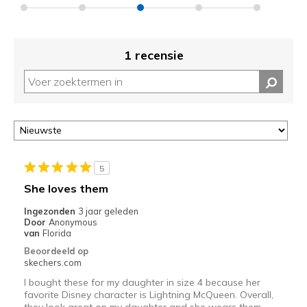
1 recensie
5
She loves them
Ingezonden
3 jaar geleden
Door
Anonymous
van
Florida
Beoordeeld op
skechers.com
I bought these for my daughter in size 4 because her
favorite Disney character is Lightning McQueen. Overall,
they look great on my daughter and she wears them