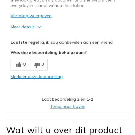
everyday in school without hesitation.
Vertaling weergeven
Meer details
Pluspunten
Laatste regel
Ja, ik zou aanbevelen aan een vriend
Her favorite new shoes
Was deze beoordeling behulpzaam?
They look great on my daughter
8
3
Width
Feels true to width
Markeer deze beoordeling
Sizing
Feels true to size
Laat beoordeling zien
1-1
Terug naar boven
Wat wilt u over dit product