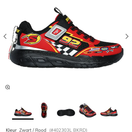
Kleur
Zwart / Rood
(#
402303L
BKRD
)