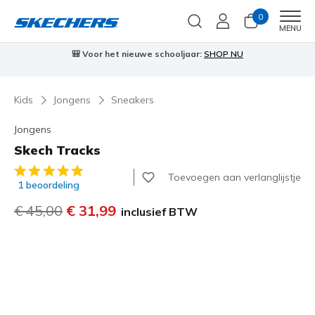
0
Men
MENU
🎒 Voor het nieuwe schooljaar:
SHOP NU
Kids
Jongens
Sneakers
Jongens
Skech Tracks
3,3 van de 5 klantbeoordelingen
Toevoegen aan verlanglijstje
1 beoordeling
Prijs verlaagd van
€ 45,00
naar
€ 31,99
inclusief BTW