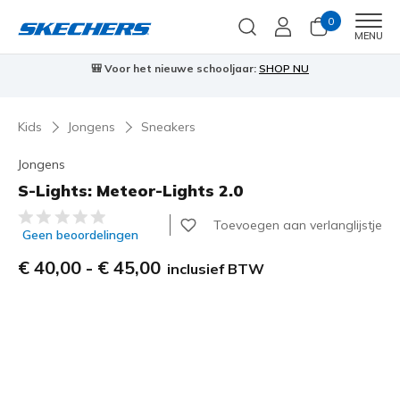
0
Men
MENU
🎒 Voor het nieuwe schooljaar:
SHOP NU
Kids
Jongens
Sneakers
Jongens
S-Lights: Meteor-Lights 2.0
4,4 van de 5 klantbeoordelingen
Toevoegen aan verlanglijstje
Geen beoordelingen
€ 40,00
-
€ 45,00
inclusief BTW