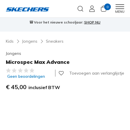
0
Men
MENU
🎒 Voor het nieuwe schooljaar:
SHOP NU
Kids
Jongens
Sneakers
Jongens
Microspec Max Advance
3,9 van de 5 klantbeoordelingen
Toevoegen aan verlanglijstje
Geen beoordelingen
€ 45,00
inclusief BTW