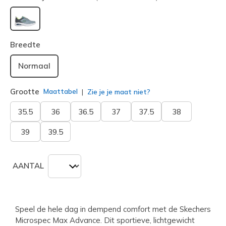
geselecteerd
Breedte
Normaal
Grootte
Maattabel
Zie je je maat niet?
35.5
36
36.5
37
37.5
38
39
39.5
AANTAL
Speel de hele dag in dempend comfort met de Skechers
Microspec Max Advance. Dit sportieve, lichtgewicht