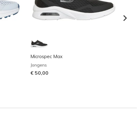
Microspec Max
GO RU
Jongens
Jonge
€ 50,00
€ 45,