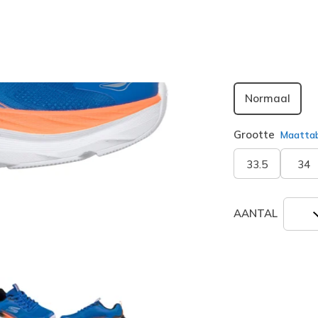
geselecte
Breedte
Normaal
Grootte
Maatta
33.5
34
AANTAL