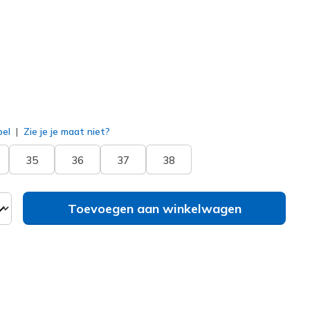
erd
bel
Zie je je maat niet?
35
36
37
38
Toevoegen aan winkelwagen