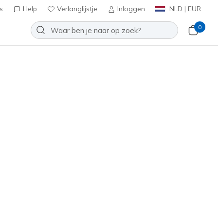
s
Help
Verlanglijstje
Inloggen
NLD | EUR
0
- Paceweaver
Toevoegen aan verlanglijstje
een beoordelingen
tbeoordelingen
inclusief BTW
anje
(#
405146L
BLOR
)