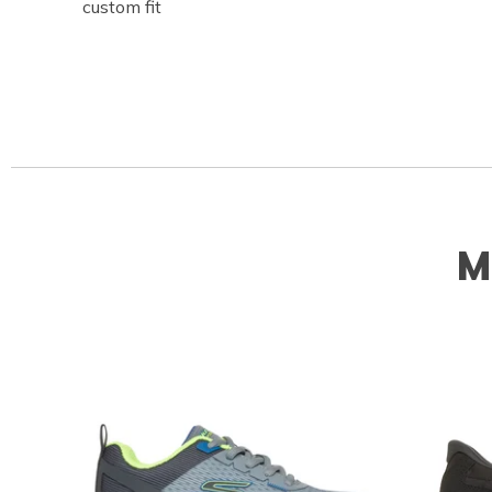
custom fit
M