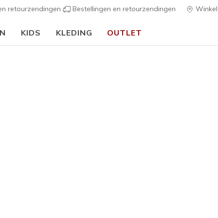
 en retourzendingen
Bestellingen en retourzendingen
Winkel
EN
KIDS
KLEDING
OUTLET
⭐
Skechers VIP:
45 dagen retourrecht voor leden
Meld je aan
⭐
Jongens
Max Run 
G
5 van de 5 klan
€ 45,00
Kleur
Blauw / Or