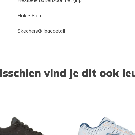
Flexibele buitenzool met grip
Hak 3,8 cm
Skechers® logodetail
isschien vind je dit ook le