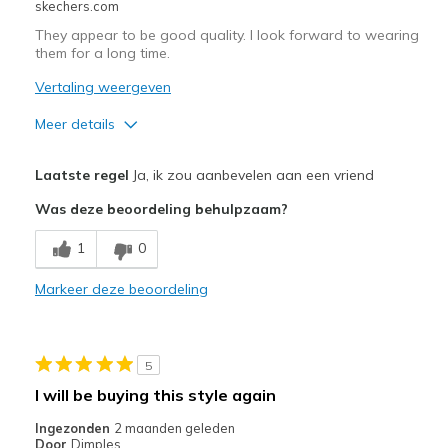
skechers.com
Sizing
Feels true to size
They appear to be good quality. I look forward to wearing
them for a long time.
Vertaling weergeven
Meer details
Pluspunten
Laatste regel
Ja, ik zou aanbevelen aan een vriend
Attractive Design
Was deze beoordeling behulpzaam?
Comfortable
1
0
Durable
Markeer deze beoordeling
Stylish
Minpunten
5
Wish that I did not have to tie them.
I will be buying this style again
Beste toepassingen
Ingezonden
2 maanden geleden
Door
Dimples