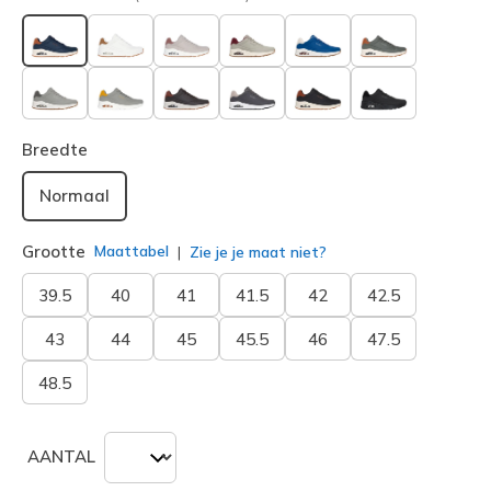
geselecteerd
Breedte
Normaal
Grootte
Maattabel
Zie je je maat niet?
39.5
40
41
41.5
42
42.5
43
44
45
45.5
46
47.5
48.5
AANTAL