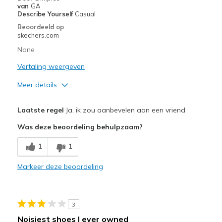
Casual Wear
van
GA
Describe Yourself
Casual
Width
Feels true to width
Beoordeeld op
Sizing
Feels true to size
skechers.com
View On Shoes
Shoes are for Wearing
None
Vertaling weergeven
Meer details
Pluspunten
Laatste regel
Ja, ik zou aanbevelen aan een vriend
Attractive Design
Was deze beoordeling behulpzaam?
Breathe Well
1
1
Comfortable
Markeer deze beoordeling
Durable
Beste toepassingen
3
Casual Wear
Noisiest shoes I ever owned