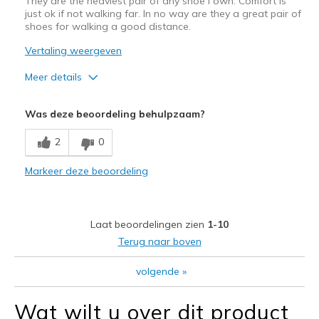
They are the heaviest pair of any shoe I own. Comfort is
just ok if not walking far. In no way are they a great pair of
shoes for walking a good distance.
Vertaling weergeven
Meer details
Pluspunten
Was deze beoordeling behulpzaam?
Attractive Design
2
0
Beste toepassingen
Markeer deze beoordeling
Casual Wear
Going Out
Laat beoordelingen zien
1-10
Special Occasions
Terug naar boven
Width
Feels true to width
volgende
»
Sizing
Feels true to size
Wat wilt u over dit product