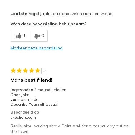
Pluspunten
Laatste regel
Ja, ik zou aanbevelen aan een vriend
Attractive Design
Was deze beoordeling behulpzaam?
Comfortable
1
0
Stylish
Markeer deze beoordeling
Minpunten
Eyelets are a bit too small for the flat laces.
5
Or, round laces are needed.
Mans best friend!
Beste toepassingen
Ingezonden
1 maand geleden
Door
John
Casual Wear
van
Loma linda
Describe Yourself
Casual
Width
Feels true to width
Beoordeeld op
Sizing
Feels true to size
skechers.com
View On Shoes
Shoes are for Wearing
Really nice walking show. Pairs well for a casual day out on
the town.