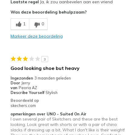
Laatste regel
Ja, ik zou aanbevelen aan een vriend
Comfortable
Was deze beoordeling behulpzaam?
Beste toepassingen
1
0
Casual Wear
Markeer deze beoordeling
Travel
Width
Feels true to width
3
Sizing
Feels true to size
Good looking shoe but heavy
View On Shoes
I'm Into Shoes
Ingezonden
3 maanden geleden
Door
Jerry
van
Peoria AZ
Describe Yourself
Stylish
Beoordeeld op
skechers.com
opmerkingen over UNO - Suited On Air
I own several pair of Sketchers and these are the best
looking. Look great with shorts or with a pair of chino
slacks if dressing up a bit. What I don't like is their weight!