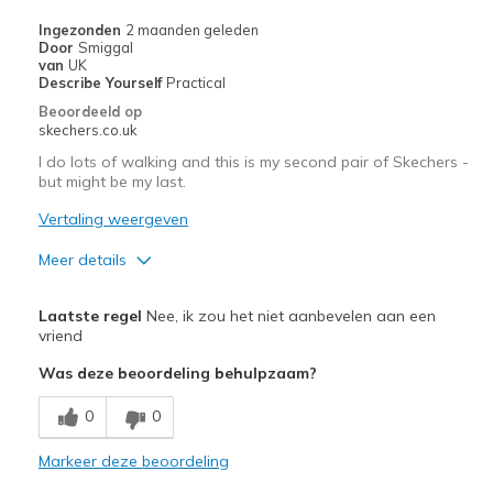
Going Out
Ingezonden
2 maanden geleden
Door
Smiggal
Travel
van
UK
Describe Yourself
Practical
Width
Feels true to width
Beoordeeld op
skechers.co.uk
Sizing
Feels true to size
View On Shoes
Shoes are for Wearing
I do lots of walking and this is my second pair of Skechers -
but might be my last.
Vertaling weergeven
Meer details
Pluspunten
Laatste regel
Nee, ik zou het niet aanbevelen aan een
Comfortable
vriend
Was deze beoordeling behulpzaam?
Beste toepassingen
Casual Wear
0
0
Width
Markeer deze beoordeling
Feels true to width
Sizing
Feels true to size