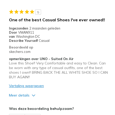
View On Shoes
Shoes are for Wearing
5
One of the best Casual Shoes I've ever owned!!
Ingezonden
2 maanden geleden
Door
VMAN911
van
Washington DC
Describe Yourself
Casual
Beoordeeld op
skechers.com
opmerkingen over UNO - Suited On Air
Love this Shoe!! Very Comfortable and easy to Clean. Can
be worn with any type of casual outfits, one of the best
shoes I own!! BRING BACK THE ALL WHITE SHOE SO I CAN
BUY AGAIN!!
Vertaling weergeven
Meer details
Pluspunten
Was deze beoordeling behulpzaam?
Attractive Design