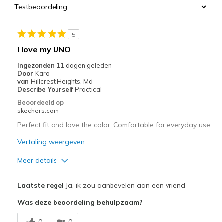
5
I love my UNO
Ingezonden
11 dagen geleden
Door
Karo
van
Hillcrest Heights, Md
Describe Yourself
Practical
Beoordeeld op
skechers.com
Perfect fit and love the color. Comfortable for everyday use.
Vertaling weergeven
Meer details
Pluspunten
Laatste regel
Ja, ik zou aanbevelen aan een vriend
Attractive Design
Was deze beoordeling behulpzaam?
Breathe Well
0
0