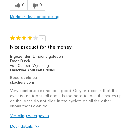
Piepen na een tijd
0
0
Weinig airflow
Markeer deze beoordeling
4
Nice product for the money.
Ingezonden
1 maand geleden
Door
Butch
van
Casper, Wyoming
Describe Yourself
Casual
Beoordeeld op
skechers.com
Very comfortable and look good. Only real con is that the
eyelets are too small and it is too hard to lace the shoes up
as the laces do not slide in the eyelets as all the other
shoes that I own do.
Vertaling weergeven
Meer details