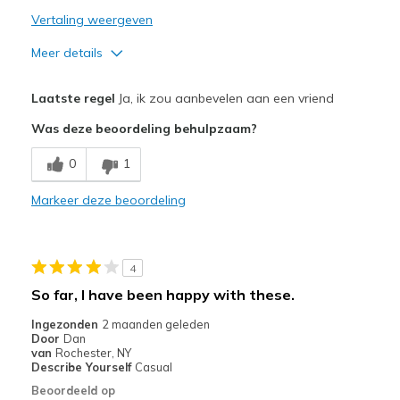
Vertaling weergeven
Meer details
Pluspunten
Laatste regel
Ja, ik zou aanbevelen aan een vriend
Attractive Design
Was deze beoordeling behulpzaam?
Breathe Well
0
1
Comfortable
Markeer deze beoordeling
Durable
Stylish
4
Beste toepassingen
So far, I have been happy with these.
Casual Wear
Ingezonden
2 maanden geleden
Door
Dan
Travel
van
Rochester, NY
Describe Yourself
Casual
Width
Feels true to width
Beoordeeld op