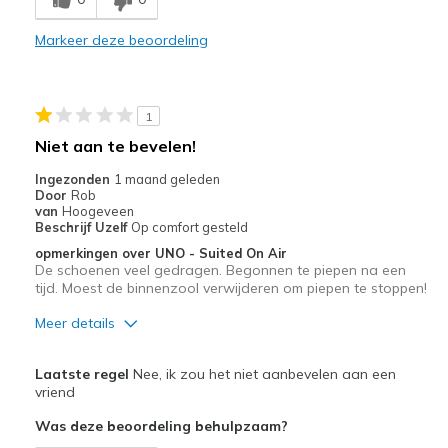
Comfortable
Markeer deze beoordeling
Durable
Stylish
1
Beste toepassingen
Niet aan te bevelen!
Casual Wear
Ingezonden
1 maand geleden
Door
Rob
Going Out
van
Hoogeveen
Beschrijf Uzelf
Op comfort gesteld
Travel
opmerkingen over UNO - Suited On Air
De schoenen veel gedragen. Begonnen te piepen na een
Width
Feels true to width
tijd. Moest de binnenzool verwijderen om piepen te stoppen!
Sizing
Feels true to size
Meer details
View On Shoes
Shoes are for Wearing
Pluspunten
Laatste regel
Nee, ik zou het niet aanbevelen aan een
Goede demping
vriend
Was deze beoordeling behulpzaam?
Minpunten