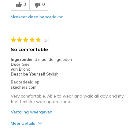
3
0
Comfortable
Markeer deze beoordeling
Durable
Beste toepassingen
5
Casual Wear
So comfortable
Going Out
Ingezonden
3 maanden geleden
Door
Gee
Width
Feels true to width
van
Bronx
Describe Yourself
Stylish
Sizing
Feels true to size
Beoordeeld op
skechers.com
Very comfortable. Able to wear and walk all day and my
feet feel like walking on clouds.
Vertaling weergeven
Meer details
Pluspunten