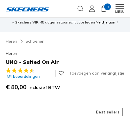
0
Men
MENU
⭐
Skechers VIP:
45 dagen retourrecht voor leden
Meld je aan
⭐
🎁
Heren
Schoenen
Heren
UNO - Suited On Air
4,5 van de 5 klantbeoordelingen
Toevoegen aan verlanglijstje
84 beoordelingen
€ 80,00
inclusief BTW
Best sellers