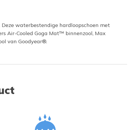
za. Deze waterbestendige hardloopschoen met
hers Air-Cooled Goga Mat™ binnenzool, Max
ool van Goodyear®.
uct