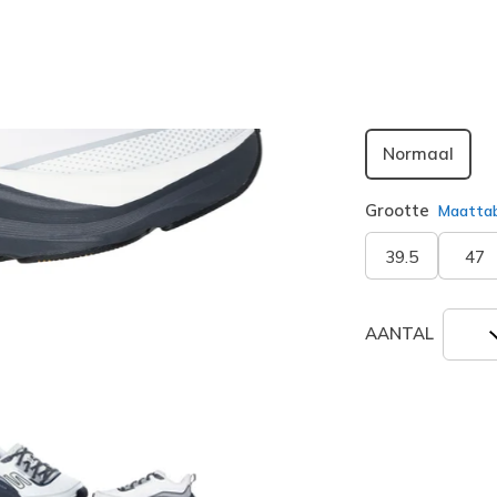
geselecte
Breedte
Normaal
Grootte
Maatta
39.5
47
AANTAL