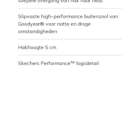
soepele overgang van hak naar neus
Slipvaste high-performance buitenzool van
Goodyear® voor natte en droge
omstandigheden
Hakhoogte 5 cm
Skechers Performance™ logodetail