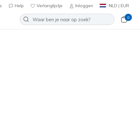
s
Help
Verlanglijstje
Inloggen
NLD | EUR
0
of: Max Run - Vorteza
Toevoegen aan verlanglijstje
4 beoordelingen
tbeoordelingen
0
inclusief BTW
skool
(#
221003
WCC
)