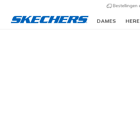
Bestellingen
DAMES
HER
Heren
Schoenen
Sneakers
Sportieve sneak