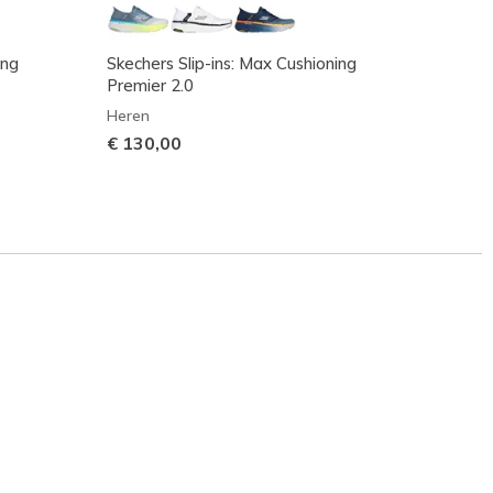
ing
Skechers Slip-ins: Max Cushioning
Skeche
Premier 2.0
Heren
Heren
€ 115
€ 130,00