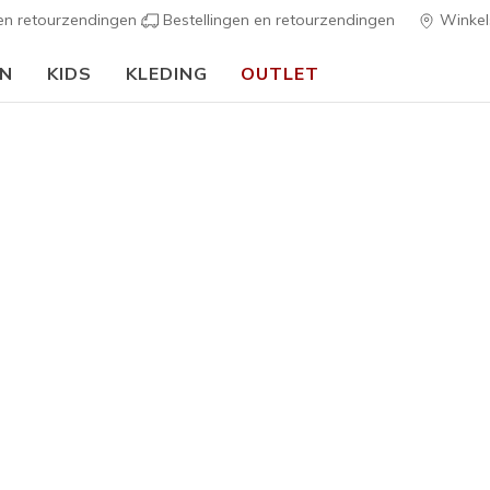
 en retourzendingen
Bestellingen en retourzendingen
Winkel
EN
KIDS
KLEDING
OUTLET
⭐
Skechers VIP:
45 dagen retourrecht voor leden
Meld je aan
⭐
ers
Heren
Waterdicht
Waterpro
3
5 van de 5 klan
€ 120,0
Kleur
Wit / Hout