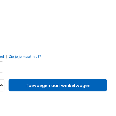
220415
SLT
)
erd
bel
Zie je je maat niet?
Toevoegen aan winkelwagen