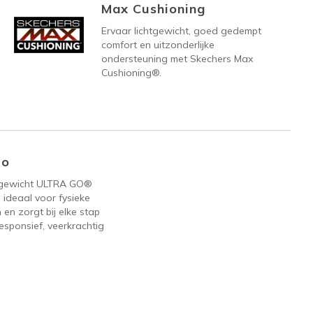
Max Cushioning
Ervaar lichtgewicht, goed gedempt
comfort en uitzonderlijke
ondersteuning met Skechers Max
Cushioning®.
Go
tgewicht ULTRA GO®
 ideaal voor fysieke
n en zorgt bij elke stap
esponsief, veerkrachtig