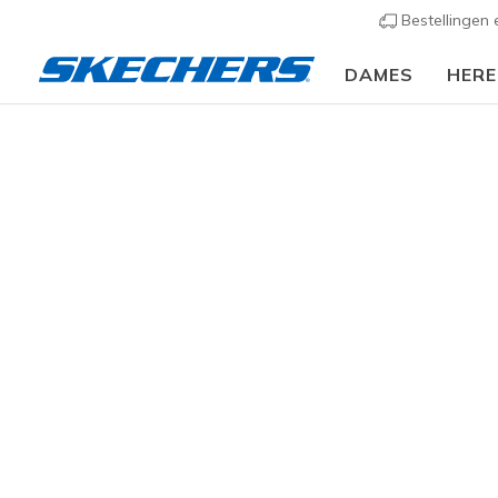
Bestellingen
DAMES
HER
Heren
Schoenen
Sneakers
Sportieve sneak