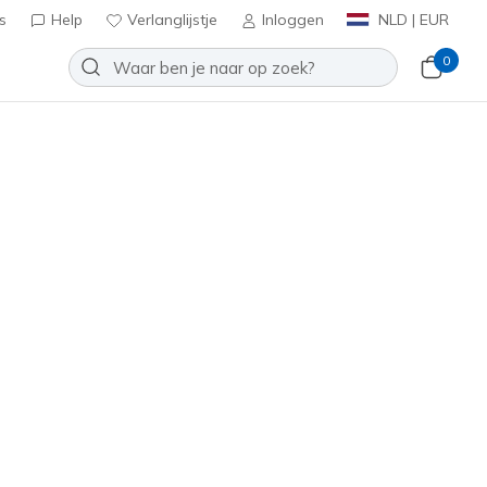
s
Help
Verlanglijstje
Inloggen
NLD | EUR
0
Slip-ins: Max Cushioning Glide-
Toevoegen aan verlanglijstje
0 beoordelingen
antbeoordelingen
0
inclusief BTW