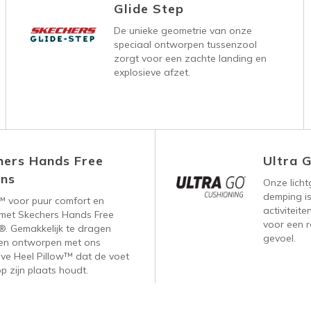
Glide Step
De unieke geometrie van onze
speciaal ontworpen tussenzool
zorgt voor een zachte landing en
explosieve afzet.
hers Hands Free
Ultra 
Ins
Onze lich
demping is
™ voor puur comfort en
activiteite
met Skechers Hands Free
voor een r
s®. Gemakkelijk te dragen
gevoel.
en ontworpen met ons
eve Heel Pillow™ dat de voet
op zijn plaats houdt.