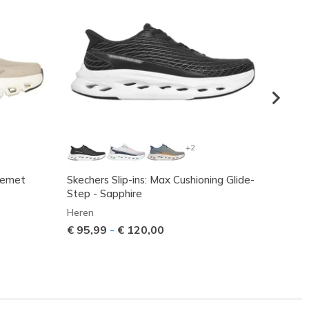
+2
remet
Skechers Slip-ins: Max Cushioning Glide-
Skeche
Step - Sapphire
2.0 - 
Heren
Heren
€ 95,99
-
€ 120,00
€ 110