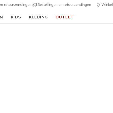
 en retourzendingen
Bestellingen en retourzendingen
Winkel
EN
KIDS
KLEDING
OUTLET
🎒 Voor het nieuwe schooljaar:
SHOP NU
ers
Heren
Skechers 
Step
2
4,1 van de 5 kl
€ 120,0