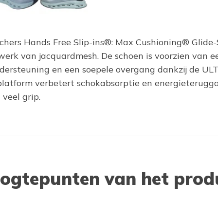
echers Hands Free Slip-ins®: Max Cushioning® Glide
werk van jacquardmesh. De schoen is voorzien van 
dersteuning en een soepele overgang dankzij de U
atform verbetert schokabsorptie en energieteruggave
veel grip.
ogtepunten van het prod