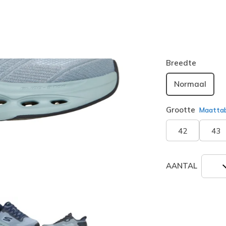
Kleur
Leigrijs
(#
geselecte
Breedte
Normaal
Grootte
Maatta
42
43
AANTAL