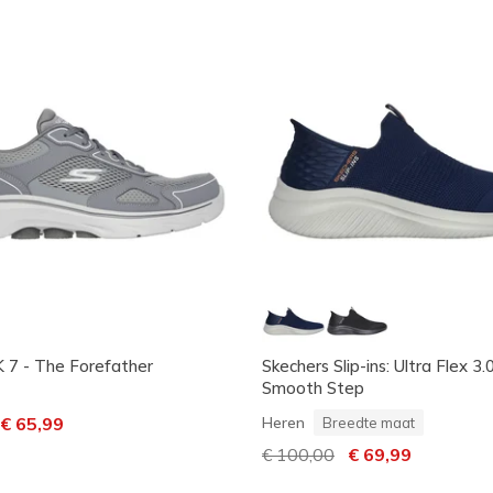
7 - The Forefather
Skechers Slip-ins: Ultra Flex 3.0
Smooth Step
laagd van
aar
€ 65,99
Heren
Breedte maat
Prijs verlaagd van
€ 100,00
naar
€ 69,99