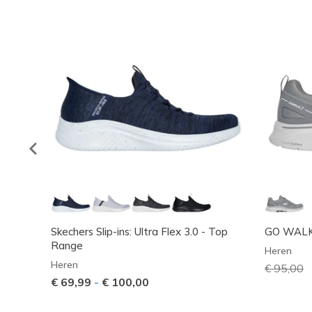
Skechers Slip-ins: Ultra Flex 3.0 - Top
GO WALK 
Range
Heren
Heren
Prijs ver
€ 95,00
n
€ 69,99
-
€ 100,00