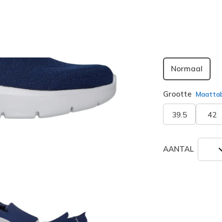
geselecte
Breedte
Normaal
Grootte
Maatta
39.5
42
AANTAL