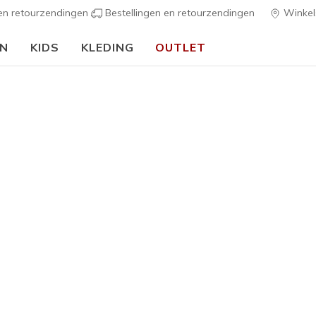
 en retourzendingen
Bestellingen en retourzendingen
Winkel
EN
KIDS
KLEDING
OUTLET
ers
Heren
Skechers 
8
5 van de 5 klan
Prijs ver
€ 80,00
n
Kleur
Marine
(#