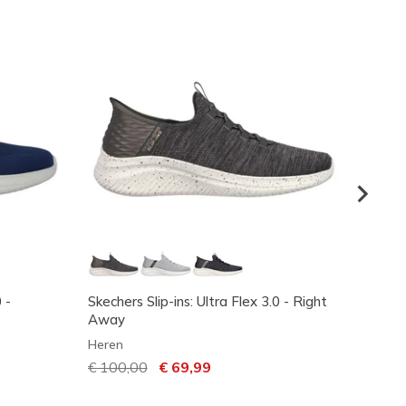
 -
Skechers Slip-ins: Ultra Flex 3.0 - Right
Skeche
Away
Smoot
Heren
Heren
Prijs verlaagd van
€ 100,00
naar
€ 69,99
€ 71,