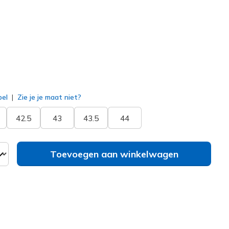
erd
bel
Zie je je maat niet?
42.5
43
43.5
44
Toevoegen aan winkelwagen