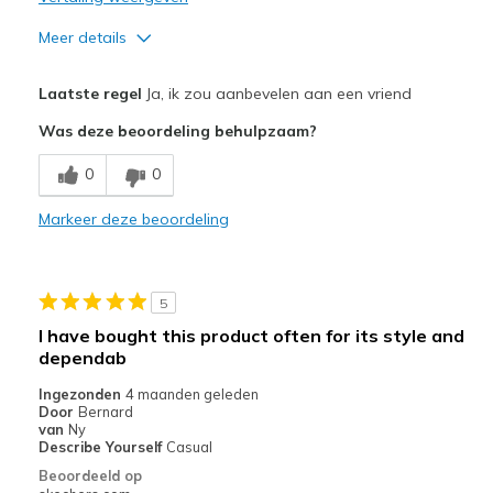
Meer details
Pluspunten
Laatste regel
Ja, ik zou aanbevelen aan een vriend
Attractive Design
Was deze beoordeling behulpzaam?
Comfortable
0
0
Stylish
Markeer deze beoordeling
Beste toepassingen
Casual Wear
5
Width
Feels true to width
I have bought this product often for its style and
Sizing
Feels true to size
dependab
View On Shoes
Shoes are for Wearing
Ingezonden
4 maanden geleden
Door
Bernard
van
Ny
Describe Yourself
Casual
Beoordeeld op