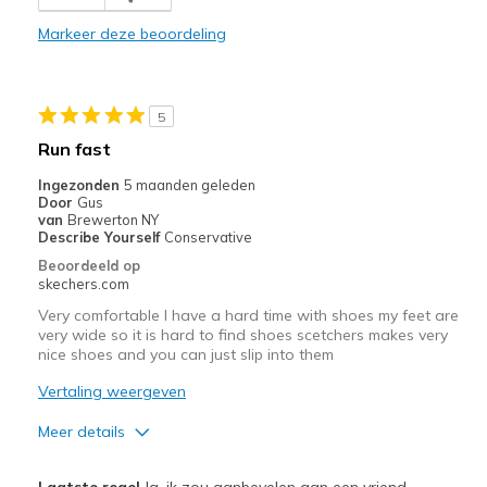
Durable
Markeer deze beoordeling
Beste toepassingen
Casual Wear
5
Travel
Run fast
Width
Feels true to width
Ingezonden
5 maanden geleden
Door
Gus
View On Shoes
Shoes are for Wearing
van
Brewerton NY
Describe Yourself
Conservative
Beoordeeld op
skechers.com
Very comfortable I have a hard time with shoes my feet are
very wide so it is hard to find shoes scetchers makes very
nice shoes and you can just slip into them
Vertaling weergeven
Meer details
Pluspunten
Laatste regel
Ja, ik zou aanbevelen aan een vriend