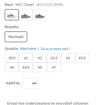
Kleur
Wit / Zwart
(#
221120
WBK
)
geselecteerd
Breedte
Normaal
Grootte
Maattabel
Zie je je maat niet?
39.5
41
42
42.5
43
43.5
44
44.5
45
47
AANTAL
Ervaar hoe ondersteunend en innovatief schoenen