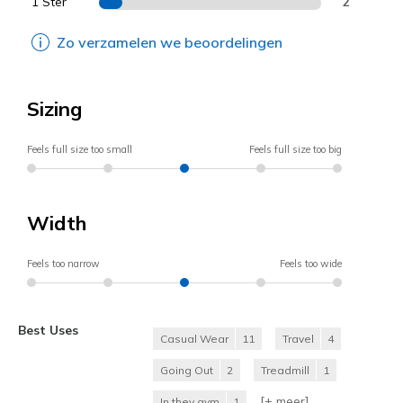
1 Ster
2
Zo verzamelen we beoordelingen
Sizing
Feels full size too small
Feels full size too big
Width
Feels too narrow
Feels too wide
Best Uses
Casual Wear
11
Travel
4
Going Out
2
Treadmill
1
[+
meer
]
In they gym
1