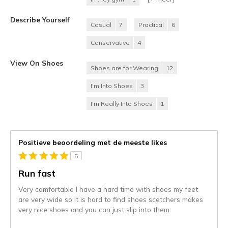
Describe Yourself
Casual
7
Practical
6
Conservative
4
View On Shoes
Shoes are for Wearing
12
I'm Into Shoes
3
I'm Really Into Shoes
1
Positieve beoordeling met de meeste likes
5
Run fast
Very comfortable I have a hard time with shoes my feet
are very wide so it is hard to find shoes scetchers makes
very nice shoes and you can just slip into them