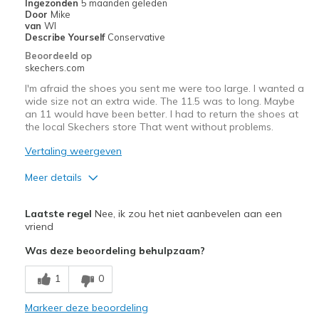
Ingezonden
5 maanden geleden
Door
Mike
Sizing
Feels true to size
van
WI
View On Shoes
Shoes are for Wearing
Describe Yourself
Conservative
Beoordeeld op
skechers.com
I'm afraid the shoes you sent me were too large. I wanted a
wide size not an extra wide. The 11.5 was to long. Maybe
an 11 would have been better. I had to return the shoes at
the local Skechers store That went without problems.
Vertaling weergeven
Meer details
Pluspunten
Laatste regel
Nee, ik zou het niet aanbevelen aan een
Attractive Design
vriend
Was deze beoordeling behulpzaam?
Comfortable
1
0
Stylish
Markeer deze beoordeling
Beste toepassingen