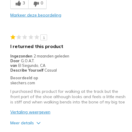
3
0
Stylish
Markeer deze beoordeling
Beste toepassingen
Casual Wear
1
Width
Feels true to width
I returned this product
Sizing
Feels true to size
Ingezonden
2 maanden geleden
View On Shoes
Shoes are for Wearing
Door
G.O.A.T.
van
El Segundo, CA
Describe Yourself
Casual
Beoordeeld op
skechers.com
I purchased this product for walking at the track but the
front part of the shoe although looks and feels a little mesh
is stiff and when walking bends into the bone of my big toe
Vertaling weergeven
Meer details