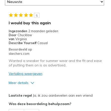
of
door
<a
5
href="javascript:location.href=location.pathname;">hier</a>
I would buy this again
de
page
Ingezonden
2 maanden geleden
Door
Chucklaw
met
van
Virginia
de
Describe Yourself
Casual
migratiegeschiedenis
Beoordeeld op
van
skechers.com
de
Wanted a sneaker for summer wear and the fit and ease
page_id
of putting them on is as advertised.
te
bezoeken.
Vertaling weergeven
Meer details
Pluspunten
Laatste regel
Ja, ik zou aanbevelen aan een vriend
Attractive Design
Was deze beoordeling behulpzaam?
Comfortable