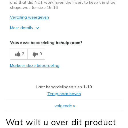
and that did NOT work. Even the insert to keep the shoe
shape was for size 15-16
Vertaling weergeven
Meer details
Sizing
Feels full size too big
Was deze beoordeling behulpzaam?
View On Shoes
Shoes are for Wearing
2
0
Markeer deze beoordeling
Laat beoordelingen zien
1-10
Terug naar boven
volgende
»
Wat wilt u over dit product