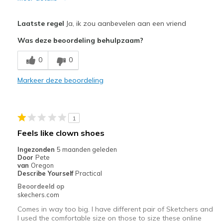
Pluspunten
Laatste regel
Ja, ik zou aanbevelen aan een vriend
Attractive Design
Was deze beoordeling behulpzaam?
Comfortable
0
0
Durable
Markeer deze beoordeling
Stylish
Beste toepassingen
1
Casual Wear
Feels like clown shoes
Treadmill
Ingezonden
5 maanden geleden
Door
Pete
Width
Feels true to width
van
Oregon
Describe Yourself
Practical
Sizing
Feels true to size
Beoordeeld op
View On Shoes
I'm Into Shoes
skechers.com
Comes in way too big. I have different pair of Sketchers and
I used the comfortable size on those to size these online