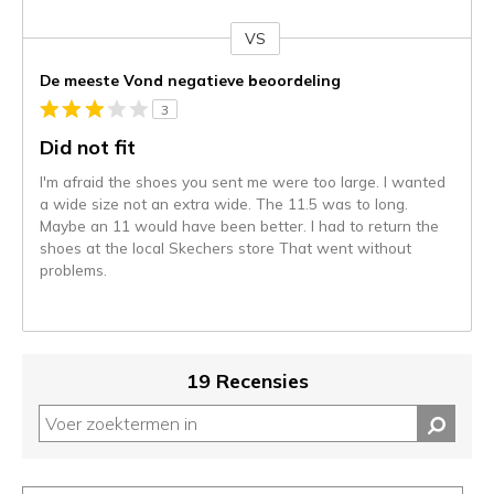
VS
Je
content
De meeste Vond negatieve beoordeling
wordt
3
momenteel
gemigreerd
Did not fit
naar
I'm afraid the shoes you sent me were too large. I wanted
de
a wide size not an extra wide. The 11.5 was to long.
niejee
Maybe an 11 would have been better. I had to return the
page_id.
shoes at the local Skechers store That went without
Je
problems.
kunt
de
status
van
je
19 Recensies
migratie
controleren
op
deze
page