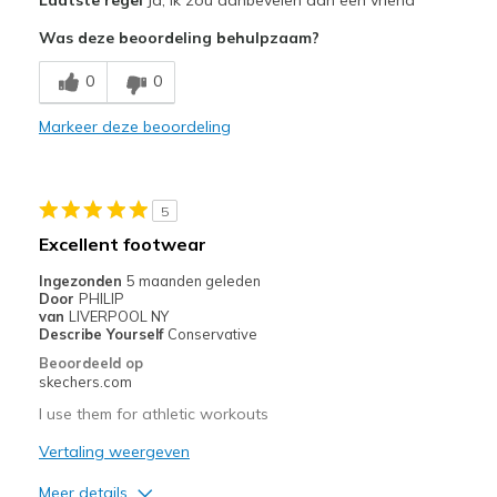
Comfortable
Was deze beoordeling behulpzaam?
Beste toepassingen
0
0
Casual Wear
Markeer deze beoordeling
Width
Feels true to width
Sizing
Feels true to size
5
Excellent footwear
Ingezonden
5 maanden geleden
Door
PHILIP
van
LIVERPOOL NY
Describe Yourself
Conservative
Beoordeeld op
skechers.com
I use them for athletic workouts
Vertaling weergeven
Meer details