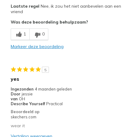
Pluspunten
Laatste regel
Nee, ik zou het niet aanbevelen aan een
Attractive Design
vriend
Was deze beoordeling behulpzaam?
Breathe Well
1
0
Stylish
Markeer deze beoordeling
Width
Feels true to width
Sizing
Feels true to size
View On Shoes
I'm Really Into Shoes
5
yes
Ingezonden
4 maanden geleden
Door
jessie
van
OH
Describe Yourself
Practical
Beoordeeld op
skechers.com
wear it
Vertaling weergeven