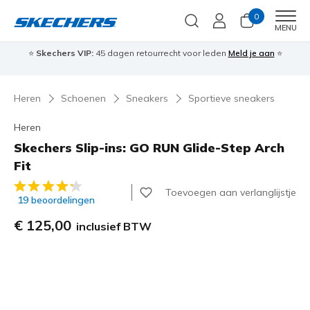
0
Men
MENU
⭐
Skechers VIP:
45 dagen retourrecht voor leden
Meld je aan
⭐
🎁
Heren
Schoenen
Sneakers
Sportieve sneakers
Heren
Skechers Slip-ins: GO RUN Glide-Step Arch
Fit
5 van de 5 klantbeoordelingen
Toevoegen aan verlanglijstje
19 beoordelingen
€ 125,00
inclusief BTW