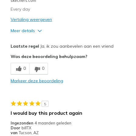
skechers.com
Every day
Vertaling weergeven
Meer details
Pluspunten
Laatste regel
Ja, ik zou aanbevelen aan een vriend
Comfortable
Was deze beoordeling behulpzaam?
Minpunten
0
0
Need Break In
Markeer deze beoordeling
Beste toepassingen
Casual Wear
5
Going Out
I would buy this product again
Travel
Ingezonden
4 maanden geleden
Door
billTX
Width
Feels true to width
van
Tucson, AZ