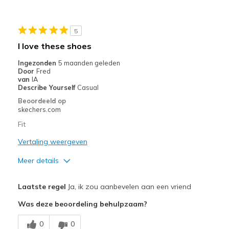
Casual Wear
Width
Feels too wide
5
Sizing
Feels full size too big
I love these shoes
View On Shoes
Shoes are for Wearing
Ingezonden
5 maanden geleden
Door
Fred
van
IA
Describe Yourself
Casual
Beoordeeld op
skechers.com
Fit
Vertaling weergeven
Meer details
Pluspunten
Laatste regel
Ja, ik zou aanbevelen aan een vriend
Attractive Design
Was deze beoordeling behulpzaam?
Comfortable
0
0