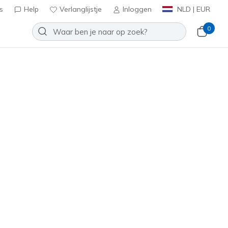
s
Help
Verlanglijstje
Inloggen
NLD | EUR
0
Slip-ins: UNO - Banksia Luxe
Toevoegen aan verlanglijstje
 beoordelingen
tbeoordelingen
inclusief BTW
183023
NVY
)