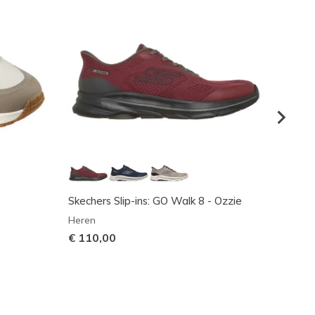
Skechers Slip-ins: GO Walk 8 - Ozzie
UNO - 
Heren
Heren
€ 110,00
€ 80,