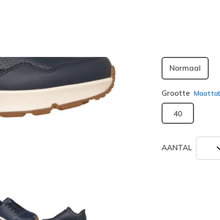
geselecte
Breedte
Normaal
Grootte
Maatta
40
AANTAL