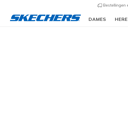
Bestellingen
DAMES
HER
Heren
Schoenen
Sneakers
Casual sneakers