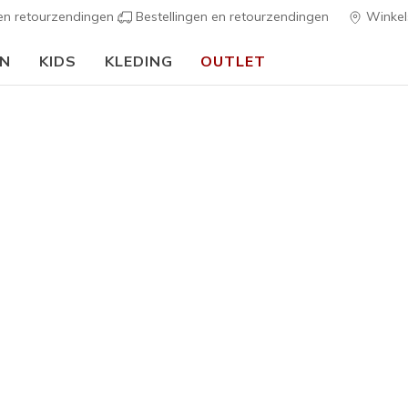
 en retourzendingen
Bestellingen en retourzendingen
Winkel
EN
KIDS
KLEDING
OUTLET
⭐
Skechers VIP:
45 dagen retourrecht voor leden
Meld je aan
⭐
Heren
Skechers 
4
5 van de 5 klan
€ 95,00
Kleur
Marine
(#