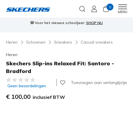
0
Men
MENU
🎒 Voor het nieuwe schooljaar:
SHOP NU
Heren
Schoenen
Sneakers
Casual sneakers
Heren
Skechers Slip-ins Relaxed Fit: Santoro -
Bradford
3,6 van de 5 klantbeoordelingen
Toevoegen aan verlanglijstje
Geen beoordelingen
€ 100,00
inclusief BTW