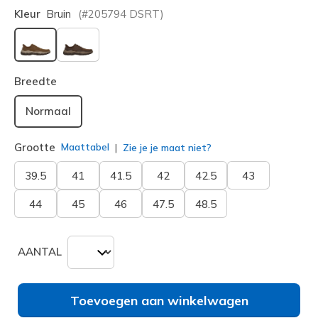
Kleur
Bruin
(#
205794
DSRT
)
geselecteerd
Breedte
Normaal
Grootte
Maattabel
Zie je je maat niet?
39.5
41
41.5
42
42.5
43
44
45
46
47.5
48.5
AANTAL
Toevoegen aan winkelwagen