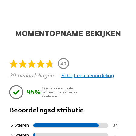
MOMENTOPNAME BEKIJKEN
4.7
39 beoordelingen
Schrijf een beoordeling
Van de ondervraagden
95%
zouden dit aan vrienden
aanbevelen.
Beoordelingsdistributie
5 Sterren
34
4 Sterren
1