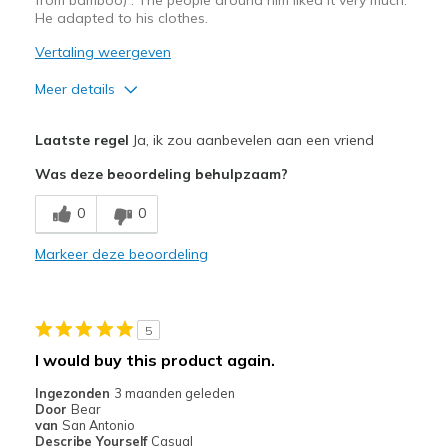
He adapted to his clothes.
Vertaling weergeven
Meer details
Pluspunten
Laatste regel
Ja, ik zou aanbevelen aan een vriend
Attractive Design
Was deze beoordeling behulpzaam?
Breathe Well
0
0
Comfortable
Markeer deze beoordeling
Durable
Stylish
5
Beste toepassingen
I would buy this product again.
Going Out
Ingezonden
3 maanden geleden
Door
Bear
Special Occasions
van
San Antonio
Describe Yourself
Casual