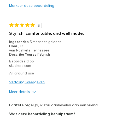
Stylish
Markeer deze beoordeling
Width
Feels true to width
Sizing
Feels half size too small
5
Stylish, comfortable, and well made.
Ingezonden
5 maanden geleden
Door
J.R.
van
Nashville, Tennessee
Describe Yourself
Stylish
Beoordeeld op
skechers.com
All around use
Vertaling weergeven
Meer details
Pluspunten
Laatste regel
Ja, ik zou aanbevelen aan een vriend
Attractive Design
Was deze beoordeling behulpzaam?