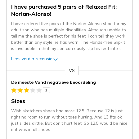
I have purchased 5 pairs of Relaxed Fit:
Norlan-Alonso!
I have ordered five pairs of the Norlan-Alonso shoe for my
adult son who has multiple disabilities. Although unable to
tell me the shoe is perfect for his feet, I can tell they work
better than any style he has worn. The Hands-free Slip-it
is invaluable in that my son can easily slip his feet into t
...
Lees verder recensie
VS
Je
content
De meeste Vond negatieve beoordeling
wordt
3
momenteel
gemigreerd
Sizes
naar
Wish sketchers shoes had more 12.5. Because 12 is just
de
right no room to run without toes hurting. And 13 fits ok
niejee
just slides alittle. But don't hurt feet. So 12.5 would be nice
page_id.
if it was in all shoes
Je
kunt