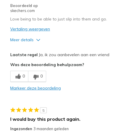
Width
Feels true to width
Beoordeeld op
skechers.com
Sizing
Feels true to size
View On Shoes
I'm Really Into Shoes
Love being to be able to just slip into them and go.
Vertaling weergeven
Meer details
Pluspunten
Laatste regel
Ja, ik zou aanbevelen aan een vriend
Attractive Design
Was deze beoordeling behulpzaam?
Comfortable
0
0
Durable
Markeer deze beoordeling
Beste toepassingen
Casual Wear
5
Travel
I would buy this product again.
Width
Feels true to width
Ingezonden
3 maanden geleden