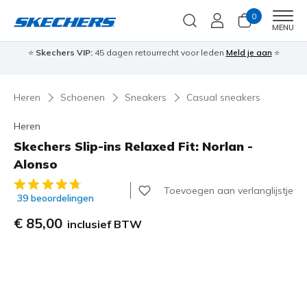
0
Men
MENU
⭐
Skechers VIP:
45 dagen retourrecht voor leden
Meld je aan
⭐
🎁
Heren
Schoenen
Sneakers
Casual sneakers
Heren
Skechers Slip-ins Relaxed Fit: Norlan -
Alonso
4,2 van de 5 klantbeoordelingen
Toevoegen aan verlanglijstje
39 beoordelingen
€ 85,00
inclusief BTW