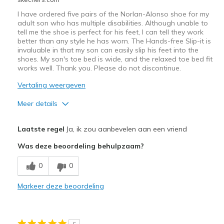
te
I have ordered five pairs of the Norlan-Alonso shoe for my
bezoeken.
adult son who has multiple disabilities. Although unable to
tell me the shoe is perfect for his feet, I can tell they work
better than any style he has worn. The Hands-free Slip-it is
invaluable in that my son can easily slip his feet into the
shoes. My son's toe bed is wide, and the relaxed toe bed fit
works well. Thank you. Please do not discontinue.
Vertaling weergeven
Meer details
Pluspunten
Laatste regel
Ja, ik zou aanbevelen aan een vriend
Comfortable
Was deze beoordeling behulpzaam?
Beste toepassingen
0
0
Casual Wear
Markeer deze beoordeling
Going Out
Special Occasions