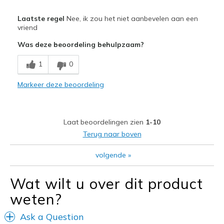
Pluspunten
Laatste regel
Nee, ik zou het niet aanbevelen aan een
Attractive Design
vriend
Was deze beoordeling behulpzaam?
Breathe Well
1
0
Comfortable
Markeer deze beoordeling
Minpunten
Poor Quality
Too much extra room
Laat beoordelingen zien
1-10
Terug naar boven
Beste toepassingen
volgende
»
Casual Wear
Width
Feels true to width
Wat wilt u over dit product
Sizing
Feels full size too big
weten?
View On Shoes
Shoes are for Wearing
Ask a Question