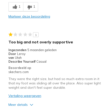
Breathe Well
1
1
Comfortable
Markeer deze beoordeling
Durable
Stylish
1
Beste toepassingen
Too big and not overly supportive
Casual Wear
Ingezonden
5 maanden geleden
Door
Leroy
Going Out
van
Utah
Describe Yourself
Casual
Special Occasions
Beoordeeld op
skechers.com
Travel
They were the right size, but had so much extra room in it
that my foot was sliding all over the place. Also super light
Width
Feels true to width
weight and don't feel super durable.
Sizing
Feels true to size
Vertaling weergeven
View On Shoes
Shoes are for Wearing
Meer details