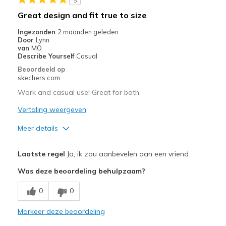
5
Travel
Great design and fit true to size
Width
Feels true to width
Ingezonden
2 maanden geleden
Door
Lynn
Sizing
Feels true to size
van
MO
View On Shoes
Shoes are for Wearing
Describe Yourself
Casual
Beoordeeld op
skechers.com
Work and casual use! Great for both.
Vertaling weergeven
Meer details
Pluspunten
Laatste regel
Ja, ik zou aanbevelen aan een vriend
Attractive Design
Was deze beoordeling behulpzaam?
Comfortable
0
0
Stylish
Markeer deze beoordeling
Beste toepassingen