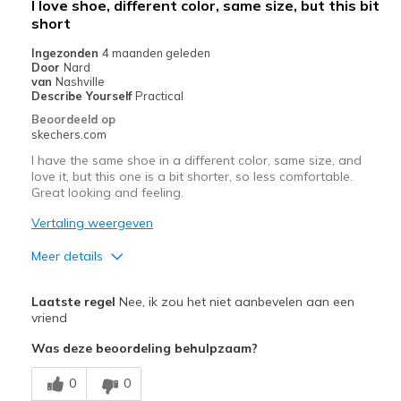
I love shoe, different color, same size, but this bit
short
Width
Feels true to width
Sizing
Feels true to size
Ingezonden
4 maanden geleden
Door
Nard
View On Shoes
Shoes are for Wearing
van
Nashville
Describe Yourself
Practical
Beoordeeld op
skechers.com
I have the same shoe in a different color, same size, and
love it, but this one is a bit shorter, so less comfortable.
Great looking and feeling.
Vertaling weergeven
Meer details
Pluspunten
Laatste regel
Nee, ik zou het niet aanbevelen aan een
Attractive Design
vriend
Was deze beoordeling behulpzaam?
Breathe Well
0
0
Comfortable