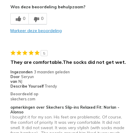
Attractive Design
Was deze beoordeling behulpzaam?
Comfortable
0
0
Stylish
Markeer deze beoordeling
Beste toepassingen
Casual Wear
5
Width
Feels true to width
They are comfortable.The socks did not get wet.
Sizing
Feels half size too big
Ingezonden
3 maanden geleden
View On Shoes
Shoes are for Wearing
Door
Seryun
van
NJ
Describe Yourself
Trendy
Beoordeeld op
skechers.com
opmerkingen over Skechers Slip-ins Relaxed Fit: Norlan -
Alonso
I bought it for my son. His feet are problematic. Of course,
the comfort of priority. It was very comfortable. It did not
smell. It did not sweat. It was very stylish (with socks made
from bamboo) . The people around him liked it very much.