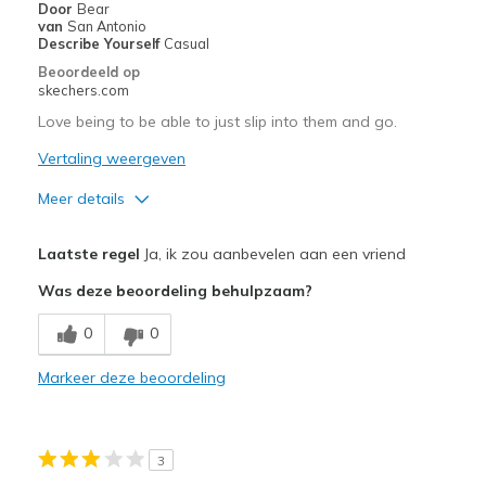
Door
Bear
Sizing
Feels true to size
van
San Antonio
View On Shoes
Shoes are for Wearing
Describe Yourself
Casual
Beoordeeld op
skechers.com
Love being to be able to just slip into them and go.
Vertaling weergeven
Meer details
Pluspunten
Laatste regel
Ja, ik zou aanbevelen aan een vriend
Attractive Design
Was deze beoordeling behulpzaam?
Comfortable
0
0
Durable
Markeer deze beoordeling
Beste toepassingen
Casual Wear
3
Travel