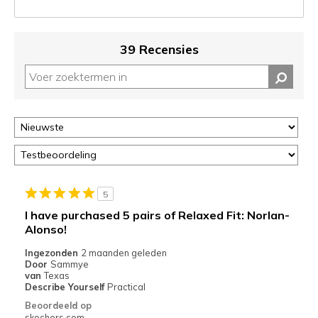
de
status
van
39 Recensies
je
migratie
controleren
op
deze
page
of
door
<a
href="javascript:location.href=location.pathname;">hier</a>
5
de
I have purchased 5 pairs of Relaxed Fit: Norlan-
page
Alonso!
met
de
Ingezonden
2 maanden geleden
Door
Sammye
migratiegeschiedenis
van
Texas
van
Describe Yourself
Practical
de
Beoordeeld op
page_id
skechers.com