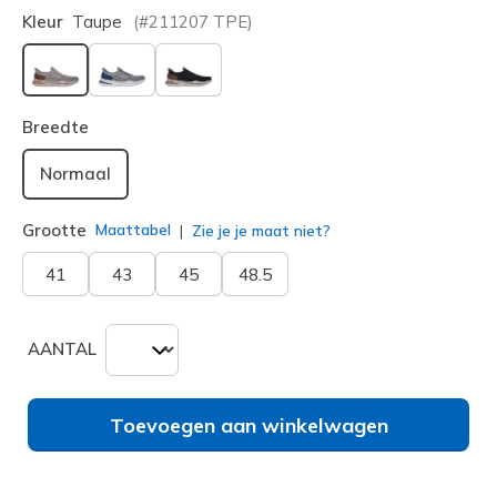
Kleur
Taupe
(#
211207
TPE
)
geselecteerd
Breedte
Normaal
Grootte
Maattabel
Zie je je maat niet?
41
43
45
48.5
AANTAL
Toevoegen aan winkelwagen