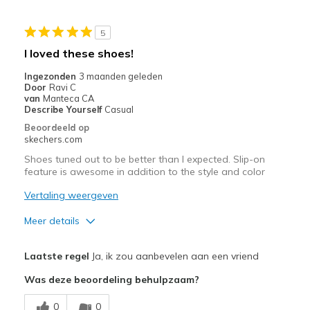
Casual Wear
5
Going Out
I loved these shoes!
Travel
Ingezonden
3 maanden geleden
Door
Ravi C
Width
Feels true to width
van
Manteca CA
Describe Yourself
Casual
Sizing
Feels true to size
Beoordeeld op
View On Shoes
Shoes are for Wearing
skechers.com
Shoes tuned out to be better than I expected. Slip-on
feature is awesome in addition to the style and color
Vertaling weergeven
Meer details
Pluspunten
Laatste regel
Ja, ik zou aanbevelen aan een vriend
Attractive Design
Was deze beoordeling behulpzaam?
Breathe Well
0
0