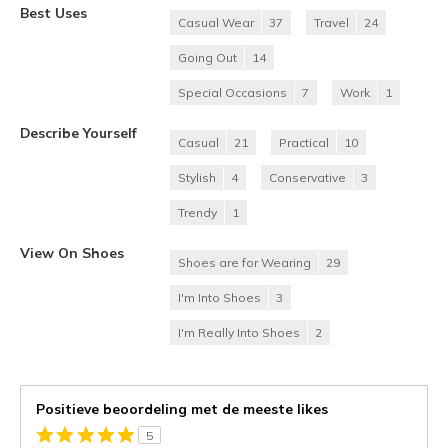
Best Uses
Casual Wear
37
Travel
24
Going Out
14
Special Occasions
7
Work
1
Describe Yourself
Casual
21
Practical
10
Stylish
4
Conservative
3
Trendy
1
View On Shoes
Shoes are for Wearing
29
I'm Into Shoes
3
I'm Really Into Shoes
2
Positieve beoordeling met de meeste likes
5