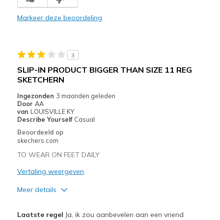
Comfortable
Markeer deze beoordeling
Stylish
Beste toepassingen
3
Casual Wear
SLIP-IN PRODUCT BIGGER THAN SIZE 11 REG
SKETCHERN
Width
Feels true to width
View On Shoes
Shoes are for Wearing
Ingezonden
3 maanden geleden
Door
AA
van
LOUISVILLE KY
Describe Yourself
Casual
Beoordeeld op
skechers.com
TO WEAR ON FEET DAILY
Vertaling weergeven
Meer details
Pluspunten
Laatste regel
Ja, ik zou aanbevelen aan een vriend