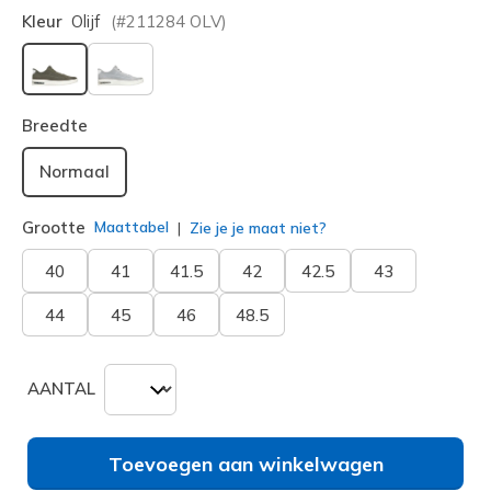
Kleur
Olijf
(#
211284
OLV
)
geselecteerd
Breedte
Normaal
Grootte
Maattabel
Zie je je maat niet?
40
41
41.5
42
42.5
43
44
45
46
48.5
AANTAL
Toevoegen aan winkelwagen