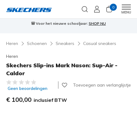
0
Men
MENU
e schooljaar:
SHOP NU
⭐
Skechers VIP:
45 dagen retourrec
Heren
Schoenen
Sneakers
Casual sneakers
Heren
Skechers Slip-ins Mark Nason: Sup-Air -
Caldor
3,7 van de 5 klantbeoordelingen
Toevoegen aan verlanglijstje
Geen beoordelingen
€ 100,00
inclusief BTW