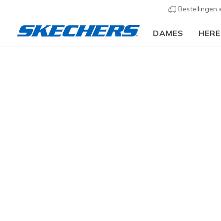
Bestellingen
DAMES
HER
Heren
Schoenen
Sneakers
Casual sneakers