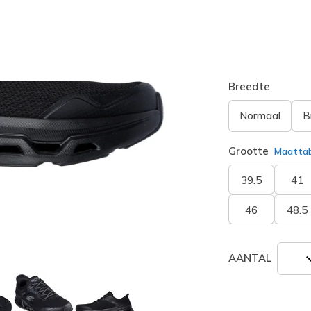
Kleur
Zwart
(#
2
geselecte
Breedte
Normaal
B
Grootte
Maatta
39.5
41
46
48.5
AANTAL