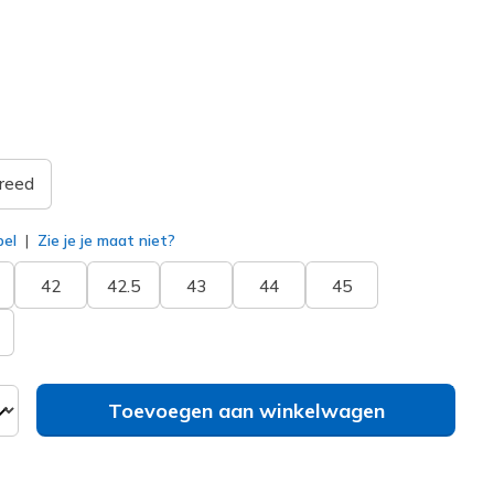
32922
BBK
)
erd
reed
bel
Zie je je maat niet?
42
42.5
43
44
45
Toevoegen aan winkelwagen