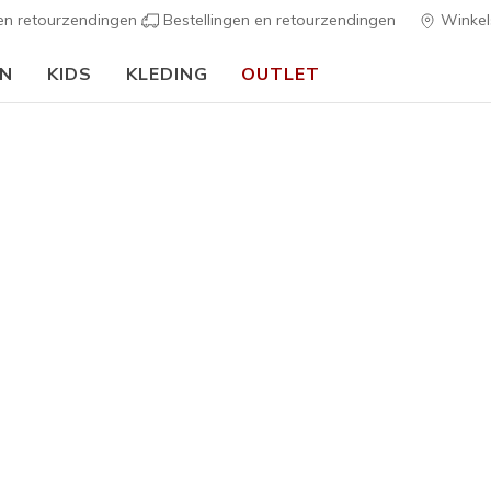
 en retourzendingen
Bestellingen en retourzendingen
Winkel
EN
KIDS
KLEDING
OUTLET
⭐
Skechers VIP:
45 dagen retourrecht voor leden
Meld je aan
⭐
Heren
Skechers 
Out
2
4,1 van de 5 kl
€ 110,0