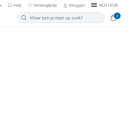
s
Help
Verlanglijstje
Inloggen
NLD | EUR
0
Slip-ins: Glide-Step Altus - Turn
Toevoegen aan verlanglijstje
19 beoordelingen
antbeoordelingen
0
inclusief BTW